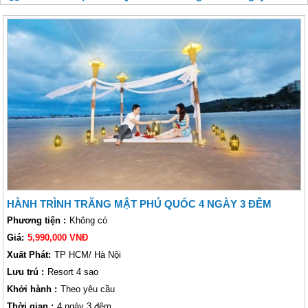
HÀNH TRÌNH TRĂNG MẬT PHÚ QUỐC 4 NGÀY 3 ĐÊM
Phương tiện :
Không có
Giá:
5,990,000 VNĐ
Xuất Phát:
TP HCM/ Hà Nội
Lưu trú :
Resort 4 sao
Khởi hành :
Theo yêu cầu
Thời gian :
4 ngày 3 đêm