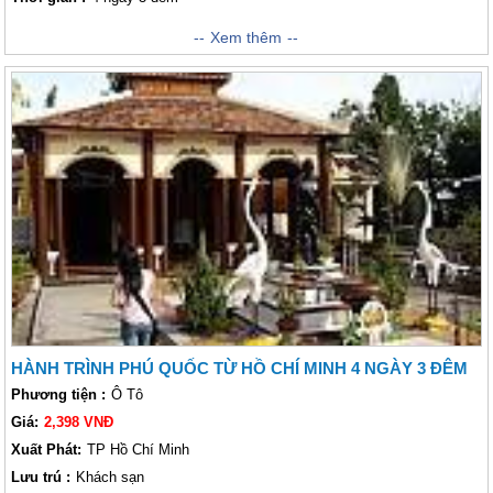
Trải nghiệm trăng mật ở Phú Quốc 4 ngày 3 đêm
Xem thêm
sẽ mang lại cho đôi
bạn những giây thoải mái, phong cảnh yên bình rất trổi nên thơ. Ngoài ra
đôi bạn có thể đi tham quan các danh lam thắng cảnh nơi đây, hay tham
giác các chương trình trên biển đảo ra khơi câu cá, lặn ngắm san hô,
khám phá đảo hoang kỳ thú...
HÀNH TRÌNH PHÚ QUỐC TỪ HỒ CHÍ MINH 4 NGÀY 3 ĐÊM
Phương tiện :
Ô Tô
Giá:
2,398 VNĐ
Xuất Phát:
TP Hồ Chí Minh
Lưu trú :
Khách sạn