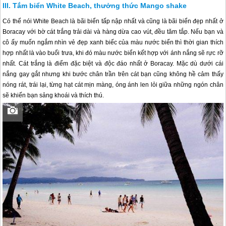
Tắm biển White Beach, thưởng thức Mango shake
Có thể nói White Beach là bãi biển tấp nập nhất và cũng là bãi biển đẹp nhất ở
Boracay với bờ cát trắng trải dài và hàng dừa cao vút, đều tăm tắp. Nếu bạn và
cô ấy muốn ngắm nhìn vẻ đẹp xanh biếc của màu nước biển thì thời gian thích
hợp nhất là vào buổi trưa, khi đó màu nước biển kết hợp với ánh nắng sẽ rực rỡ
nhất. Cát trắng là điểm đặc biệt và độc đáo nhất ở Boracay. Mặc dù dưới cái
nắng gay gắt nhưng khi bước chân trần trên cát bạn cũng không hề cảm thấy
nóng rát, trái lại, từng hạt cát mịn màng, óng ánh len lỏi giữa những ngón chân
sẽ khiến bạn sảng khoái và thích thú.