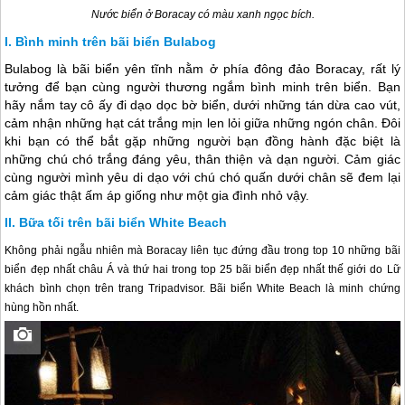
Nước biển ở Boracay có màu xanh ngọc bích.
Bình minh trên bãi biển Bulabog
Bulabog là bãi biển yên tĩnh nằm ở phía đông đảo Boracay, rất lý
tưởng để bạn cùng người thương ngắm bình minh trên biển. Bạn
hãy nắm tay cô ấy đi dạo dọc bờ biển, dưới những tán dừa cao vút,
cảm nhận những hạt cát trắng mịn len lỏi giữa những ngón chân. Đôi
khi bạn có thể bắt gặp những người bạn đồng hành đặc biệt là
những chú chó trắng đáng yêu, thân thiện và dạn người. Cảm giác
cùng người mình yêu di dạo với chú chó quấn dưới chân sẽ đem lại
cảm giác thật ấm áp giống như một gia đình nhỏ vậy.
Bữa tối trên bãi biển White Beach
Không phải ngẫu nhiên mà Boracay liên tục đứng đầu trong top 10 những bãi
biển đẹp nhất châu Á và thứ hai trong top 25 bãi biển đẹp nhất thế giới do Lữ
khách bình chọn trên trang Tripadvisor. Bãi biển White Beach là minh chứng
hùng hồn nhất.