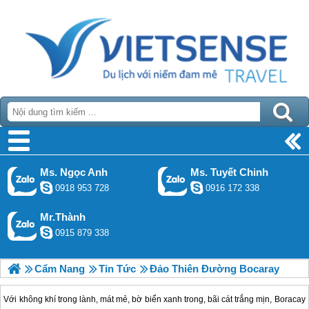
Ms. Ngọc Anh
Ms. Tuyết Chinh
0918 953 728
0916 172 338
Mr.Thành
0915 879 338
Cẩm Nang
Tin Tức
Đảo Thiên Đường Bocaray
Với không khí trong lành, mát mẻ, bờ biển xanh trong, bãi cát trắng mịn, Boracay