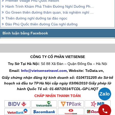
Premier Village Phú Quốc Resort
Hành Trình Khám Phá Thiên Đường Nghỉ Dưỡng Phú Quốc
Go Green thiên đường thăm quan, trải nghiệm nghỉ dưỡng của Phú Quốc
Thiên đường nghỉ dưỡng tại đảo ngọc
Đảo Phú Quốc thiên đường Của nghỉ dưỡng
CÔNG TY CỔ PHẦN VIETSENSE
Trụ Sở Tại Hà Nội:
Số 88 Xã Đàn – Quận Đống Đa – Hà Nội
Email:
Info@vietsensetravel.com
, Website: ToData.vn,
Giấy chứng nhận đăng ký kinh doanh số: 0104731205 do Sở kế
hoạch và đầu tư TP Hà Nội cấp ngày 03/06/2010 Giấy phép lữ
hành Quốc Tế số: 01-687/2014/TCDL-GP LHQT
CHẤP NHẬN THANH TOÁN