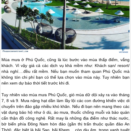
Mùa mưa ở
Phú Quốc
, cũng là lúc bước vào mùa thấp điểm, vắng
khách. Vì vậy giá cả các dịch vụ khá mềm như: Khách sạn/ resort/
nhà nghỉ….đều rất mềm. Nếu bạn muốn tham quan
Phú Quốc
mà
không tón chi phí bạn có thể lựa chọn vào mùa này. Tuy nhiên bạn
nên xem dự báo thời tiết trước khi đi.
Tuy nhiên vào mùa mưa
Phú Quốc
, gió mùa dữ dội xảy ra vào tháng
7, 8 và 9. Mưa nặng hạt dần làm lầy lội các con đường khiến việc di
chuyển trên đảo gặp nhiều khó khăn. Nếu đi bạn nên mang theo các
vật dụng bảo hộ như ô dù, áo mưa, thuốc chống muỗi và bảo quản
cẩn thận đồ công nghệ. Rất may là những địa điểm như thác nước,
bờ biển phía Đông Nam hòn đảo (gần thị trấn thuộc quần đảo An
Thới), đặc biệt là bãi Sao, bãi Khem… còn dịu êm, trong xanh tuyệt