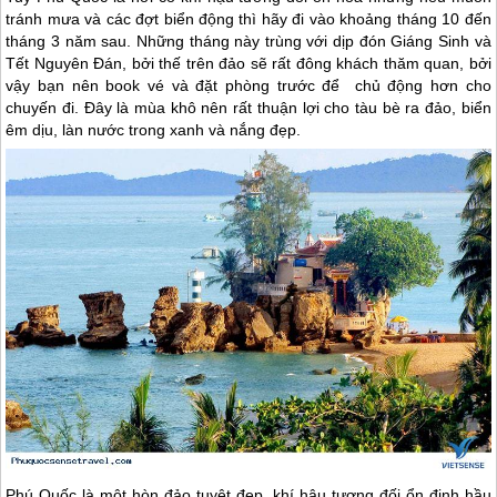
tránh mưa và các đợt biển động thì hãy đi vào khoảng tháng 10 đến
tháng 3 năm sau. Những tháng này trùng với dịp đón Giáng Sinh và
Tết Nguyên Đán, bởi thế trên đảo sẽ rất đông khách thăm quan, bởi
vậy bạn nên book vé và đặt phòng trước để chủ động hơn cho
chuyến đi. Đây là mùa khô nên rất thuận lợi cho tàu bè ra đảo, biển
êm dịu, làn nước trong xanh và nắng đẹp.
Phú Quốc
là một hòn đảo tuyệt đẹp, khí hậu tương đối ổn định hầu