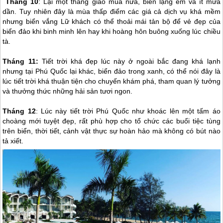
Tháng 10
: Lại một tháng giao mùa nữa, biển lặng êm và ít mưa
dần. Tuy nhiên đây là mùa thấp điểm các giá cả dịch vụ khá mềm
nhưng biển vắng Lữ khách có thể thoải mái tản bộ để vẻ đẹp của
biển đảo khi binh minh lên hay khi hoàng hôn buông xuống lúc chiều
tà.
Tháng 11:
Tiết trời khá đẹp lúc này ở ngoài bắc đang khá lạnh
nhưng tại
Phú Quốc
lại khác, biển đảo trong xanh, có thể nói đây là
lúc tiết trời khá thuận tiện cho chuyến khám phá, tham quan lý tưởng
và thưởng thức những hải sản tươi ngon.
Tháng 12
: Lúc này tiết trời
Phú Quốc
như khoác lên một tấm áo
choàng mới tuyệt đẹp, rất phù hợp cho tổ chức các buổi tiệc tùng
trên biển, thời tiết, cảnh vật thực sự hoàn hảo mà không có bút nào
tả xiết.