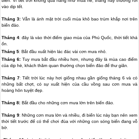
biển. Vì tiết trời không quá nắng như mùa hè, tháng này thường rơi
vào dịp tết.
Tháng 3:
Vẫn là ánh mặt trời cuối mùa khô bao trùm khắp nơi trên
biển đảo.
Tháng 4
: đây là vào thời điểm giao mùa của
Phú Quốc
, thời tiết khá
ổn.
Tháng 5
: Bắt đầu xuất hiện lác đác vài cơn mưa nhỏ.
Tháng 6:
Tuy mưa bắt đầu nhiều hơn, nhưng đây là mùa cao điểm
của dịp hè, khách thăm quan thường chọn biển đảo để thư giãn.
Tháng 7
: Tiết trời lúc này hơi giống nhau gần giống tháng 6 và có
những bất chợt, có sự xuất hiện của cầu vồng sau cơn mưa và
hoàng hôn tuyệt đẹp.
Tháng 8:
Bắt đầu cho những cơn mưa lớn trên biển đảo.
Tháng 9
: Những cơn mưa lớn và nhiều, đi biển lúc này bạn nên xem
thời tiết trước để có thể chơi đùa với những con sóng biển đang vỗ
bờ.