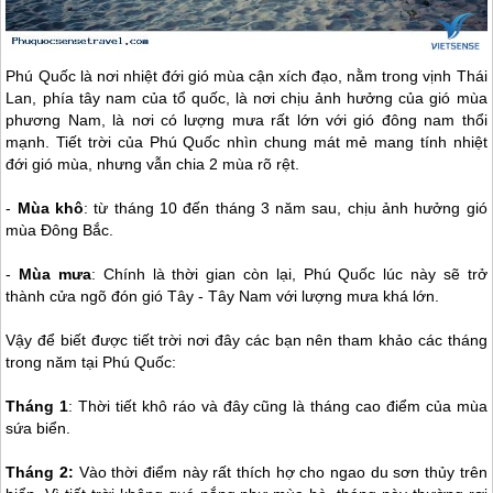
Phú Quốc
là nơi nhiệt đới gió mùa cận xích đạo, nằm trong vịnh Thái
Lan, phía tây nam của tổ quốc, là nơi chịu ảnh hưởng của gió mùa
phương Nam, là nơi có lượng mưa rất lớn với gió đông nam thổi
mạnh. Tiết trời của
Phú Quốc
nhìn chung mát mẻ mang tính nhiệt
đới gió mùa, nhưng vẫn chia 2 mùa rõ rệt.
-
Mùa khô
: từ tháng 10 đến tháng 3 năm sau, chịu ảnh hưởng gió
mùa Đông Bắc.
-
Mùa mưa
: Chính là thời gian còn lại,
Phú Quốc
lúc này sẽ trở
thành cửa ngõ đón gió Tây - Tây Nam với lượng mưa khá lớn.
Vậy để biết được tiết trời nơi đây các bạn nên tham khảo các tháng
trong năm tại
Phú Quốc
:
Tháng 1
: Thời tiết khô ráo và đây cũng là tháng cao điểm của mùa
sứa biển.
Tháng 2:
Vào thời điểm này rất thích hợ cho ngao du sơn thủy trên