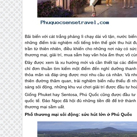
Bãi biển với cát trắng phảng lì chạy dài vô tận, nước bi
những điểm trải nghiệm nổi tiếng trên thế giới thu hút
trần từ thiên nhiên, điều khiến cho những nơi này có sứ
thương mại, giải trí, mua sắm hay văn hóa ẩm thực vô cù
Đây được xem là xu hướng mới và cần thiết tại các điể
chỉ đơn thuần tìm kiếm một điểm đến nghỉ dưỡng than
thỏa mãn và đáp ứng được mọi nhu cầu cá nhân. Và như 
thiên đường thăm quan, trải nghiệm biển nếu thiếu đi 
sáng sôi động, những khu vui chơi giải trí được đầu tư 
Giống Phuket hay Sentosa,
Phú Quốc
cũng được đầu tư 
quốc tế. Đảo Ngọc đã hội đủ những tiền đề để trở thành 
thương mại sầm uất.
Phố thương mại sôi động: sức hút lớn ở
Phú Quốc