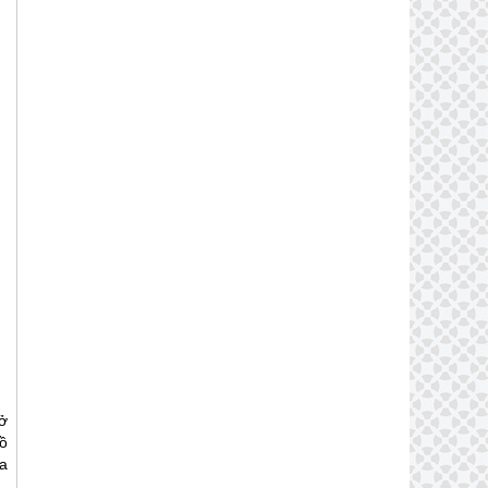
ở
ồ
a