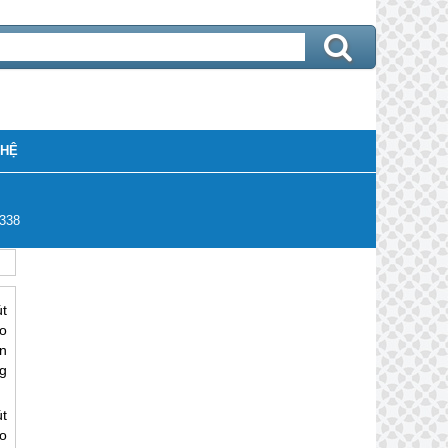
 HỆ
338
t
o
n
g
t
o