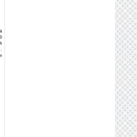
há
00
h
…
n