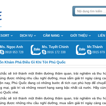
ESORT
DỊCH VỤ
CẨM NANG
GIỚI THIỆU
LIÊN
Ms. Ngọc Anh
Ms. Tuyết Chinh
Mr.Thành
0918 953 728
0916 172 338
0915 879 
n Khám Phá Điều Gì Khi Tới Phú Quốc
hắc sẽ trở thành một thiên đường thăm quan, trải nghiệm và thu hú
ứng được những nhu cầu nghỉ dưỡng, mua sắm giải trí ngày càng ca
iện nay, Phú Quốc đang có những bước đi tích cực phù hợp để chuyể
ng mại, giải trí và những resort hạng sang bậc nhất cả nước. Hãy cùn
hú Quốc nhé.
hắc sẽ trở thành một thiên đường thăm quan, trải nghiệm và thu hú
ứng được những nhu cầu nghỉ dưỡng, mua sắm giải trí ngày càng ca