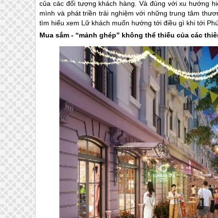
của các đối tượng khách hàng. Và đúng với xu hướng h
mình và phát triền trải nghiệm với những trung tâm thươ
tìm hiểu xem Lữ khách muốn hướng tới điều gì khi tới
Ph
Mua sắm - “mảnh ghép” không thể thiếu của các thi