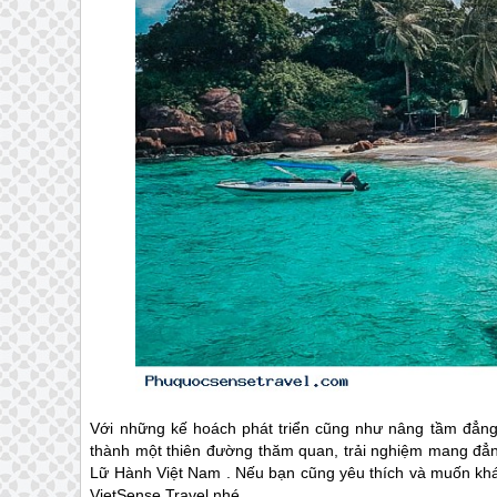
Với những kế hoách phát triển cũng như nâng tầm đẳn
thành một thiên đường thăm quan, trải nghiệm mang đẳng
Lữ Hành Việt Nam . Nếu bạn cũng yêu thích và muốn k
VietSense Travel nhé.