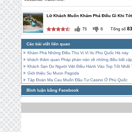
Lữ Khách Muốn Khám Phá Điều Gì Khi Tớ
8
75
8
Khám Phá Những Điều Thú Vị Vi Vu Phú Quốc Hè này
khách thăm quan Pháp phàn nàn về những điều bất cập
Khách Sạn Do Người Việt Điều Hành Vào Top Tốt Nhất 
Giới thiệu Su Muon Pagoda
Tập Đoàn Ma Cau Muốn Đầu Tư Casino Ở Phú Quốc