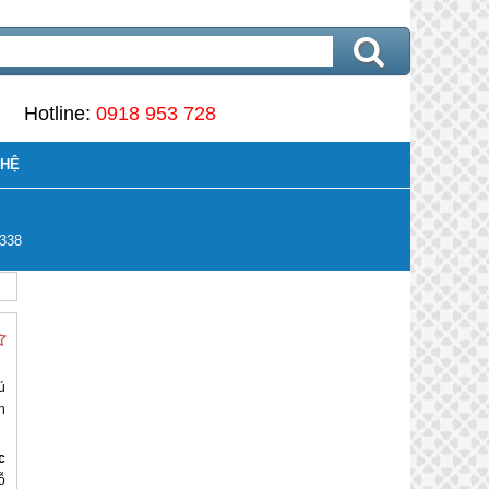
Hotline:
0918 953 728
 HỆ
338
ú
n
c
ỗ