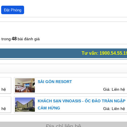
5
48
bài đánh giá
Tư vấn: 1900.54.55.1
SÀI GÒN RESORT
n hệ
Giá: Liên hệ
KHÁCH SẠN VINOASIS - ỐC ĐẢO TRÀN NGẬP
CẢM HỨNG
n hệ
Giá: Liên hệ