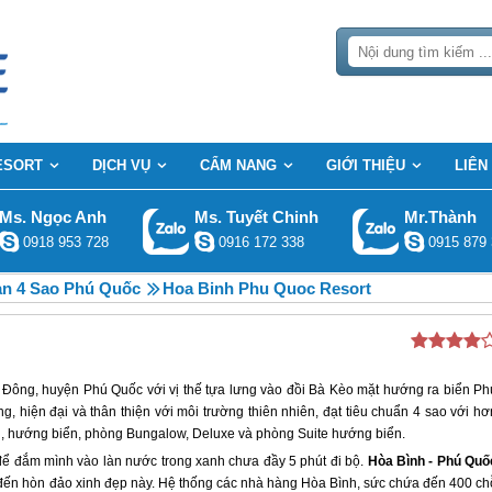
ESORT
DỊCH VỤ
CẨM NANG
GIỚI THIỆU
LIÊN
Ms. Ngọc Anh
Ms. Tuyết Chinh
Mr.Thành
0918 953 728
0916 172 338
0915 879 
n 4 Sao Phú Quốc
Hoa Binh Phu Quoc Resort
ng Đông, huyện Phú Quốc với vị thế tựa lưng vào đồi Bà Kèo mặt hướng ra biển Ph
, hiện đại và thân thiện với môi trường thiên nhiên, đạt tiêu chuẩn 4 sao với hơ
, hướng biển, phòng Bungalow, Deluxe và phòng Suite hướng biển.
để đắm mình vào làn nước trong xanh chưa đầy 5 phút đi bộ.
Hòa Bình - Phú Quố
 đến hòn đảo xinh đẹp này. Hệ thống các nhà hàng Hòa Bình, sức chứa đến 400 ch