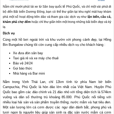
Nằm chỉ mười phút lái xe từ Sân bay quốc tế Phú Quốc, và chỉ một vài phút đi
bộ đến Bãi biển Dương Đông, bạn có thể thư giãn tại khu nghỉ mát hay khám
phá một số hoạt động trên đảo và tham gia các dịch vụ như
lặn biển, câu cá,
khám phá chợ đêm
hoặc chỉ thư giãn trên một trong những bãi biển đẹp và kỳ
lạ.
Dịch vụ
Cùng một hồ bơi ngoài trời và khu vườn với phong cảnh đẹp, tại Hồng
Bin Bungalow chúng tôi còn cung cấp nhiều dịch vụ cho khách hàng :
Xe đưa đón sân bay
Taxi giá rẻ và xe máy cho thuê
Bảo vệ 24/24
Gọi báo thức
Nhà hàng và Bar mini
Nằm trong Vịnh Thái Lan, chỉ 12km tính từ phía Nam bờ biển
Campuchia, Phú Quốc là hòn đảo lớn nhất của Việt Nam. Huyện Phú
Quốc bao gồm các đảo chính và 21 đảo nhỏ với tổng diện tích là 574km
vuông và dân số thường trú khoảng 85.000. Phú Quốc nổi tiếng với
nhiều loại hải sản và sản phẩm truyền thống; nước mắm và hạt tiêu đen.
Một sản lượng lớn cá cơm được các ngư dân đánh bắt, phong phú và
tươi ngon là nguyên liệu giúp sản sinh ra đặc sản nước mắm cá cơm