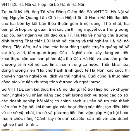
VHTTDL Hà Nội và Hiệp hội Lữ Hành Hà Nội
Tại buổi ký kết, ông Tô Văn Động-Giám đốc Sở VHTTDL Hà Nội và
ông Nguyễn Quang Lân-Chủ tịch Hiệp hội Lữ Hành Hà Nội đại diện
cho hai bên ký kết bản thỏa thuận gồm 5 nội dung. Thứ nhất, hai
bên phối hợp trong quán triệt các chỉ thị, nghị quyết của Trung ương,
các bộ, ban ngành và chỉ đạo của TP. Hà Nội về những chủ trương,
định hướng Phát triển Lữ Hành nói chung và trải nghiệm Hà Nội nói
riêng. Tiếp đến, triển khai các hoạt động tuyên truyền quảng bá về
vai trò, vị trí, tầm quan trọng Của . Nghiên cứu xây dựng và triển
khai thực hiện các sản phẩm đặc thù Của Hà Nội và các sản phẩm
chương trình kết nối các tỉnh, thành trong cả nước. Triển khai hoạt
động thường niên “Hội chợ hành trình quốc tế Hà Nội”, các cuộc thi
chuyên ngành nghiệp vụ, dịch vụ trải nghiệm. Cuối cùng là thực hiện
công tác xúc tiến chương trình ở trong và ngoài nước.
Sở VHTTDL cam kết thực hiện 5 nội dung: Hỗ trợ Hiệp hội về chuyên
môn, nghiệp vụ nhằm nâng cao chất lượng dịch vụ trong các cơ sở,
các doanh nghiệp hội viên; có chính sách ưu tiên hỗ trợ các thành
viên của Hiệp hội khi tham gia các hoạt động xúc tiến; tạo điều kiện
về cơ sở vật chất, trụ sở và phương tiện làm việc giúp Hiệp hội hoàn
thành chức năng “Cánh tay nối dài” của Sở, cầu nối với các doanh
nghiệp hành trình…