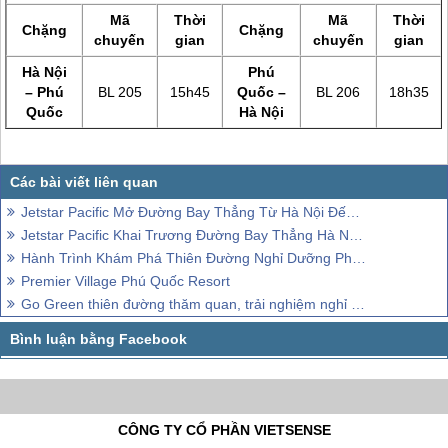
Mã
Thời
Mã
Thời
Chặng
Chặng
chuyến
gian
chuyến
gian
Hà Nội
Phú
–
Phú
BL 205
15h45
Quốc
–
BL 206
18h35
Quốc
Hà Nội
Jetstar Pacific Mở Đường Bay Thẳng Từ Hà Nội Đến Phú Quốc
Jetstar Pacific Khai Trương Đường Bay Thẳng Hà Nội - Phú Quốc
Hành Trình Khám Phá Thiên Đường Nghỉ Dưỡng Phú Quốc
Premier Village Phú Quốc Resort
Go Green thiên đường thăm quan, trải nghiệm nghỉ dưỡng của Phú Quốc
CÔNG TY CỔ PHẦN VIETSENSE