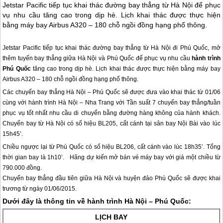
Jetstar Pacific tiếp tục khai thác đường bay thẳng từ Hà Nội để phục
vụ nhu cầu tăng cao trong dịp hè. Lịch khai thác được thực hiện
bằng máy bay Airbus A320 – 180 chỗ ngồi đồng hạng phổ thông.
Jetstar Pacific tiếp tục khai thác đường bay thẳng từ Hà Nội đi
Phú Quốc
, mở
thêm tuyến bay thẳng giữa Hà Nội và
Phú Quốc
để phục vụ nhu cầu
hành trình
Phú Quốc
tăng cao trong dịp hè. Lịch khai thác được thực hiện bằng máy bay
Airbus A320 – 180 chỗ ngồi đồng hạng phổ thông.
Các chuyến bay thẳng Hà Nội –
Phú Quốc
sẽ được đưa vào khai thác từ 01/06
cùng với hành trình Hà Nội – Nha Trang với Tần suất 7 chuyến bay thẳng/tuần
phục vụ tốt nhất nhu cầu di chuyển bằng đường hàng không của hành khách.
Chuyến bay từ Hà Nội có số hiệu BL205, cất cánh tại sân bay Nội Bài vào lúc
15h45’.
Chiều ngược lại từ
Phú Quốc
có số hiệu BL206, cất cánh vào lúc 18h35’. Tổng
thời gian bay là 1h10’. Hãng dự kiến mở bán vé máy bay với giá một chiều từ
790.000 đồng.
Chuyến bay thẳng đầu tiên giữa Hà Nội và huyện đảo
Phú Quốc
sẽ được khai
trương từ ngày 01/06/2015.
Dưới đây là thông tin về hành trình Hà Nội –
Phú Quốc
:
LỊCH BAY