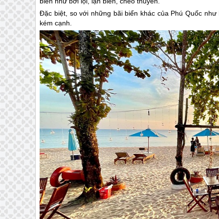
biển như bơi lội, lặn biển, chèo thuyền.
Đặc biệt, so với những bãi biển khác của
Phú Quốc
như b
kém cạnh.