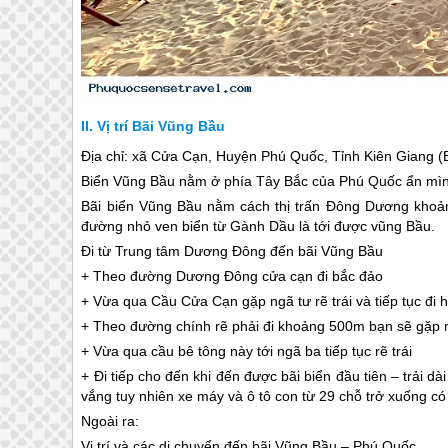
Vị trí Bãi Vũng Bầu
Địa chỉ: xã Cửa Cạn, Huyện
Phú Quốc
, Tỉnh Kiên Giang 
Biển Vũng Bầu nằm ở phía Tây Bắc của
Phú Quốc
ẩn mìn
Bãi biển Vũng Bầu nằm cách thị trấn Đông Dương khoản
đường nhỏ ven biển từ Gành Dầu là tới được vũng Bầu.
Đi từ Trung tâm Dương Đông đến bãi Vũng Bầu
+ Theo đường Dương Đông cửa cạn đi bắc đảo
+ Vừa qua Cầu Cửa Cạn gặp ngã tư rẽ trái và tiếp tục đi
+ Theo đường chính rẽ phải đi khoảng 500m bạn sẽ gặp 
+ Vừa qua cầu bê tông này tới ngã ba tiếp tục rẽ trái
+ Đi tiếp cho đến khi đến được bãi biển đầu tiên – trải 
vắng tuy nhiên xe máy và ô tô con từ 29 chỗ trở xuống có 
Ngoài ra:
Vị trí và các di chuyển đến bãi Vũng Bầu –
Phú Quốc