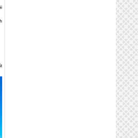
i
h
ất