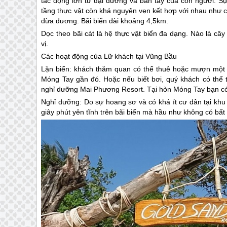
tác động lớn từ đại dương và bàn tay của con người. S
tầng thực vật còn khá nguyên vẹn kết hợp với nhau như c
dừa dương. Bãi biển dài khoảng 4,5km.
Dọc theo bãi cát là hệ thực vật biển đa dạng. Nào là câ
vị.
Các hoạt động của Lữ khách tại Vũng Bầu
Lặn biển: khách thăm quan có thể thuê hoặc mượn một 
Móng Tay gần đó. Hoặc nếu biết bơi, quý khách có thể
nghỉ dưỡng Mai Phương Resort. Tại hòn Móng Tay bạn có t
Nghỉ dưỡng: Do sự hoang sơ và có khá ít cư dân tại khu
giây phút yên tĩnh trên bãi biển mà hầu như không có bất