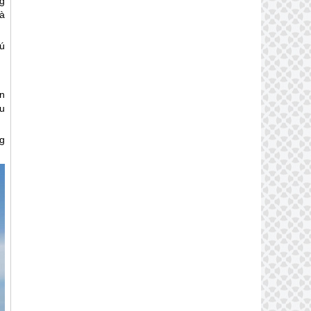
g
và
hú
n
u
g