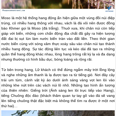
Moso là một hệ thống hang động ẩn hiện giữa một vùng đồi núi điệp
trùng, có nhiều hang thông với nhau, vách là đá vôi nên được đồng
bào Khmer gọi là Moso (đá trắng). Thuở xưa, khi chân núi còn tiếp
giáp với biển, những cơn chấn động địa chất đã gây ra hiện tượng
đất đai bị sụt lún làm nước biển tràn vào đất liền. Theo thời gian
nước biển cùng với sóng xâm thực xoáy sâu vào chân núi tạo thành
nhiều hang động. Sự tác động liên tục và kéo dài đã tạo ra những
quần thể hang động khác nhau, lòng hang trông rất kỳ lạ và đa dạng
nhưng thường có hình bầu dục, bóng loáng và rộng rãi.
Từ bên trong hang, Lữ khách có thể đứng ngắm mây trời lồng lộng
và nghe những âm thanh là lạ được tạo ra từ tiếng gió. Nơi đây cây
trái um tùm, cảnh vật kỳ ảo dưới ánh sáng vàng vọt len lỏi vào
những khe nứt trên các vách núi lô nhô. Những tạo hình ấn tượng
của thiên nhiên: Giếng trời (Ánh sáng len lỏi trực tiếp vào Hang),
tiếng Chuông độc đáo (khách thăm quan tự tay gõ vào đá sẽ vang
lên tiếng chuông thật đặc biệt mà không thể tìm ra được ở một nơi
thứ hai)…