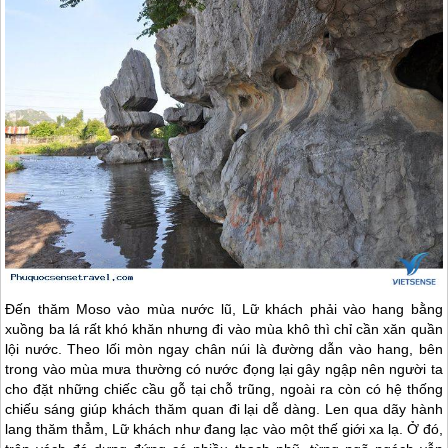
Đến thăm Moso vào mùa nước lũ, Lữ khách phải vào hang bằng
xuồng ba lá rất khó khăn nhưng đi vào mùa khô thì chỉ cần xăn quần
lội nước. Theo lối mòn ngay chân núi là đường dẫn vào hang, bên
trong vào mùa mưa thường có nước đọng lại gây ngập nên người ta
cho đặt những chiếc cầu gỗ tại chỗ trũng, ngoài ra còn có hệ thống
chiếu sáng giúp khách thăm quan đi lại dễ dàng. Len qua dãy hành
lang thăm thẳm, Lữ khách như đang lạc vào một thế giới xa lạ. Ở đó,