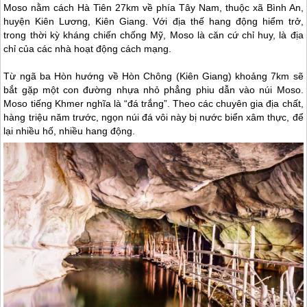
Moso nằm cách Hà Tiên 27km về phía Tây Nam, thuộc xã Bình An,
huyện Kiên Lương, Kiên Giang. Với địa thế hang động hiểm trở,
trong thời kỳ kháng chiến chống Mỹ, Moso là căn cứ chỉ huy, là địa
chỉ của các nhà hoạt động cách mạng.
Từ ngã ba Hòn hướng về Hòn Chông (Kiên Giang) khoảng 7km sẽ
bắt gặp một con đường nhựa nhỏ phẳng phiu dẫn vào núi Moso.
Moso tiếng Khmer nghĩa là “đá trắng”. Theo các chuyên gia địa chất,
hàng triệu năm trước, ngọn núi đá vôi này bị nước biển xâm thực, để
lại nhiều hố, nhiều hang động.