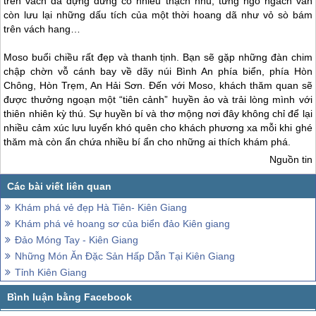
trên vách đá dựng đứng có nhiều thạch nhũ, từng ngõ ngách vẫn
còn lưu lại những dấu tích của một thời hoang dã như vỏ sò bám
trên vách hang…
Moso buổi chiều rất đẹp và thanh tịnh. Bạn sẽ gặp những đàn chim
chập chờn vỗ cánh bay về dãy núi Bình An phía biển, phía Hòn
Chông, Hòn Trẹm, An Hải Sơn. Đến với Moso, khách thăm quan sẽ
được thưởng ngoạn một “tiên cảnh” huyền ảo và trải lòng mình với
thiên nhiên kỳ thú. Sự huyền bí và thơ mộng nơi đây không chỉ để lại
nhiều cảm xúc lưu luyến khó quên cho khách phương xa mỗi khi ghé
thăm mà còn ẩn chứa nhiều bí ẩn cho những ai thích khám phá.
Nguồn tin
Khám phá vẻ đẹp Hà Tiên- Kiên Giang
Khám phá vẻ hoang sơ của biển đảo Kiên giang
Đảo Móng Tay - Kiên Giang
Những Món Ăn Đặc Sản Hấp Dẫn Tại Kiên Giang
Tỉnh Kiên Giang