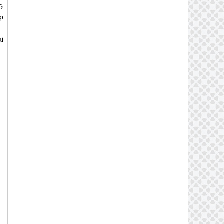
ỡ
p
i