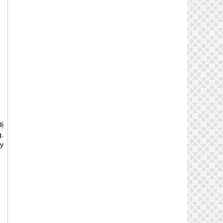
ị
.
y