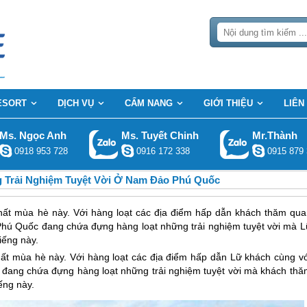
ESORT
DỊCH VỤ
CẨM NANG
GIỚI THIỆU
LIÊN
Ms. Ngọc Anh
Ms. Tuyết Chinh
Mr.Thành
0918 953 728
0916 172 338
0915 879 
Trải Nghiệm Tuyệt Vời Ở Nam Đảo Phú Quốc
ất mùa hè này. Với hàng loạt các địa điểm hấp dẫn khách thăm qua
Phú Quốc đang chứa đựng hàng loạt những trải nghiệm tuyệt vời mà L
iếng này.
ất mùa hè này. Với hàng loạt các địa điểm hấp dẫn Lữ khách cùng vớ
đang chứa đựng hàng loạt những trải nghiệm tuyệt vời mà khách thă
ếng này.