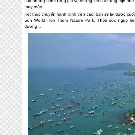
của những cánh rừng già và những làn cát trắng mịn như
may mắn.
Kết thúc chuyến hành trình trên cao, bạn sẽ lại được cuốn 
Sun World Hon Thom Nature Park. Thỏa sức ngụp lặn
đường…