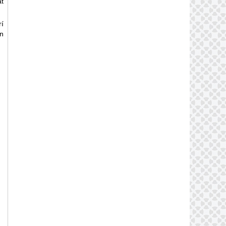
t
rí
n