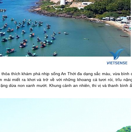
 thỏa thích khám phá nhịp sống An Thới đa dạng sắc màu, vừa bình d
ải miết ra khơi và trở về với những khoang cá tươi rói, trĩu nặng
ng dừa non xanh mướt. Khung cảnh an nhiên, thi vị và thanh bình ấ