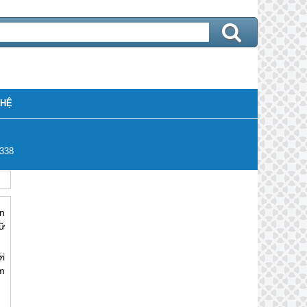
 HỆ
338
n
ữ
i
m