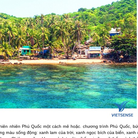
thiên nhiên
Phú Quốc
một cách mê hoặc. chương trình
Phú Quốc
, b
g màu sống động: xanh lam của trời, xanh ngọc bích của biển, xanh r