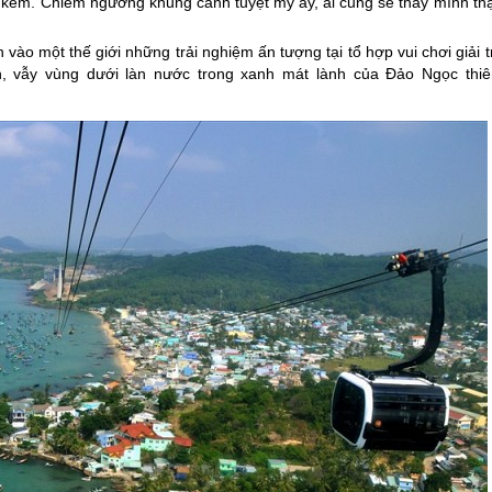
 kem. Chiêm ngưỡng khung cảnh tuyệt mỹ ấy, ai cũng sẽ thấy mình thậ
vào một thế giới những trải nghiệm ấn tượng tại tổ hợp vui chơi giải t
, vẫy vùng dưới làn nước trong xanh mát lành của Đảo Ngọc thiê