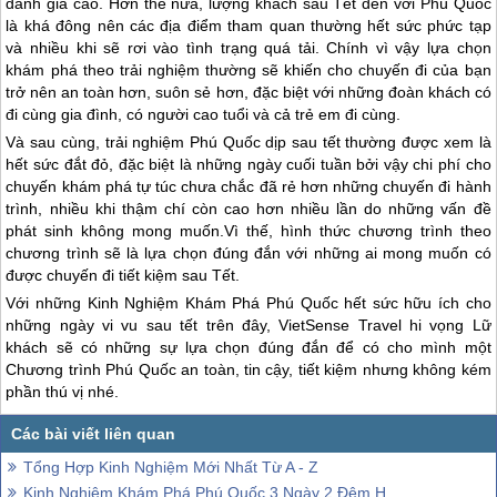
đánh giá cao. Hơn thế nữa, lượng khách sau Tết đến với
Phú Quốc
là khá đông nên các địa điểm tham quan thường hết sức phức tạp
và nhiều khi sẽ rơi vào tình trạng quá tải. Chính vì vậy lựa chọn
khám phá theo trải nghiệm thường sẽ khiến cho chuyến đi của bạn
trở nên an toàn hơn, suôn sẻ hơn, đặc biệt với những đoàn khách có
đi cùng gia đình, có người cao tuổi và cả trẻ em đi cùng.
Và sau cùng, trải nghiệm
Phú Quốc
dịp sau tết thường được xem là
hết sức đắt đỏ, đặc biệt là những ngày cuối tuần bởi vậy chi phí cho
chuyến khám phá tự túc chưa chắc đã rẻ hơn những chuyến đi hành
trình, nhiều khi thậm chí còn cao hơn nhiều lần do những vấn đề
phát sinh không mong muốn.Vì thế, hình thức chương trình theo
chương trình sẽ là lựa chọn đúng đắn với những ai mong muốn có
được chuyến đi tiết kiệm sau Tết.
Với những Kinh Nghiệm Khám Phá
Phú Quốc
hết sức hữu ích cho
những ngày vi vu sau tết trên đây, VietSense Travel hi vọng Lữ
khách sẽ có những sự lựa chọn đúng đắn để có cho mình một
Chương trình
Phú Quốc
an toàn, tin cậy, tiết kiệm nhưng không kém
phần thú vị nhé.
Tổng Hợp Kinh Nghiệm Mới Nhất Từ A - Z
Kinh Nghiệm Khám Phá Phú Quốc 3 Ngày 2 Đêm Hot Nhất