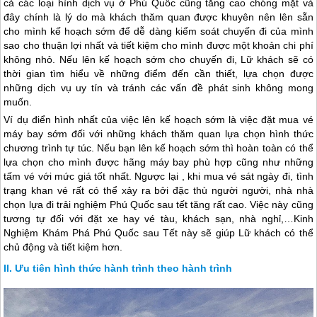
cả các loại hình dịch vụ ở
Phú Quốc
cũng tăng cao chóng mặt và
đây chính là lý do mà khách thăm quan được khuyên nên lên sẵn
cho mình kế hoạch sớm để dễ dàng kiểm soát chuyến đi của mình
sao cho thuận lợi nhất và tiết kiệm cho mình được một khoản chi phí
không nhỏ. Nếu lên kế hoạch sớm cho chuyến đi, Lữ khách sẽ có
thời gian tìm hiểu về những điểm đến cần thiết, lựa chọn được
những dịch vụ uy tín và tránh các vấn đề phát sinh không mong
muốn.
Ví dụ điển hình nhất của việc lên kế hoạch sớm là việc đặt mua vé
máy bay sớm đối với những khách thăm quan lựa chọn hình thức
chương trình tự túc. Nếu bạn lên kế hoạch sớm thì hoàn toàn có thể
lựa chọn cho mình được hãng máy bay phù hợp cũng như những
tấm vé với mức giá tốt nhất. Ngược lại , khi mua vé sát ngày đi, tình
trạng khan vé rất có thể xảy ra bởi đặc thù người người, nhà nhà
chọn lựa đi trải nghiệm
Phú Quốc
sau tết tăng rất cao. Việc này cũng
tương tự đối với đặt xe hay vé tàu, khách sạn, nhà nghỉ,…Kinh
Nghiệm Khám Phá
Phú Quốc
sau Tết này sẽ giúp Lữ khách có thể
chủ động và tiết kiệm hơn.
Ưu tiên hình thức hành trình theo hành trình