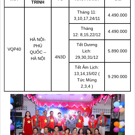
TRÌNH
Tháng 11:
4.490.000
3,10,17,24/11
Tháng
4.490.000
12: 8,15,22/12
HÀ NỘI-
Tết Dương
PHÚ
VQP40
Lịch:
5.890.000
QUỐC
–
4N3D
29,30,31/12
HÀ NỘI
Tết Âm Lịch:
13,14,15/02 (
9.290.000
Tức Mùng
2,3,4 )