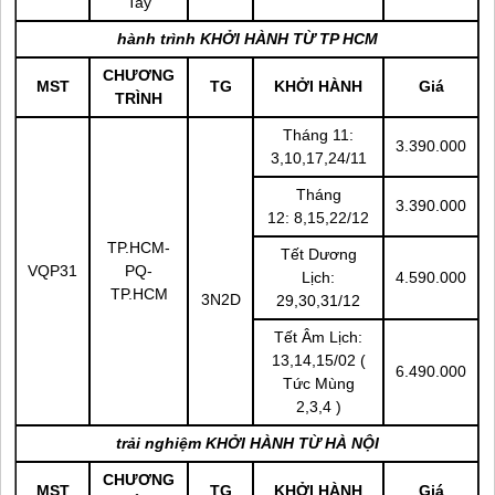
Tay
hành trình KHỞI HÀNH TỪ TP HCM
CHƯƠNG
MST
TG
KHỞI HÀNH
Giá
TRÌNH
Tháng 11:
3.390.000
3,10,17,24/11
Tháng
3.390.000
12: 8,15,22/12
TP.HCM-
Tết Dương
VQP31
PQ-
Lịch:
4.590.000
TP.HCM
3N2D
29,30,31/12
Tết Âm Lịch:
13,14,15/02 (
6.490.000
Tức Mùng
2,3,4 )
trải nghiệm KHỞI HÀNH TỪ HÀ NỘI
CHƯƠNG
MST
TG
KHỞI HÀNH
Giá