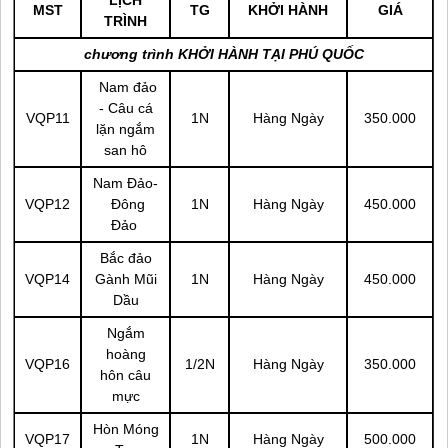
LỊCH
MST
TG
KHỞI HÀNH
GIÁ
TRÌNH
chương trình KHỞI HÀNH TẠI
PHÚ QUỐC
Nam đảo
- Câu cá
VQP11
1N
Hàng Ngày
350.000
lặn ngắm
san hô
Nam Đảo-
VQP12
Đông
1N
Hàng Ngày
450.000
Đảo
Bắc đảo
VQP14
Gành Mũi
1N
Hàng Ngày
450.000
Dầu
Ngắm
hoàng
VQP16
1/2N
Hàng Ngày
350.000
hôn câu
mực
Hòn Móng
VQP17
1N
Hàng Ngày
500.000