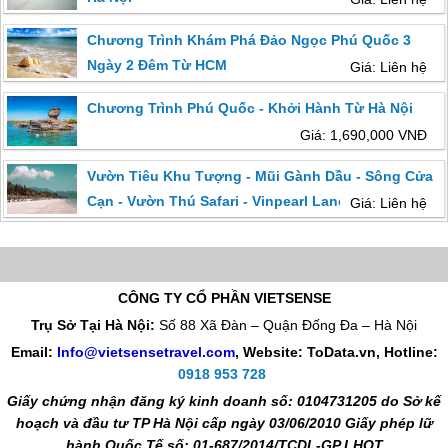
Chương Trình Khám Phá Đảo Ngọc Phú Quốc 3
Ngày 2 Đêm Từ HCM
Giá: Liên hệ
Chương Trình Phú Quốc - Khởi Hành Từ Hà Nội
Giá: 1,690,000 VNĐ
Vườn Tiêu Khu Tượng - Mũi Gành Dầu - Sông Cửa
Cạn - Vườn Thú Safari - Vinpearl Land | 4 Ngày 3
Giá: Liên hệ
Đêm
CÔNG TY CỔ PHẦN VIETSENSE
Trụ Sở Tại Hà Nội:
Số 88 Xã Đàn – Quận Đống Đa – Hà Nội
Email:
Info@vietsensetravel.com
, Website: ToData.vn,
Hotline:
0918 953 728
Giấy chứng nhận đăng ký kinh doanh số: 0104731205 do Sở kế
hoạch và đầu tư TP Hà Nội cấp ngày 03/06/2010 Giấy phép lữ
hành Quốc Tế số: 01-687/2014/TCDL-GP LHQT