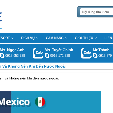
ESORT
DỊCH VỤ
CẨM NANG
GIỚI THIỆU
LIÊN
Ms. Ngọc Anh
Ms. Tuyết Chinh
Mr.Thành
0918 953 728
0916 172 338
0915 879 
 Và Không Nên Khi Đến Nước Ngoài
nên và không nên khi đến nước ngoài.