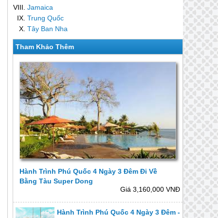
Jamaica
Trung Quốc
Tây Ban Nha
Tham Khảo Thêm
Hành Trình Phú Quốc 4 Ngày 3 Đêm Đi Về
Bằng Tàu Super Dong
Giá 3,160,000 VNĐ
Hành Trình Phú Quốc 4 Ngày 3 Đêm -