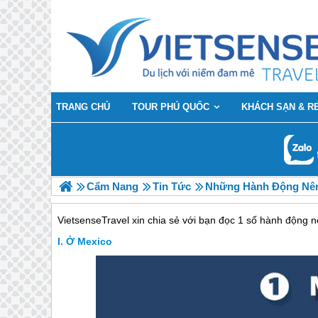
TRANG CHỦ
TOUR PHÚ QUỐC
KHÁCH SẠN & R
Cẩm Nang
Tin Tức
Những Hành Động Nên
VietsenseTravel xin chia sẻ với bạn đọc 1 số hành động 
Ở Mexico