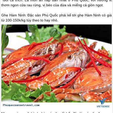
Gỏi cá trích: Là món ăn hấp dẫn nhất ở
Phú Quốc
, với hương vị
thơm ngon cửa rau rừng, vị béo của dừa và miếng cá giòn ngọt.
Ghẹ Hàm Ninh: Đặc sản
Phú Quốc
phải kể tới ghẹ Hàm Ninh có giá
từ 100-150k/kg tùy theo to hay nhỏ.