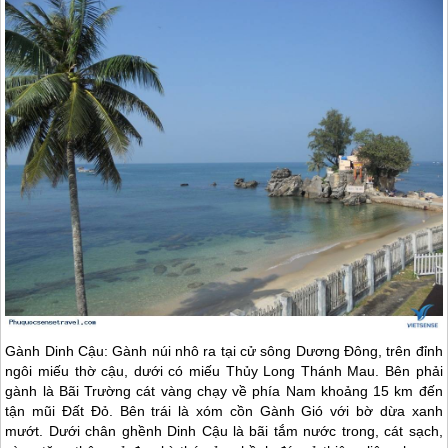
Gành Dinh Cậu: Gành núi nhô ra tại cử sông Dương Đông, trên đỉnh
ngôi miếu thờ cậu, dưới có miếu Thủy Long Thánh Mau. Bên phải
gành là Bãi Trường cát vàng chạy về phía Nam khoảng 15 km đến
tận mũi Đất Đỏ. Bên trái là xóm cồn Gành Gió với bờ dừa xanh
mướt. Dưới chân ghềnh Dinh Cậu là bãi tắm nước trong, cát sạch,