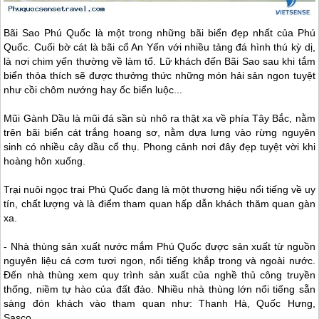
Bãi Sao
Phú Quốc
là một trong những bãi biển đẹp nhất của
Phú
Quốc
. Cuối bờ cát là bãi cổ An Yến với nhiều tảng đá hình thú kỳ dị,
là nơi chim yến thường về làm tổ. Lữ khách đến Bãi Sao sau khi tắm
biển thỏa thích sẽ được thưởng thức những món hải sản ngon tuyệt
như cồi chôm nướng hay ốc biển luộc...
Mũi Gành Dầu là mũi đá sần sù nhô ra thật xa về phía Tây Bắc, nằm
trên bãi biển cát trắng hoang sơ, nằm dựa lưng vào rừng nguyên
sinh có nhiều cây dầu cổ thụ. Phong cảnh nơi đây đẹp tuyệt vời khi
hoàng hôn xuống.
Trại nuôi ngọc trai
Phú Quốc
đang là một thương hiệu nổi tiếng về uy
tín, chất lượng và là điểm tham quan hấp dẫn khách thăm quan gàn
xa.
- Nhà thùng sản xuất nước mắm
Phú Quốc
được sản xuất từ nguồn
nguyên liệu cá cơm tươi ngon, nổi tiếng khắp trong và ngoài nước.
Đến nhà thùng xem quy trình sản xuất của nghề thủ công truyền
thống, niềm tự hào của đất đảo. Nhiều nhà thùng lớn nổi tiếng sẵn
sàng đón khách vào tham quan như: Thanh Hà, Quốc Hưng,
Sasco...