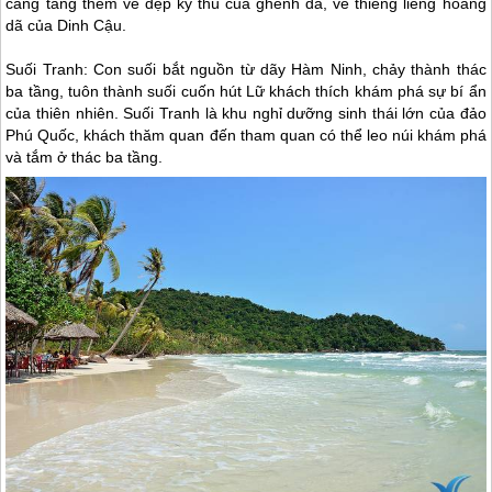
càng tăng thêm vẻ đẹp kỳ thú của ghềnh đá, vẻ thiêng liêng hoang
dã của Dinh Cậu.
Suối Tranh: Con suối bắt nguồn từ dãy Hàm Ninh, chảy thành thác
ba tầng, tuôn thành suối cuốn hút Lữ khách thích khám phá sự bí ẩn
của thiên nhiên. Suối Tranh là khu nghỉ dưỡng sinh thái lớn của đảo
Phú Quốc
, khách thăm quan đến tham quan có thể leo núi khám phá
và tắm ở thác ba tầng.