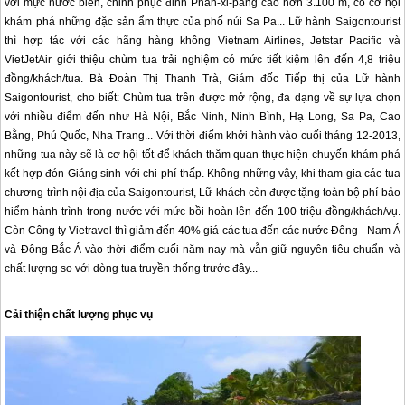
với mực nước biển, chinh phục đỉnh Phan-xi-păng cao hơn 3.100 m, có cơ hội
khám phá những đặc sản ẩm thực của phố núi Sa Pa... Lữ hành Saigontourist
thì hợp tác với các hãng hàng không Vietnam Airlines, Jetstar Pacific và
VietJetAir giới thiệu chùm tua trải nghiệm có mức tiết kiệm lên đến 4,8 triệu
đồng/khách/tua. Bà Ðoàn Thị Thanh Trà, Giám đốc Tiếp thị của Lữ hành
Saigontourist, cho biết: Chùm tua trên được mở rộng, đa dạng về sự lựa chọn
với nhiều điểm đến như Hà Nội, Bắc Ninh, Ninh Bình, Hạ Long, Sa Pa, Cao
Bằng,
Phú Quốc
, Nha Trang... Với thời điểm khởi hành vào cuối tháng 12-2013,
những tua này sẽ là cơ hội tốt để khách thăm quan thực hiện chuyến khám phá
kết hợp đón Giáng sinh với chi phí thấp. Không những vậy, khi tham gia các tua
chương trình nội địa của Saigontourist, Lữ khách còn được tặng toàn bộ phí bảo
hiểm hành trình trong nước với mức bồi hoàn lên đến 100 triệu đồng/khách/vụ.
Còn Công ty Vietravel thì giảm đến 40% giá các tua đến các nước Ðông - Nam Á
và Ðông Bắc Á vào thời điểm cuối năm nay mà vẫn giữ nguyên tiêu chuẩn và
chất lượng so với dòng tua truyền thống trước đây...
Cải thiện chất lượng phục vụ