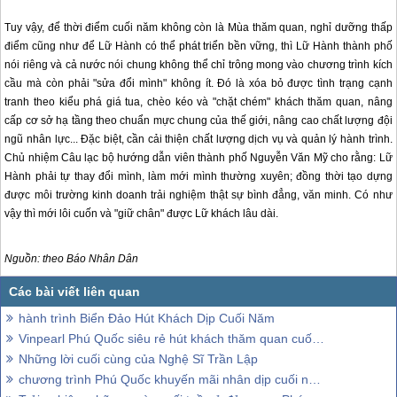
Tuy vậy, để thời điểm cuối năm không còn là Mùa thăm quan, nghỉ dưỡng thấp
điểm cũng như để Lữ Hành có thể phát triển bền vững, thì Lữ Hành thành phố
nói riêng và cả nước nói chung không thể chỉ trông mong vào chương trình kích
cầu mà còn phải "sửa đổi mình" không ít. Ðó là xóa bỏ được tình trạng cạnh
tranh theo kiểu phá giá tua, chèo kéo và "chặt chém" khách thăm quan, nâng
cấp cơ sở hạ tầng theo chuẩn mực chung của thế giới, nâng cao chất lượng đội
ngũ nhân lực... Ðặc biệt, cần cải thiện chất lượng dịch vụ và quản lý hành trình.
Chủ nhiệm Câu lạc bộ hướng dẫn viên thành phố Nguyễn Văn Mỹ cho rằng: Lữ
Hành phải tự thay đổi mình, làm mới mình thường xuyên; đồng thời tạo dựng
được môi trường kinh doanh trải nghiệm thật sự bình đẳng, văn minh. Có như
vậy thì mới lôi cuốn và "giữ chân" được Lữ khách lâu dài.
Nguồn: theo Báo Nhân Dân
hành trình Biển Đảo Hút Khách Dịp Cuối Năm
Vinpearl Phú Quốc siêu rẻ hút khách thăm quan cuối năm
Những lời cuối cùng của Nghệ Sĩ Trần Lập
chương trình Phú Quốc khuyến mãi nhân dịp cuối năm 2018 - đầu năm 2019