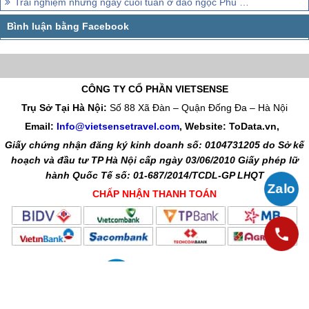
Trải nghiệm những ngày cuối tuần ở đảo ngọc Phú Quốc
CÔNG TY CỔ PHẦN VIETSENSE
Trụ Sở Tại Hà Nội:
Số 88 Xã Đàn – Quận Đống Đa – Hà Nội
Email:
Info@vietsensetravel.com
, Website: ToData.vn,
Giấy chứng nhận đăng ký kinh doanh số: 0104731205 do Sở kế
hoạch và đầu tư TP Hà Nội cấp ngày 03/06/2010 Giấy phép lữ
hành Quốc Tế số: 01-687/2014/TCDL-GP LHQT
CHẤP NHẬN THANH TOÁN