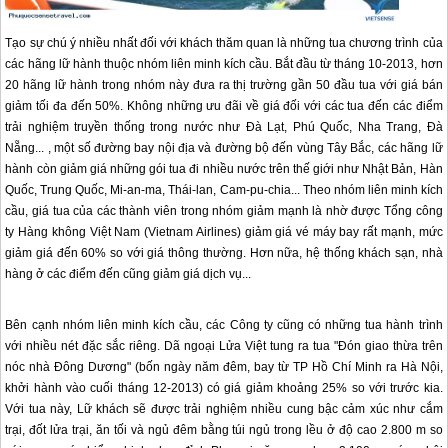
Tạo sự chú ý nhiều nhất đối với khách thăm quan là những tua chương trình của
các hãng lữ hành thuộc nhóm liên minh kích cầu. Bắt đầu từ tháng 10-2013, hơn
20 hãng lữ hành trong nhóm này đưa ra thị trường gần 50 đầu tua với giá bán
giảm tối đa đến 50%. Không những ưu đãi về giá đối với các tua đến các điểm
trải nghiệm truyền thống trong nước như Ðà Lạt,
Phú Quốc
, Nha Trang, Ðà
Nẵng... , một số đường bay nội địa và đường bộ đến vùng Tây Bắc, các hãng lữ
hành còn giảm giá những gói tua đi nhiều nước trên thế giới như Nhật Bản, Hàn
Quốc, Trung Quốc, Mi-an-ma, Thái-lan, Cam-pu-chia... Theo nhóm liên minh kích
cầu, giá tua của các thành viên trong nhóm giảm mạnh là nhờ được Tổng công
ty Hàng không Việt Nam (Vietnam Airlines) giảm giá vé máy bay rất mạnh, mức
giảm giá đến 60% so với giá thông thường. Hơn nữa, hệ thống khách sạn, nhà
hàng ở các điểm đến cũng giảm giá dịch vụ...
Bên cạnh nhóm liên minh kích cầu, các Công ty cũng có những tua hành trình
với nhiều nét đặc sắc riêng. Dã ngoại Lửa Việt tung ra tua "Ðón giao thừa trên
nóc nhà Ðông Dương" (bốn ngày năm đêm, bay từ TP Hồ Chí Minh ra Hà Nội,
khởi hành vào cuối tháng 12-2013) có giá giảm khoảng 25% so với trước kia.
Với tua này, Lữ khách sẽ được trải nghiệm nhiều cung bậc cảm xúc như cắm
trại, đốt lửa trại, ăn tối và ngủ đêm bằng túi ngủ trong lều ở độ cao 2.800 m so