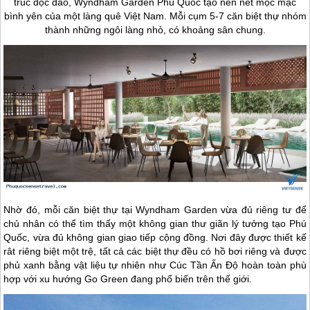
trúc độc đáo, Wyndham Garden
Phú Quốc
tạo nên nét mộc mạc
bình yên của một làng quê Việt Nam. Mỗi cụm 5-7 căn biệt thự nhóm
thành những ngôi làng nhỏ, có khoảng sân chung.
Nhờ đó, mỗi căn biệt thự tại Wyndham Garden vừa đủ riêng tư để
chủ nhân có thể tìm thấy một không gian thư giãn lý tưởng tạo
Phú
Quốc
, vừa đủ không gian giao tiếp cộng đồng. Nơi đây được thiết kế
rât riêng biệt một trệ, tất cả các biệt thự đều có hồ bơi riêng và được
phủ xanh bằng vật liệu tự nhiên như Cúc Tần Ấn Độ hoàn toàn phù
hợp với xu hướng Go Green đang phổ biến trên thế giới.