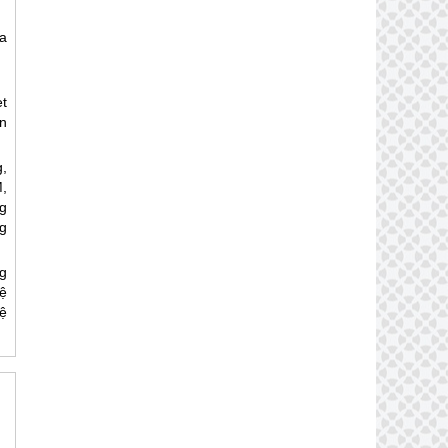
a
t
n
g,
,
g
g
g
ệ
ệ