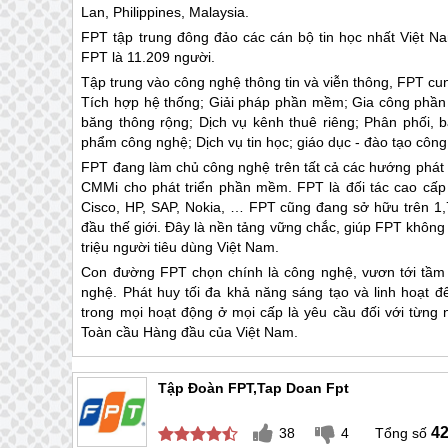
Lan, Philippines, Malaysia.
FPT tập trung đông đảo các cán bộ tin học nhất Việt N
FPT là 11.209 người.
Tập trung vào công nghệ thông tin và viễn thông, FPT cun
Tích hợp hệ thống; Giải pháp phần mềm; Gia công phần m
băng thông rộng; Dịch vụ kênh thuê riêng; Phân phối, 
phẩm công nghệ; Dịch vụ tin học; giáo dục - đào tạo côn
FPT đang làm chủ công nghệ trên tất cả các hướng phát t
CMMi cho phát triển phần mềm. FPT là đối tác cao cấp 
Cisco, HP, SAP, Nokia, … FPT cũng đang sở hữu trên 1,
đầu thế giới. Đây là nền tảng vững chắc, giúp FPT không
triệu người tiêu dùng Việt Nam.
Con đường FPT chọn chính là công nghệ, vươn tới tầm 
nghệ. Phát huy tối đa khả năng sáng tạo và linh hoạt 
trong mọi hoạt động ở mọi cấp là yêu cầu đối với từn
Toàn cầu Hàng đầu của Việt Nam.
Tập Đoàn FPT,tap Doan Fpt
4
38
4