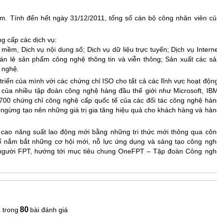
am. Tính đến hết ngày 31/12/2011, tổng số cán bộ công nhân viên củ
g cấp các dịch vụ:
ềm, Dịch vụ nội dung số; Dịch vụ dữ liệu trực tuyến; Dịch vụ Interne
bán lẻ sản phẩm công nghệ thông tin và viễn thông; Sản xuất các sả
g nghệ.
riển của mình với các chứng chỉ ISO cho tất cả các lĩnh vực hoạt độn
của nhiều tập đoàn công nghệ hàng đầu thế giới như Microsoft, IBM
700 chứng chỉ công nghệ cấp quốc tế của các đối tác công nghệ hàn
 ngừng tạo nên những giá trị gia tăng hiệu quả cho khách hàng và hàn
cao năng suất lao động mới bằng những tri thức mới thông qua côn
để nắm bắt những cơ hội mới, nỗ lực ứng dụng và sáng tạo công ngh
g người FPT, hướng tới mục tiêu chung OneFPT – Tập đoàn Công ngh
2
80
bài đánh giá