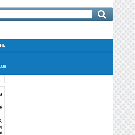
 HỆ
338
ng
á
,
ị
ái