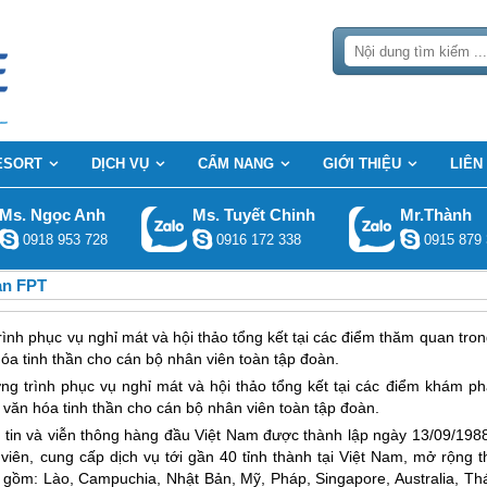
ESORT
DỊCH VỤ
CẨM NANG
GIỚI THIỆU
LIÊN
Ms. Ngọc Anh
Ms. Tuyết Chinh
Mr.Thành
0918 953 728
0916 172 338
0915 879 
àn FPT
ình phục vụ nghỉ mát và hội thảo tổng kết tại các điểm thăm quan tro
óa tinh thần cho cán bộ nhân viên toàn tập đoàn.
g trình phục vụ nghỉ mát và hội thảo tổng kết tại các điểm khám ph
 văn hóa tinh thần cho cán bộ nhân viên toàn tập đoàn.
 tin và viễn thông hàng đầu Việt Nam được thành lập ngày 13/09/1988
iên, cung cấp dịch vụ tới gần 40 tỉnh thành tại Việt Nam, mở rộng th
ao gồm: Lào, Campuchia, Nhật Bản, Mỹ, Pháp, Singapore, Australia, Th