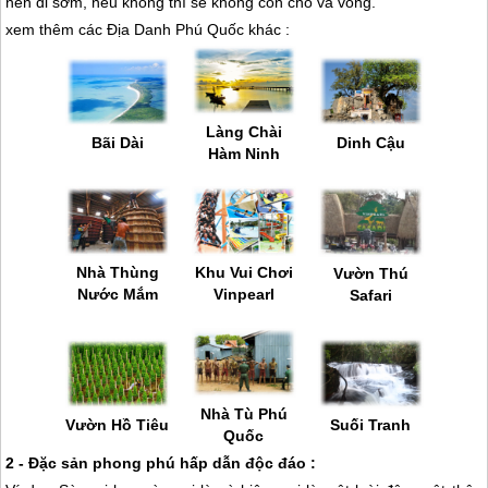
nên đi sớm, nếu không thì sẽ không còn chỗ và võng.
xem thêm các Địa Danh
Phú Quốc
khác :
Làng Chài
Dinh Cậu
Bãi Dài
Hàm Ninh
Nhà Thùng
Khu Vui Chơi
Vườn Thú
Nước Mắm
Vinpearl
Safari
Nhà Tù
Phú
Suối Tranh
Vườn Hồ Tiêu
Quốc
2 - Đặc sản phong phú hấp dẫn độc đáo :