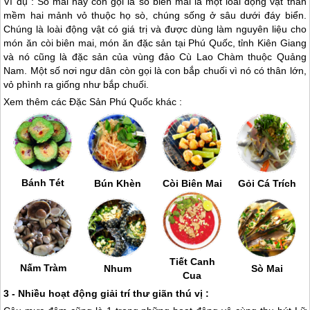
Ví dụ : Sò mai hay còn gọi là sò biên mai là một loài động vật thân
mềm hai mảnh vỏ thuộc họ sò, chúng sống ở sâu dưới đáy biển.
Chúng là loài động vật có giá trị và được dùng làm nguyên liệu cho
món ăn còi biên mai, món ăn đặc sản tại
Phú Quốc
, tỉnh Kiên Giang
và nó cũng là đặc sản của vùng đảo Cù Lao Chàm thuộc Quảng
Nam. Một số nơi ngư dân còn gọi là con bắp chuối vì nó có thân lớn,
vỏ phình ra giống như bắp chuối.
Xem thêm các Đặc Sản
Phú Quốc
khác :
Bánh Tét
Bún Khèn
Còi Biên Mai
Gỏi Cá Trích
Tiết Canh
Nấm Tràm
Nhum
Sò Mai
Cua
3 - Nhiều hoạt động giải trí thư giãn thú vị :