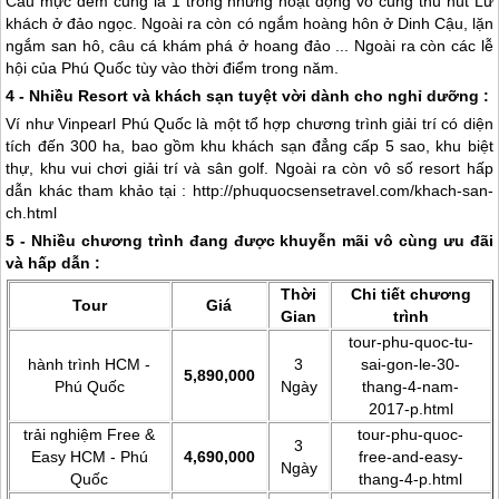
Câu mực đêm cũng là 1 trong những hoạt động vô cùng thu hút Lữ
khách ở đảo ngọc. Ngoài ra còn có ngắm hoàng hôn ở Dinh Cậu, lặn
ngắm san hô, câu cá khám phá ở hoang đảo ... Ngoài ra còn các lễ
hội của
Phú Quốc
tùy vào thời điểm trong năm.
4 - Nhiều Resort và khách sạn tuyệt vời dành cho nghỉ dưỡng :
Ví như Vinpearl
Phú Quốc
là một tổ hợp chương trình giải trí có diện
tích đến 300 ha, bao gồm khu khách sạn đẳng cấp 5 sao, khu biệt
thự, khu vui chơi giải trí và sân golf. Ngoài ra còn vô số resort hấp
dẫn khác tham khảo tại : http://phuquocsensetravel.com/khach-san-
ch.html
5 - Nhiều chương trình đang được khuyễn mãi vô cùng ưu đãi
và hấp dẫn :
Thời
Chi tiết chương
Tour
Giá
Gian
trình
tour-phu-quoc-tu-
hành trình HCM -
3
sai-gon-le-30-
5,890,000
Phú Quốc
Ngày
thang-4-nam-
2017-p.html
trải nghiệm Free &
tour-phu-quoc-
3
Easy HCM -
Phú
4,690,000
free-and-easy-
Ngày
Quốc
thang-4-p.html