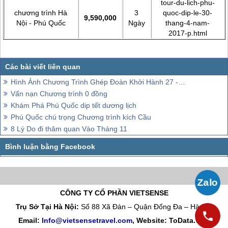
tour-du-lich-phu-
chương trình Hà
3
quoc-dip-le-30-
9,590,000
Nội -
Phú Quốc
Ngày
thang-4-nam-
2017-p.html
Hình Ảnh Chương Trình Ghép Đoàn Khởi Hành 27 - 29/2
Vấn nạn Chương trình 0 đồng
Khám Phá Phú Quốc dip tết dương lịch
Phú Quốc chú trọng Chương trình kích Cầu
8 Lý Do đi thăm quan Vào Tháng 11
CÔNG TY CỔ PHẦN VIETSENSE
Trụ Sở Tại Hà Nội:
Số 88 Xã Đàn – Quận Đống Đa – Hà Nội
Email:
Info@vietsensetravel.com
, Website: ToData.vn,