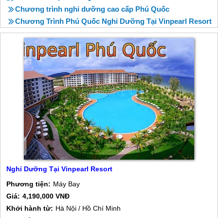
Chương trình nghỉ dưỡng cao cấp Phú Quốc
Chương Trình Phú Quốc Nghỉ Dưỡng Tại Vinpearl Resort
Nghỉ Dưỡng Tại Vinpearl Resort
Phương tiện:
Máy Bay
Giá:
4,190,000 VNĐ
Khởi hành từ:
Hà Nội / Hồ Chí Minh