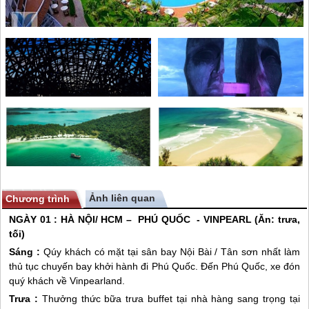
Ảnh liên quan
Chương trình
NGÀY 01 : HÀ NỘI/ HCM –
PHÚ QUỐC
- VINPEARL (Ăn: trưa,
tối)
Sáng :
Qúy khách có mặt tại sân bay Nội Bài / Tân sơn nhất làm
thủ tục chuyến bay khởi hành đi
Phú Quốc
. Đến
Phú Quốc
, xe đón
quý khách về Vinpearland.
Trưa :
Thưởng thức bữa trưa buffet tại nhà hàng sang trọng tại