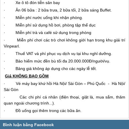
· Xe ô tô đón tiễn sân bay
· Ăn 06 bữa : 2 bữa trưa, 2 bữa tối, 2 bữa sáng Buffet.
· Miễn phí nước uống khi nhận phòng.
· Miễn phí sử dụng hồ bơi, phòng tập thể dục
· Miễn phí trà và café sử dụng trong phòng
· Miễn phí chơi các trò chơi không giới hạn trong khu giải trí
Vinpearl.
· Thuế VAT và phí phục vụ dịch vụ tại khu nghỉ dưỡng.
· Bảo hiểm mức đền bù tối đa 20.000.000Đ/người/vụ.
· Bảng giá không áp dụng cho các ngày lễ tết.
Giá KHÔNG BAO GỒM
· Vé máy bay khứ hồi Hà Nội/ Sài Gòn –
Phú Quốc
- Hà Nội/
Sài Gòn
· Các chi phí cá nhân (điện thoại, giặt là, mua sắm, thăm
quan ngoài chương trình...).
· Đồ uống gọi thêm trong các bữa ăn.