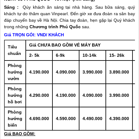
Sáng :
Qúy khách ăn sáng tại nhà hàng. Sau bữa sáng, quý
khách tự do thăm quan Vinpearl. Đến giờ xe đưa đoàn ra sân bay
đáp chuyến bay về Hà Nội. Chia tay đoàn, hẹn gặp lại Quý khách
trong những
Chương trình
Phú Quốc
sau.
Giá TRỌN GÓI: VND/ KHÁCH
Giá CHƯA BAO GỒM VÉ MÁY BAY
Tiêu
chuẩn
2- 5k
6-9k
10-14k
15- 26k
2
Phòng
hướng
4.190.000
4.090.000
3.990.000
3.890.000
3
vườn
Phòng
hướng
4.290.000
4.190.000
4.090.000
3.990.000
3
hồ bơi
Phòng
hướng
4.690.000
4.590.000
4.490.000
4.390.000
4
biển
Giá BAO GỒM: