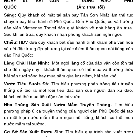
NGÀY 01
:
SÀI GÒN – ĐÔNG ĐẢO
PHÚ
QUỐC
(Ăn: trưa, tối)
Sáng:
Qúy khách có mặt tại sân bay Tân Sơn Nhất làm thủ tục
chuyến bay khởi hành đi
Phú Quốc
. Đến
Phú Quốc
, xe và hướng
dẫn viên Vietsense Travel đón quý khách về nhà hàng ăn trưa.
Sau khi ăn trưa, quý khách nhận phòng khách sạn nghỉ ngơi.
Chiều:
HDV đưa quý khách bắt đầu hành trình khám phá văn hóa
và nét đặc trưng địa phương tại các điểm thăm quan nổi tiếng của
đảo Phú Quốc:
Làng Chài Hàm Ninh:
Một ngôi làng cổ của đảo vẫn còn tồn tại
cho đến ngày nay - khách thăm quan có thể mua và thưởng thức
hải sản tươi sống hay mua sắm qùa lưu niệm, hải sản khô.
Vườn Tiêu Suois Đá:
Tìm hiểu phương pháp trồng tiêu truyền
thống để tạo ra một loại tiêu đặc sản của người dân xứ đảo,
khách có thể mua tiêu đặc sản tại vườn.
Nhà Thùng Sản Xuất Nước Mắm Truyền Thống:
Tìm hiểu
phương pháp ủ cá truyền thống của người dân
Phú Quốc
để tạo
ra một loại nước mắm thơm ngon nổi tiếng, khách có thể mua
nước mắm tại xưởng.
Cơ Sở Sản Xuất Rượu Sim:
Tìm hiểu quy trình sản xuất rượu