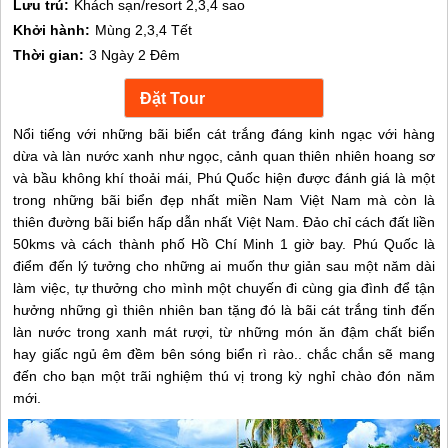
Lưu trú:
Khách sạn/resort 2,3,4 sao
Khởi hành:
Mùng 2,3,4 Tết
Thời gian:
3 Ngày 2 Đêm
Nổi tiếng với những bãi biển cát trắng đáng kinh ngạc với hàng
dừa và làn nước xanh như ngọc, cảnh quan thiên nhiên hoang sơ
và bầu không khí thoải mái, Phú Quốc hiện được đánh giá là một
trong những bãi biển đẹp nhất miền Nam Việt Nam mà còn là
thiên đường bãi biển hấp dẫn nhất Việt Nam. Đảo chỉ cách đất liền
50kms và cách thành phố Hồ Chí Minh 1 giờ bay. Phú Quốc là
điểm đến lý tưởng cho những ai muốn thư giản sau một năm dài
làm việc, tự thưởng cho mình một chuyến đi cùng gia đình để tận
hưởng những gì thiên nhiên ban tặng đó là bãi cát trắng tinh đến
làn nước trong xanh mát rượi, từ những món ăn đậm chất biển
hay giấc ngủ êm đềm bên sóng biển rì rào.. chắc chắn sẽ mang
đến cho bạn một trãi nghiệm thú vị trong kỳ nghỉ chào đón năm
mới.