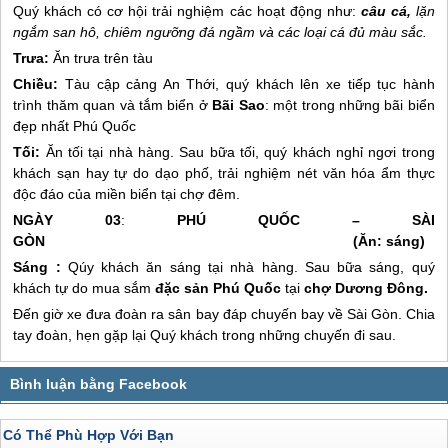
Quý khách có cơ hội trải nghiệm các hoạt động như:
câu cá,
lặn
ngắm san hô, chiêm ngưỡng đá ngầm và các loại cá đủ màu sắc.
Trưa:
Ăn trưa trên tàu
Chiều:
Tàu cập cảng An Thới, quý khách lên xe tiếp tục hành
trình thăm quan và tắm biển ở
Bãi Sao
: một trong những bãi biển
đẹp nhất
Phú Quốc
Tối:
Ăn tối tại nhà hàng. Sau bữa tối, quý khách nghỉ ngơi trong
khách sạn hay tự do dạo phố, trải nghiệm nét văn hóa ẩm thực
độc đáo của miền biển tại chợ đêm.
NGÀY 03
:
PHÚ QUỐC
– SÀI
GÒN (Ăn: sáng)
Sáng
:
Qúy khách ăn sáng tại nhà hàng. Sau bữa sáng, quý
khách tự do mua sắm
đặc sản
Phú Quốc
tại
chợ Dương Đông.
Đến giờ xe đưa đoàn ra sân bay đáp chuyến bay về Sài Gòn. Chia
tay đoàn, hẹn gặp lại Quý khách trong những chuyến đi sau.
Có Thể Phù Hợp Với Bạn