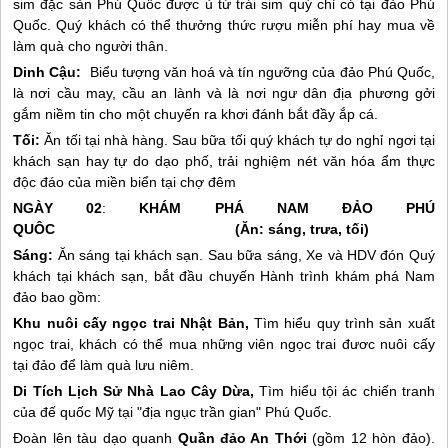
sim đặc sản
Phú Quốc
được ủ từ trái sim quý chỉ có tại đảo
Phú
Quốc
. Quý khách có thể thưởng thức rượu miễn phí hay mua về
làm quà cho người thân.
Dinh Cậu:
Biểu tượng văn hoá và tín ngưỡng của đảo
Phú Quốc
,
là nơi cầu may, cầu an lành và là nơi ngư dân địa phương gởi
gắm niềm tin cho một chuyến ra khơi đánh bắt đầy ắp cá.
Tối:
Ăn tối tại nhà hàng. Sau bữa tối quý khách tự do nghỉ ngơi tại
khách sạn hay tự do dạo phố, trải nghiệm nét văn hóa ẩm thực
độc đáo của miền biển tại chợ đêm
NGÀY 02
:
KHÁM PHÁ NAM ĐẢO PHÚ
QUÔC (Ăn: sáng, trưa, tối)
Sáng:
Ăn sáng tại khách sạn. Sau bữa sáng, Xe và HDV đón Quý
khách tại khách sạn, bắt đầu chuyến Hành trình khám phá Nam
đảo bao gồm:
Khu nuôi cấy ngọc trai Nhật Bản,
Tìm hiểu quy trình sản xuất
ngọc trai, khách có thể mua những viên ngọc trai đươc nuôi cấy
tại đảo để làm quà lưu niêm.
Di Tích Lịch Sử Nhà Lao Cây Dừa,
Tìm hiểu tội ác chiến tranh
của đế quốc Mỹ tại "địa ngục trần gian"
Phú Quốc
.
Đoàn lên tàu dạo quanh
Quần đảo An Thới
(gồm 12 hòn đảo).