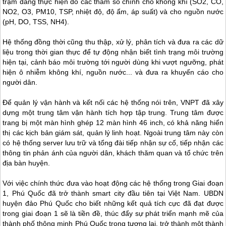
trạm đang thực hiện đo các tham số chính cho không khí (SO2, CO,
NO2, O3, PM10, TSP, nhiệt độ, độ ẩm, áp suất) và cho nguồn nước
(pH, DO, TSS, NH4).
Hệ thống đồng thời cũng thu thập, xử lý, phân tích và đưa ra các dữ
liệu trong thời gian thực để tự động nhận biết tình trạng môi trường
hiện tại, cảnh báo môi trường tới người dùng khi vượt ngưỡng, phát
hiện ô nhiễm không khí, nguồn nước... và đưa ra khuyến cáo cho
người dân.
Để quản lý vận hành và kết nối các hệ thống nói trên, VNPT đã xây
dựng một trung tâm vận hành tích hợp tập trung. Trung tâm được
trang bị một màn hình ghép 12 màn hình 46 inch, có khả năng hiển
thị các kịch bản giám sát, quản lý linh hoạt. Ngoài trung tâm này còn
có hệ thống server lưu trữ và tổng đài tiếp nhận sự cố, tiếp nhận các
thông tin phản ánh của người dân, khách thăm quan và tổ chức trên
địa bàn huyện.
Với việc chính thức đưa vào hoạt động các hệ thống trong Giai đoạn
1,
Phú Quốc
đã trở thành smart city đầu tiên tại Việt Nam. UBDN
huyện đảo
Phú Quốc
cho biết những kết quả tích cực đã đạt được
trong giai đoạn 1 sẽ là tiền đề, thúc đẩy sự phát triển mạnh mẽ của
thành phố thông minh
Phú Quốc
trong tương lai, trở thành một thành