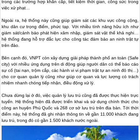
trong các trường hợp khẩn cấp, tiết kiệm thời gian, công sức trong
việc xử phạt…
Ngoài ra, hệ thống này cũng giúp giám sát các khu vực công cộng,
khu dân cư trọng điểm, phức tạp. Với nhiều tính năng hữu ích như
giám sát/cảnh báo phát hiện xâm nhập, giám sát vật thể khả nghi…
hệ thống đang hỗ trợ đắc lực cho công tác đảm bảo an ninh trật tự
trên đảo.
Bên cạnh đó, VNPT còn xây dựng giải pháp thành phố an toàn (Safe
city) với nhiều ứng dụng trên di động giúp người dân có thể báo cáo
sự cố (tai nạn, trộm cắp, các hành vi vi phạm trật tự an ninh đô thị…)
cho cơ quan quản lý cũng như giúp cơ quan và lực lượng có trách
nhiệm nhanh chóng tiếp nhận, điều động xử lý.
Chưa dừng lại ở đó, việc quản lý lưu trú cũng đã được thực hiện trực
tuyến. Hệ thống hiện đã được triển khai và sử dụng chính thức cho
công an huyện
Phú Quốc
và 268 cơ sở lưu trú trên địa bàn. Tới thời
điểm này, hệ thống đã ghi nhận thông tin về gần 11.000 khách đang
lưu trú, trong đó có gần 1.500 khách nước ngoài.