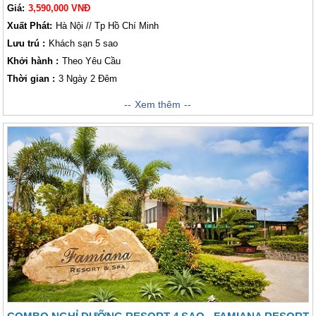
Giá:
3,590,000 VNĐ
Xuất Phát:
Hà Nội // Tp Hồ Chí Minh
Lưu trú :
Khách sạn 5 sao
Khởi hành :
Theo Yêu Cầu
Thời gian :
3 Ngày 2 Đêm
Radisson Blu Resort
có khu vực bãi biển riêng, sòng bạc và trung tâm
Xem thêm
lặn. Công viên nước, khu thiên nhiên hoang dã và sân golf cách resort
chưa đến 5 phút. Bao quanh resort là khu vườn nhiệt đới cũng như sân
hiên