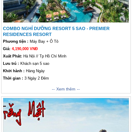
COMBO NGHỈ DƯỠNG RESORT 5 SAO - PREMIER
RESIDENCES RESORT
Phương tiện :
Máy Bay + Ô Tô
Giá:
4,190,000 VNĐ
Xuất Phát:
Hà Nội // Tp Hồ Chí Minh
Lưu trú :
Khách sạn 5 sao
Khởi hành :
Hàng Ngày
Thời gian :
3 Ngày 2 Đêm
Hòa vào cảnh sắc thiên nhiên là dịch vụ đẳng cấp 5 sao của
Xem thêm
Premier
Residences Emerald Bay
. Từ sảnh chào ngập nắng đến những nụ cười
thân thiện hiếu khách của nhân viên khu nghỉ dưỡng, tất cả được chuẩn
bị chu đáo cho sự thư giãn của quý khách. Thỏa sức lựa chọn một trong
nhiều loại phòng của chúng tôi với ban công hướng ra biển, bếp tiện nghi
và bể bơi riêng.