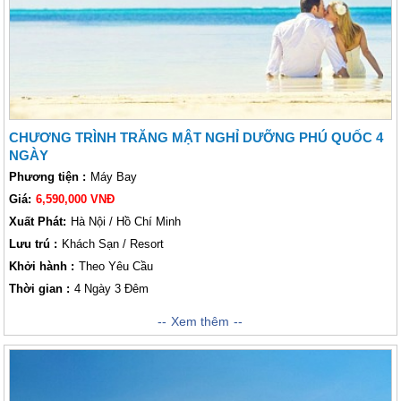
CHƯƠNG TRÌNH TRĂNG MẬT NGHỈ DƯỠNG PHÚ QUỐC 4
NGÀY
Phương tiện :
Máy Bay
Giá:
6,590,000 VNĐ
Xuất Phát:
Hà Nội / Hồ Chí Minh
Lưu trú :
Khách Sạn / Resort
Khởi hành :
Theo Yêu Cầu
Thời gian :
4 Ngày 3 Đêm
Các bạn là cặp đôi vừa mới kết hôn, các bạn muốn lựa chọn một địa
Xem thêm
điểm trải nghiệm để tận hưởng tuần trăng mật? Bạn muốn đến một nơi
lãng mạn và thơ mộng ? Vậy Phú Quốc chính là nơi mà các bạn có thể
lựa chọn là nơi để tận hưởng tuần trăng mật ngọt ngào, không chỉ là nơi
để các cặp đôi đên nghỉ dưỡng rất lý tưởng, mà đảo ngọc này cũng là