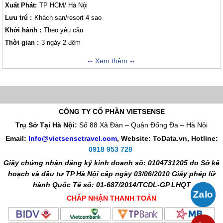
Xuất Phát:
TP HCM/ Hà Nội
Lưu trú :
Khách sạn/resort 4 sao
Khởi hành :
Theo yêu cầu
Thời gian :
3 ngày 2 đêm
Đến với đảo Ngọc Phú Quốc, quý khách sẽ có một tuần trăng mật thật
Xem thêm
đáng nhớ để lưu giữ những phút giây ngọt ngào bên nhau. Chương trình
sẽ cho khách thăm quan một khoảng thời gian thư giãn để chuẩn bị cho
cuộc sống đời thường đang chờ đón ở phía trước
CÔNG TY CỔ PHẦN VIETSENSE
Trụ Sở Tại Hà Nội:
Số 88 Xã Đàn – Quận Đống Đa – Hà Nội
Email:
Info@vietsensetravel.com
, Website: ToData.vn,
Hotline:
0918 953 728
Giấy chứng nhận đăng ký kinh doanh số: 0104731205 do Sở kế
hoạch và đầu tư TP Hà Nội cấp ngày 03/06/2010 Giấy phép lữ
hành Quốc Tế số: 01-687/2014/TCDL-GP LHQT
CHẤP NHẬN THANH TOÁN