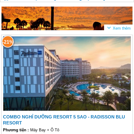
-21%
Chương trình Trăng Mật tại Phú Quốc được thiết kế đặc biệt phục vụ đôi
uyên ương tận hưởng tuần trăng mật ngọt ngào, lãng mạng và những trải
nghiệm cuộc sống mới.
COMBO NGHỈ DƯỠNG RESORT 5 SAO - RADISSON BLU
RESORT
Phương tiện :
Máy Bay + Ô Tô