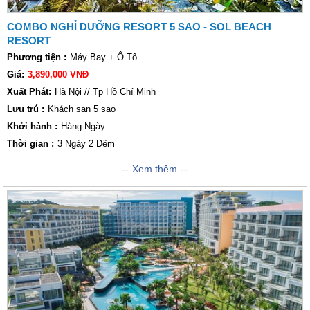
COMBO NGHỈ DƯỠNG RESORT 5 SAO - SOL BEACH
RESORT
Phương tiện :
Máy Bay + Ô Tô
Giá:
3,890,000 VNĐ
Xuất Phát:
Hà Nội // Tp Hồ Chí Minh
Lưu trú :
Khách sạn 5 sao
Khởi hành :
Hàng Ngày
Thời gian :
3 Ngày 2 Đêm
Xem thêm
Tọa lạc ngay trên
bãi Trường
duyên dáng và nép mình trong
khuôn viên vườn nhiệt đới xinh đẹp với lối đi thẳng ra bãi biển thơ
mộng nhất hòn đảo. Một khu nghỉ dưỡng với phong cách thoải mái,
tự nhiên sẽ đem đến cho bạn một kỳ nghỉ thực sự tươi mới.