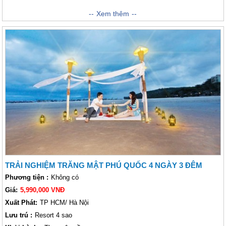
Dành cho các cặp đôi muốn có một kì nghỉ tuyệt vời với các dịch vụ
Xem thêm
đẳng cấp quốc tế, Vietsense Travel xin giới thiệu đến quý khách chương
trình nghỉ dưỡng tại Phú Quốc 3 ngày 2 đêm khởi hành từ Hồ Chí
Minh với mức giá ưu đãi vô cùng hấp dẫn. Đến với đảo Ngọc Phú Quốc,
quý khách sẽ có một tuần trăng mật thật đáng nhớ để lưu giữ những
phút giây ngọt ngào bên nhau. Hãy để Vietsense Travel đồng hành cùng
bạn trong chuyến đi này. Chắc chắn bạn sẽ có chuyến đi vui vẻ và đáng
nhớ đấy !
TRẢI NGHIỆM TRĂNG MẬT PHÚ QUỐC 4 NGÀY 3 ĐÊM
Phương tiện :
Không có
Giá:
5,990,000 VNĐ
Xuất Phát:
TP HCM/ Hà Nội
Lưu trú :
Resort 4 sao