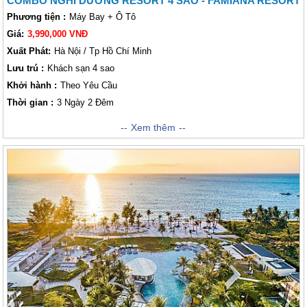
COMBO NGHỈ DƯỠNG RESORT 4 SAO - FAMIANA RESORT
Phương tiện :
Máy Bay + Ô Tô
Giá:
3,990,000 VNĐ
Xuất Phát:
Hà Nội / Tp Hồ Chí Minh
Lưu trú :
Khách sạn 4 sao
Khởi hành :
Theo Yêu Cầu
Thời gian :
3 Ngày 2 Đêm
Trăng Mật Phú Quốc Nằm trải dọc theo Bãi Trường, một trong những bãi
Xem thêm
biển dài nhất đảo, khu nghỉ dưỡng
Famiana Resort & Spa
rộng hơn 4
hecta có bãi biển riêng tuyệt đẹp với bãi cát vàng mịn dài thoai thoải bên
hàng dừa xanh rợp bóng và làn nước trong xanh vô cùng nên thơ. Nơi
đây còn nổi tiếng là bãi biển duy nhất tại Việt Nam có thể ngắm mặt trời
lặn với hoàng hôn buông xuống trên biển đẹp như một bức tranh.