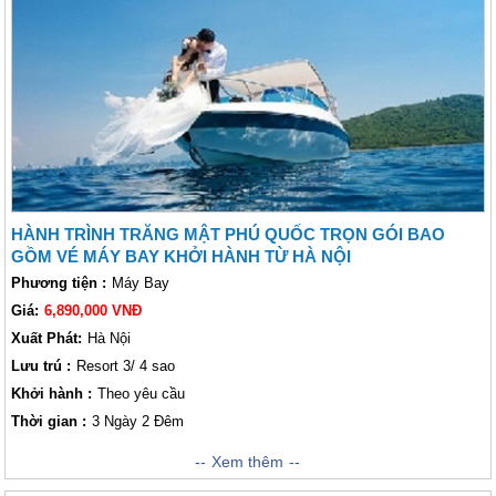
nơi tổ chức hôn lễ của rất nhiều cặp đôi vì thiên nhiên, thời tiết, giá cả,
chi phí ăn uống cũng rất hợp lý. Hãy lựa chọn Phú Quốc cho chuyến đi
của các bạn nhé.
HÀNH TRÌNH TRĂNG MẬT PHÚ QUỐC TRỌN GÓI BAO
GỒM VÉ MÁY BAY KHỞI HÀNH TỪ HÀ NỘI
Phương tiện :
Máy Bay
Giá:
6,890,000 VNĐ
Xuất Phát:
Hà Nội
Lưu trú :
Resort 3/ 4 sao
Khởi hành :
Theo yêu cầu
Thời gian :
3 Ngày 2 Đêm
Trăng Mật Phú Quốc - Dành cho các cặp đôi muốn có một kì nghỉ tuyệt
Xem thêm
vời với các dịch vụ đẳng cấp quốc tế, Vietsense Travel xin giới thiệu đến