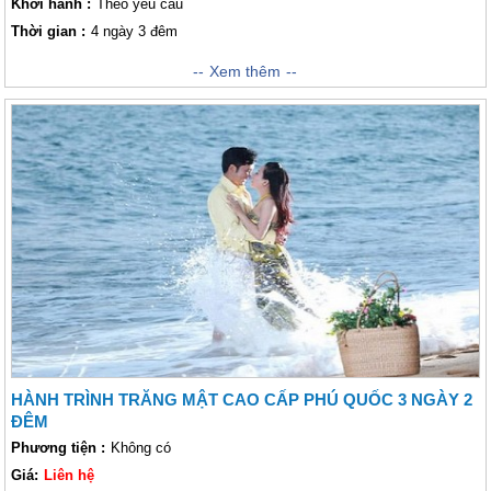
Khởi hành :
Theo yêu cầu
Thời gian :
4 ngày 3 đêm
Chương trình trăng mật ở Phú Quốc 4 ngày 3 đêm
Xem thêm
sẽ mang lại cho
đôi bạn những giây thoải mái, phong cảnh yên bình rất trổi nên thơ. Ngoài
ra đôi bạn có thể đi tham quan các danh lam thắng cảnh nơi đây, hay
tham giác các chương trình trên biển đảo ra khơi câu cá, lặn ngắm san
hô, khám phá đảo hoang kỳ thú...
HÀNH TRÌNH TRĂNG MẬT CAO CẤP PHÚ QUỐC 3 NGÀY 2
ĐÊM
Phương tiện :
Không có
Giá:
Liên hệ