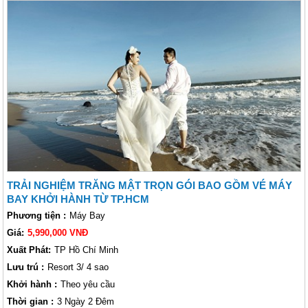
quý khách chương trình nghỉ dưỡng tại Phú Quốc 3 ngày 2 đêm khởi
hành từ Hà Nội với mức giá ưu đãi vô cùng hấp dẫn. Đến với đảo Ngọc
Phú Quốc, quý khách sẽ có một tuần trăng mật thật đáng nhớ để lưu giữ
những phút giây ngọt ngào bên nhau. Hãy để Vietsense Travel đồng hành
cùng bạn trong chuyến đi này. Chắc chắn bạn sẽ có chuyến đi vui vẻ và
đáng nhớ đấy !
TRẢI NGHIỆM TRĂNG MẬT TRỌN GÓI BAO GỒM VÉ MÁY
BAY KHỞI HÀNH TỪ TP.HCM
Phương tiện :
Máy Bay
Giá:
5,990,000 VNĐ
Xuất Phát:
TP Hồ Chí Minh
Lưu trú :
Resort 3/ 4 sao
Khởi hành :
Theo yêu cầu
Thời gian :
3 Ngày 2 Đêm