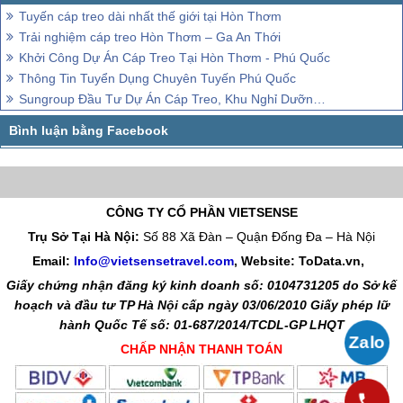
Tuyến cáp treo dài nhất thế giới tại Hòn Thơm
Trải nghiệm cáp treo Hòn Thơm – Ga An Thới
Khởi Công Dự Án Cáp Treo Tại Hòn Thơm - Phú Quốc
Thông Tin Tuyển Dụng Chuyên Tuyến Phú Quốc
Sungroup Đầu Tư Dự Án Cáp Treo, Khu Nghỉ Dưỡng Tại Phú Quốc
CÔNG TY CỔ PHẦN VIETSENSE
Trụ Sở Tại Hà Nội:
Số 88 Xã Đàn – Quận Đống Đa – Hà Nội
Email:
Info@vietsensetravel.com
, Website: ToData.vn,
Giấy chứng nhận đăng ký kinh doanh số: 0104731205 do Sở kế
hoạch và đầu tư TP Hà Nội cấp ngày 03/06/2010 Giấy phép lữ
hành Quốc Tế số: 01-687/2014/TCDL-GP LHQT
CHẤP NHẬN THANH TOÁN