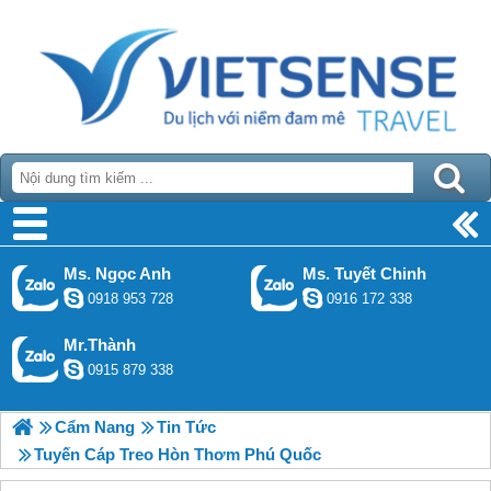
Ms. Ngọc Anh
Ms. Tuyết Chinh
0918 953 728
0916 172 338
Mr.Thành
0915 879 338
Cẩm Nang
Tin Tức
Tuyến Cáp Treo Hòn Thơm Phú Quốc