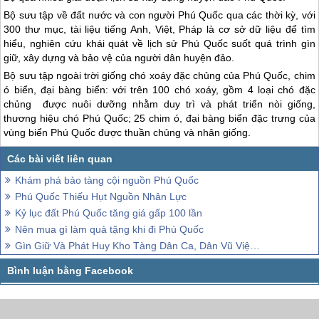
Bộ sưu tập về đất nước và con người
Phú Quốc
qua các thời kỳ, với
300 thư mục, tài liệu tiếng Anh, Việt, Pháp là cơ sở dữ liệu để tìm
hiểu, nghiên cứu khái quát về lịch sử
Phú Quốc
suốt quá trình gìn
giữ, xây dựng và bảo vệ của người dân huyện đảo.
Bộ sưu tập ngoài trời giống chó xoáy đặc chủng của
Phú Quốc
, chim
ó biển, đại bàng biển: với trên 100 chó xoáy, gồm 4 loại chó đặc
chủng được nuôi dưỡng nhằm duy trì và phát triển nòi giống,
thương hiệu chó
Phú Quốc
; 25 chim ó, đại bàng biển đặc trưng của
vùng biển
Phú Quốc
được thuần chủng và nhân giống.
Khám phá bảo tàng cội nguồn Phú Quốc
Phú Quốc Thiếu Hụt Nguồn Nhân Lực
Kỷ lục đất Phú Quốc tăng giá gấp 100 lần
Nên mua gì làm quà tặng khi đi Phú Quốc
Gìn Giữ Và Phát Huy Kho Tàng Dân Ca, Dân Vũ Việt Bắc