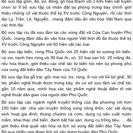
Bộ sưu tập gốm, đá, sứ, đồng, gỗ hóa thạch với 2.645 hiện vật tuyển
chọn từ 9 bộ sưu tập cá nhân đặt tại phòng trưng bày chính giới
thiệu những cổ vật thuộc thế kỷ XV trước Công Nguyên, rồi các thời
đại Lý, Trần, Lê, Nguyễn…mang đậm dấu ấn văn hóa Việt Nam qua
các thời đại.
Bộ sưu tập rìu đá sưu tầm tại các vùng đất xã Cửa Cạn huyện
Phú
Quốc
, mang đậm dấu ấn văn hóa người Việt thời đồ đá thuộc thế kỷ
XV trước Công Nguyên với 50 hiện vật các loại.
Bộ sưu tập biển, rừng
Phú Quốc
với 20 hiện vật từ xương bò biển,
cá voi, nanh heo rừng và 90 loại ốc, sò, 10 loại san hô, 20 mãng đá,
rêu hóa thạch, giới thiệu các chế tác từ biển nói nên sự phong phú
của vung đất biển đảo Tây Nam của Tổ Quốc.
Bộ sưu tập lũa gỗ trai, gốc mai núi, tre, ráng, ổi núi với 64 bộ ghế, 30
tác phẩm nghệ thuật được trưng bày, do cơ sở sưu tầm và chế tác
gần 10 năm qua, minh họa các tác phẩm nghệ thuật điểm tô nét
nghệ thuật dân gian của người dân
Phú Quốc
.
Bộ sưu tập các ngành nghề truyền thống của địa phương với hơn
100 hiện vật: nhà sàn truyền thống vùng nông thôn, các vật dụng
sinh hoạt gia đình, thùng chườm cá cơm, dụng cụ sản xuất nước
mắm, khai thác chế biến, đánh bắt hải sản, dụng cụ trồng tiêu, … đã
giới thiệu khái quát văn hóa và lịch sử vùng đất biển đảo Tây Nam
Bộ qua nhiều giai đoạn lịch sử xây dựng huyện đảo
Phú Quốc
.