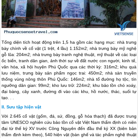
Tổng diện tích hoạt động trên 1,5 ha gồm các hạng mục: nhà trưng
bày chính về cổ vật (1 trệt, 4 lầu) 1.152m2; nhà trưng bày mỹ nghệ
gỗ lũa: 204m2; nhà trưng bày tranh nghệ thuật, mỹ thuật về các loại
ốc biển, tranh dân gian, ảnh thời sự về đất nước con người, kinh tế,
văn hóa, xã hội huyện
Phú Quốc
qua các thời kỳ: 316m2; khu quà
lưu niệm, trưng bày sản phẩm ngọc trai: 450m2; nhà sàn truyền
thống vùng nông thôn
Phú Quốc
: 146m2; nhà tổ đường họ tộc, tín
ngưỡng dân gian: 99m2; kho lưu trữ: 224m2; khu bảo tồn chó xoáy,
đại bàng, cây xanh, đường đi vào các khu, hồ nước, thác, suối tự
tạo. . .
Sưu tập hiện vật
Với 2.645 cổ vật (gốm, đá, sứ, đồng, gỗ hóa thạch) đã được trung
tâm UNESCO nghiên cứu bảo tồn cổ vật Việt Nam thẩm định có niên
đại từ thế kỷ XV trước Công Nguyên đến đầu thế kỷ XX (biên bản
thẩm định kèm theo), 540 hiện vật (bàn ghế và tác phẩm nghệ thuật