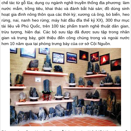
chế tác từ gỗ lũa; dụng cụ ngành nghề truyền thống địa phương: làm
nước mắm, trồng tiêu, khai thác và đánh bắt hải sản; đồ dùng sinh
hoạt gia đình nông thôn qua các thời kỳ; xương cá ông, bò biển, heo
rừng, nai, nanh heo rừng; máy hát đầu đĩa thế kỷ XX), 300 thư mục
tài liệu về
Phú Quốc
, trên 100 tác phẩm tranh nghệ thuật dân gian,
trừu tượng, hiện đại. Các bộ sưu tập đã được sưu tập trong nhân
gian và trưng bày, giới thiệu đến công chúng trong và ngoài nước
hơn 10 năm qua tại phòng trưng bày của cơ sở Cội Nguồn.