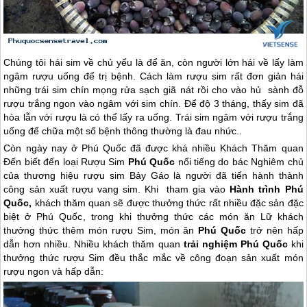
Chúng tôi hái sim về chủ yếu là để ăn, còn người lớn hái về lấy làm
ngâm rượu uống để trị bệnh. Cách làm rượu sim rất đơn giản hái
những trái sim chín mọng rửa sạch giã nát rồi cho vào hủ sành đỗ
rượu trắng ngon vào ngâm với sim chín. Để độ 3 tháng, thấy sim đã
hòa lẫn với rượu là có thể lấy ra uống. Trái sim ngâm với rượu trắng
uống để chữa một số bệnh thông thường là đau nhức..
Còn ngày nay ở
Phú Quốc
đã được khá nhiều Khách Thăm quan
Đến biết đến loại Rượu Sim
Phú Quốc
nổi tiếng do bác Nghiêm chủ
của thương hiệu rượu sim Bảy Gáo là người đã tiến hành thành
công sản xuất rượu vang sim. Khi tham gia vào
Hành trình
Phú
Quốc
,
khách thăm quan sẽ được thưởng thức rất nhiều đặc sản đặc
biệt ở
Phú Quốc
, trong khi thưởng thức các món ăn Lữ khách
thưởng thức thêm món rượu Sim, món ăn
Phú Quốc
trở nên hấp
dẫn hơn nhiều. Nhiều khách thăm quan
trải nghiệm
Phú Quốc
khi
thưởng thức rượu Sim đều thắc mắc về công đoạn sản xuất món
rượu ngon và hấp dẫn: