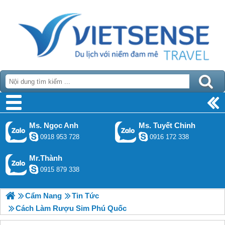
Ms. Ngọc Anh
Ms. Tuyết Chinh
0918 953 728
0916 172 338
Mr.Thành
0915 879 338
Cẩm Nang
Tin Tức
Cách Làm Rượu Sim Phú Quốc