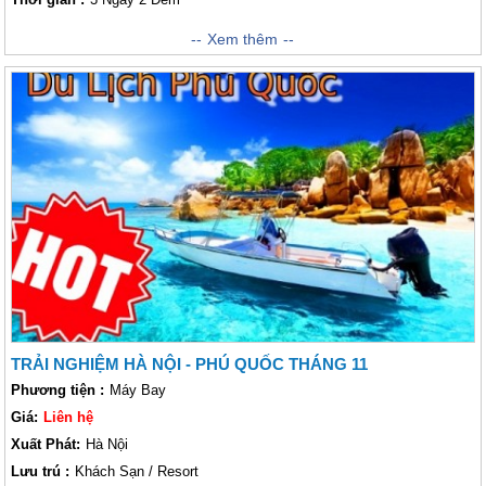
Vietsense Travel giới thiệu đến quý khách hành trình tham quan
Xem thêm
Phú
Quốc 3 ngày 2 Đêm Tháng 7 Khởi hành từ Hồ Chí Minh
với mức giá
ưu đãi vô cùng hấp dẫn. Cùng với những hoạt động đặc sắc và phong
phú quý vị sẽ được tận hưởng trọn vẹn những giây phút thoải mái nhất
từ thiên nhiên và con người. Bên cạnh đó quý khách cũng được sống lại
những ngày tháng khốc liệt nhất của cha ông chúng ta tại
Di tích Lịch
sử Nhà Lao Cây Dừa.
Hãy để Vietsense Travel đồng hành cùng bạn
trong chuyến đi này. Chắc chắn bạn sẽ có chuyến đi vui vẻ và đáng nhớ
đấy !
TRẢI NGHIỆM HÀ NỘI - PHÚ QUỐC THÁNG 11
Phương tiện :
Máy Bay
Giá:
Liên hệ
Xuất Phát:
Hà Nội
Lưu trú :
Khách Sạn / Resort