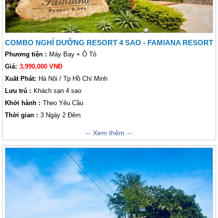
COMBO NGHỈ DƯỠNG RESORT 4 SAO - FAMIANA RESORT
Phương tiện :
Máy Bay + Ô Tô
Giá:
3,990,000 VNĐ
Xuất Phát:
Hà Nội / Tp Hồ Chí Minh
Lưu trú :
Khách sạn 4 sao
Khởi hành :
Theo Yêu Cầu
Thời gian :
3 Ngày 2 Đêm
Nằm trải dọc theo Bãi Trường, một trong những bãi biển dài nhất đảo,
Xem thêm
khu nghỉ dưỡng
Famiana Resort & Spa
rộng hơn 4 hecta có bãi biển
riêng tuyệt đẹp với bãi cát vàng mịn dài thoai thoải bên hàng dừa xanh
rợp bóng và làn nước trong xanh vô cùng nên thơ. Nơi đây còn nổi tiếng
là bãi biển duy nhất tại Việt Nam có thể ngắm mặt trời lặn với hoàng hôn
buông xuống trên biển đẹp như một bức tranh.