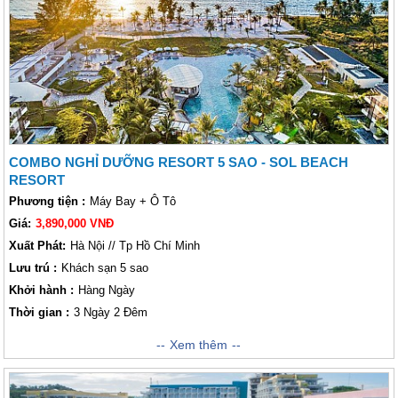
nghiệm cuộc sống địa phương với việc trồng ớt, làm nước mắm và câu
cá với người dân địa phương. Nhà tù Phú Quốc và Vườn quốc gia Phú
Quốc sẽ giúp bạn hiểu thêm về Lịch sử và Thiên nhiên Phú Quốc. Hãy
đến Phú Quốc với lịch trình 3 ngày 2 đêm để có một chuyến đi đáng nhớ
nhé!
COMBO NGHỈ DƯỠNG RESORT 5 SAO - SOL BEACH
RESORT
Phương tiện :
Máy Bay + Ô Tô
Giá:
3,890,000 VNĐ
Xuất Phát:
Hà Nội // Tp Hồ Chí Minh
Lưu trú :
Khách sạn 5 sao
Khởi hành :
Hàng Ngày
Thời gian :
3 Ngày 2 Đêm
Xem thêm
Tọa lạc ngay trên
bãi Trường
duyên dáng và nép mình trong
khuôn viên vườn nhiệt đới xinh đẹp với lối đi thẳng ra bãi biển thơ
mộng nhất hòn đảo. Một khu nghỉ dưỡng với phong cách thoải mái,