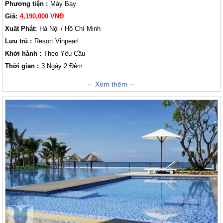
Phương tiện :
Máy Bay
Giá:
4,190,000 VNĐ
Xuất Phát:
Hà Nội / Hồ Chí Minh
Lưu trú :
Resort Vinpearl
Khởi hành :
Theo Yêu Cầu
Thời gian :
3 Ngày 2 Đêm
Nghỉ Dưỡng tại Vinpearl Resort
Xem thêm
. Khu nghỉ dưỡng được xây dựng trên
diện tích hơn 300ha tại bãi Dài. Được may mắn là lọt vào top 10 những
bãi biển còn nguyên sự hoang sơ của thế giới. Vinpearl là khách sạn 5
sao đầu tiên và lớn nhất trên đảo Ngọc, bao gồm 750 phòng có thể đón
tối đa 2.000 lượt khách; khu biệt thự sang trọng; sân golf 27 lỗ thiết kế
theo mô hình biển – đảo nổi tiếng trên thế giới...