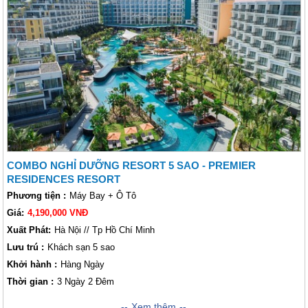
tự nhiên sẽ đem đến cho bạn một kỳ nghỉ thực sự tươi mới.
COMBO NGHỈ DƯỠNG RESORT 5 SAO - PREMIER
RESIDENCES RESORT
Phương tiện :
Máy Bay + Ô Tô
Giá:
4,190,000 VNĐ
Xuất Phát:
Hà Nội // Tp Hồ Chí Minh
Lưu trú :
Khách sạn 5 sao
Khởi hành :
Hàng Ngày
Thời gian :
3 Ngày 2 Đêm
Hòa vào cảnh sắc thiên nhiên là dịch vụ đẳng cấp 5 sao của
Xem thêm
Premier