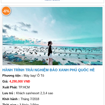
Residences Emerald Bay
. Từ sảnh chào ngập nắng đến những nụ cười
thân thiện hiếu khách của nhân viên khu nghỉ dưỡng, tất cả được chuẩn
-6%
bị chu đáo cho sự thư giãn của quý khách. Thỏa sức lựa chọn một trong
nhiều loại phòng của chúng tôi với ban công hướng ra biển, bếp tiện nghi
và bể bơi riêng.
HÀNH TRÌNH TRẢI NGHIỆM ĐẢO XANH PHÚ QUỐC HÈ
Phương tiện :
Máy bay/ Ô Tô
Giá:
4,290,000 VNĐ
Xuất Phát:
TP.HCM
Lưu trú :
Khách sạn/resort 2,3,4 sao
Khởi hành :
Tháng 7/2018
Thời gian :
3 Ngày 2 Đêm