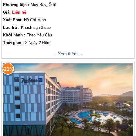
Phương tiện :
Máy Bay, Ô tô
Giá:
Liên hệ
Xuất Phát:
Hồ Chí Minh
Lưu trú :
Khách sạn 3 sao
Khởi hành :
Theo Yêu Cầu
Thời gian :
3 Ngày 2 Đêm
Thường được người Việt Nam gọi với cái tên 'đảo Ngọc', đảo này là một
Xem thêm
trong những hòn đảo đẹp nhất Việt Nam . không hổ danh là nơi lý tưởng
nhất để bạn thoát khỏi cuộc sống nhộn nhịp của thành phố. Không nơi
-21%
nào khác ngoài nơi đây bạn có thể tìm thấy sự kết hợp hoàn hảo giữa
hiện đại và yên bình. Vietsense Travel sẽ đồng hành cùng các bạn
đến với lộ trình 3 ngày 2 đêm từ thành phố Hồ Chí Minh sẽ đưa quý
khách đến với một vùng biển đảo đẹp và ấn tượng nổi tiếng bậc nhất
Việt Nam. Đến với nơi đây, Lữ khách sẽ được nghỉ dưỡng tại những bãi
biển trong xanh cát trắng nắng vàng tuyệt đẹp, được thưởng thức thủy
hải sản tươi ngon với giá cả phải chăng và hơn hết, hàng loạt những trải
nghiệm thú vị như lặn biển ngắm san hô hay ra khơi câu mực cùng ngư
dân sẽ để lại những ấn tượng khó phai trong tâm trí của khách thăm
quan.