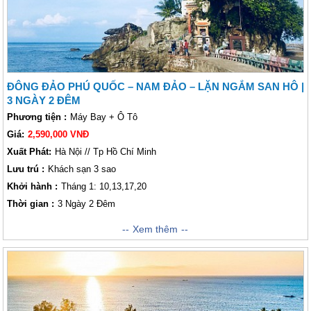
ĐÔNG ĐẢO PHÚ QUỐC – NAM ĐẢO – LẶN NGẮM SAN HÔ |
3 NGÀY 2 ĐÊM
Phương tiện :
Máy Bay + Ô Tô
Giá:
2,590,000 VNĐ
Xuất Phát:
Hà Nội // Tp Hồ Chí Minh
Lưu trú :
Khách sạn 3 sao
Khởi hành :
Tháng 1: 10,13,17,20
Thời gian :
3 Ngày 2 Đêm
Được mệnh danh là Đảo Ngọc của Việt Nam, Phú Quốc là điểm đến ấn
Xem thêm
tượng cho những ai yêu thích kỳ nghỉ biển và thiên nhiên hoang sơ.
Dành những ngày nghỉ tại Phú Quốc sẽ giúp bạn hoàn toàn thư giãn. Bạn
có thể tận hưởng không khí trong lành và tắm nắng trên bãi biển cát
trắng rất đẹp, tắm biển trong xanh và tham gia một loạt các hoạt động thể
thao. Đến thăm Phú Quốc, bạn cũng sẽ có cơ hội tuyệt vời để trải