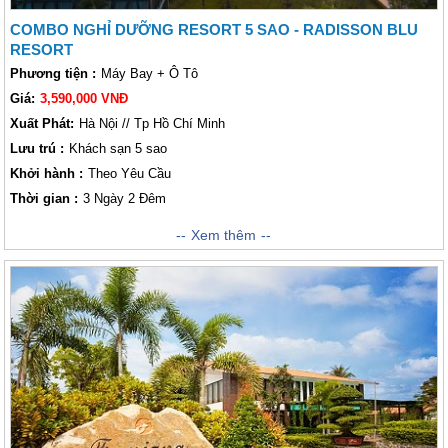
COMBO NGHỈ DƯỠNG RESORT 5 SAO - RADISSON BLU
RESORT
Phương tiện :
Máy Bay + Ô Tô
Giá:
3,590,000 VNĐ
Xuất Phát:
Hà Nội // Tp Hồ Chí Minh
Lưu trú :
Khách sạn 5 sao
Khởi hành :
Theo Yêu Cầu
Thời gian :
3 Ngày 2 Đêm
Radisson Blu Resort
có khu vực bãi biển riêng, sòng bạc và trung tâm
Xem thêm
lặn. Công viên nước, khu thiên nhiên hoang dã và sân golf cách resort
chưa đến 5 phút. Bao quanh resort là khu vườn nhiệt đới cũng như sân
hiên