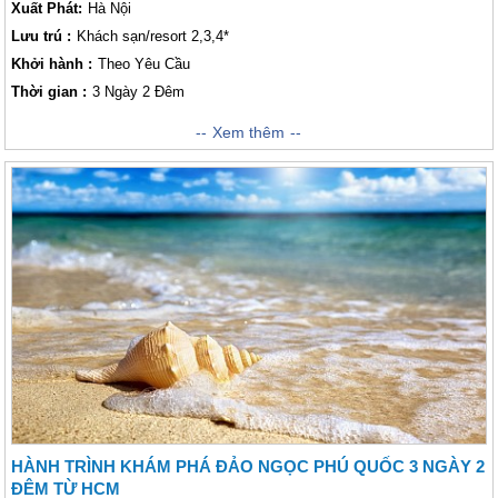
Xuất Phát:
Hà Nội
Lưu trú :
Khách sạn/resort 2,3,4*
Khởi hành :
Theo Yêu Cầu
Thời gian :
3 Ngày 2 Đêm
Là hòn đảo lớn nhất của Việt Nam, nằm trong vịnh Thái Lan. Hòn đảo này
Xem thêm
được mệnh danh là hòn đá quý của Lữ Hành Việt Nam bởi đại dương
xanh bất tận, vườn quốc gia rộng lớn và cảnh hoàng hôn tuyệt đẹp. Nơi
đây có 2 mùa rõ rệt: Mùa khô từ tháng 11 đến tháng 4 năm sau, mùa
mưa từ tháng 5 đến tháng 10, tuy nhiên nhiệt độ trung bình trên đảo là 28
độ C nên bạn có thể đi vào bất cứ mùa nào trong năm mà không cần phải
lo lắng về thời tiết. Hãy cùng Vietsense khám phá 3 ngày 2 đêm, chắc
chắn bạn sẽ có một chuyến đi vô cùng lý thú!
HÀNH TRÌNH KHÁM PHÁ ĐẢO NGỌC PHÚ QUỐC 3 NGÀY 2
ĐÊM TỪ HCM