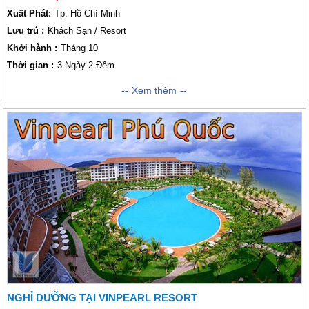
Xuất Phát:
Tp. Hồ Chí Minh
Lưu trú :
Khách Sạn / Resort
Khởi hành :
Tháng 10
Thời gian :
3 Ngày 2 Đêm
Đảo ngọc Phú Quốc - hiện thân của biển xanh, cát trắng, nắng vàng rực
Xem thêm
rỡ với nhiều danh thắng cảnh thiên nhiên xinh đẹp đủ để vẫy gọi khách
thăm quan về đây tham quan và thưởng ngoạn. Đến đây, không chỉ được
say lòng trong tiếng gió, tiếng rì rào của sóng biển mà bạn sẽ được thả
mình trong sự bình yên, dịu dàng của Phú Quốc khi ngắm nhìn hoàng
hôn xinh đẹp trên bờ biển. Phú Quốc đẹp và bình yên lắm, hãy đến và
nghỉ dưỡng tại Phú Quốc thân yêu thôi nào.
NGHỈ DƯỠNG TẠI VINPEARL RESORT