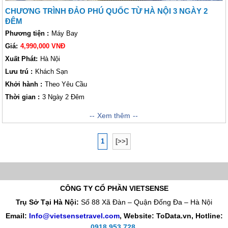
CHƯƠNG TRÌNH ĐẢO PHÚ QUỐC TỪ HÀ NỘI 3 NGÀY 2
ĐÊM
Phương tiện :
Máy Bay
Giá:
4,990,000 VNĐ
Xuất Phát:
Hà Nội
Lưu trú :
Khách Sạn
Khởi hành :
Theo Yêu Cầu
Thời gian :
3 Ngày 2 Đêm
Hành trình khám phá Đảo Ngọc Phú Quốc xuất phát từ Thủ đô Hà Nội
Xem thêm
kéo dài 3 Ngày 2 Đêm sẽ đưa quý khách đến với những điều độc đáo và
thú vị nhất. Đến với hành trình này, quý khách đến với hòn đảo nơi được
1
[>>]
mệnh danh là đảo ngọc với bốn bề là biển trong xanh, cát trắng và nắng
càng. Phủ kín đảo là màu xanh của rừng nguyên sinh, cùng với những
bãi tắm hoang sơ và thiên nhiên vô cùng hùng vỹ, hòa mình vào sự bình
yên của ngư dân trên đảo sẽ mang lại những trải nghiệm lắng đọng trong
lòng mỗi Lữ khách đến với nơi đây. Kính mời quý khách tham khảo lịch
CÔNG TY CỔ PHẦN VIETSENSE
trình khám phá Đảo ngọc Phú Quốc dưới đây của chúng tôi!
Trụ Sở Tại Hà Nội:
Số 88 Xã Đàn – Quận Đống Đa – Hà Nội
Email:
Info@vietsensetravel.com
, Website: ToData.vn,
Hotline:
0918 953 728