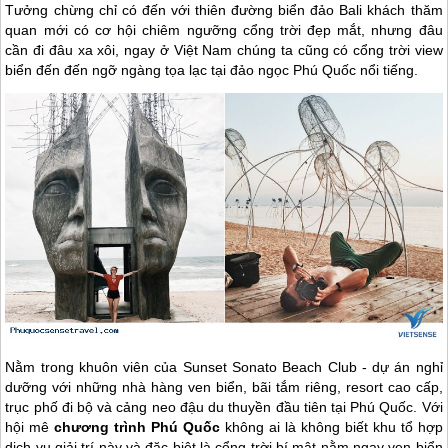
Tưởng chừng chỉ có đến với thiên đường biển đảo Bali khách thăm
quan mới có cơ hội chiêm ngưỡng cổng trời đẹp mắt, nhưng đâu
cần đi đâu xa xôi, ngay ở Việt Nam chúng ta cũng có cổng trời view
biển đến đến ngỡ ngàng tọa lạc tại đảo ngọc Phú Quốc nổi tiếng.
Nằm trong khuôn viên của Sunset Sonato Beach Club - dự án nghỉ
dưỡng với những nhà hàng ven biển, bãi tắm riêng, resort cao cấp,
trục phố đi bộ và cảng neo đậu du thuyền đầu tiên tại
Phú Quốc
. Với
hội mê
chương trình
Phú Quốc
không ai là không biết khu tổ hợp
dịch vụ giải trí này và đặc biệt là cổng trời bí mật nằm ngay ven biển