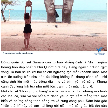
Đừng quên Sunset Sanaro còn tự hào khẳng định là "điểm ngắm
hoàng hôn đẹp nhất ở
Phú Quốc
" nữa đấy. Hàng ngày cứ đúng "giờ
vàng" là bạn sẽ có cơ hội chiêm ngưỡng tận mắt khoảnh khắc Mặt
trời lặn xuống biển như hòn lửa hồng khổng lồ, khung cảnh bầu trời
cũng ánh lên một màu trông dịu nhẹ và bình yên vô cùng. Khung
cảnh đẹp lung linh tựa như một bức tranh thủy mặc tráng lệ.
Một chi tiết "không đụng hàng" với bất kỳ nơi đâu bởi những mô hình
các loài cá, sứa và voi hết sức đáng yêu được cắm thẳng trên mặt
biển và những công trình bằng tre vô cùng công phu. Đảm bảo góc
"thần thánh" này sẽ làm hài lòng nỗi niềm mê sống ảo bất tận của