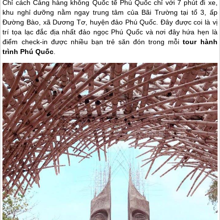
Chỉ cách Cảng hàng không Quốc tế
Phú Quốc
chỉ với 7 phút đi xe,
khu nghỉ dưỡng nằm ngay trung tâm của Bãi Trường tại tổ 3, ấp
Đường Bào, xã Dương Tơ, huyện đảo
Phú Quốc
. Đây được coi là vị
trí tọa lạc đắc địa nhất đảo ngọc
Phú Quốc
và nơi đây hứa hẹn là
điểm check-in được nhiều bạn trẻ săn đón trong mỗi
tour hành
trình
Phú Quốc
.