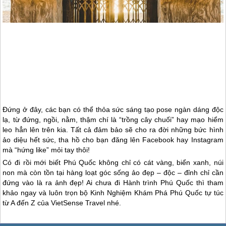
Đứng ở đây, các bạn có thể thỏa sức sáng tạo pose ngàn dáng độc
lạ, từ đứng, ngồi, nằm, thậm chí là “trồng cây chuối” hay mạo hiểm
leo hẳn lên trên kia. Tất cả đảm bảo sẽ cho ra đời những bức hình
ảo diệu hết sức, tha hồ cho bạn đăng lên Facebook hay Instagram
mà “hứng like” mỏi tay thôi!
Có đi rồi mới biết
Phú Quốc
không chỉ có cát vàng, biển xanh, núi
non mà còn tồn tại hàng loạt góc sống ảo đẹp – độc – đỉnh chỉ cần
đứng vào là ra ảnh đẹp! Ai chưa đi Hành trình
Phú Quốc
thì tham
khảo ngay và luôn trọn bộ Kinh Nghiệm Khám Phá
Phú Quốc
tự túc
từ A đến Z của VietSense Travel nhé.