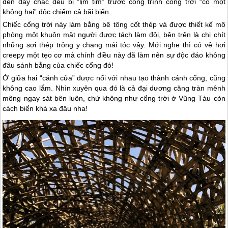
đến đây chắc đều bị “lịm tim” trước công trình cổng trời “có một
không hai” độc chiếm cả bãi biển.
Chiếc cổng trời này làm bằng bê tông cốt thép và được thiết kế mô
phỏng một khuôn mặt người được tách làm đôi, bên trên là chi chít
những sợi thép trông y chang mái tóc vậy. Mới nghe thì có vẻ hơi
creepy một tẹo cơ mà chính điều này đã làm nên sự độc đáo không
đâu sánh bằng của chiếc cổng đó!
Ở giữa hai “cánh cửa” được nối với nhau tạo thành cánh cổng, cũng
không cao lắm. Nhìn xuyên qua đó là cả đại dương căng tràn mênh
mông ngay sát bên luôn, chứ không như cổng trời ở Vũng Tàu còn
cách biển khá xa đâu nha!