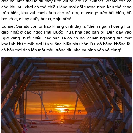
dọc bãi biển thôi là đủ thấy tươi vui rồi đó! Tại Sunset Sonato còn có
các khu vui chơi có thể chiều lòng mọi đối tượng như: khu thể thao
trên biển, khu vui chơi dành cho trẻ em, massage trên bãi biển, hồ
bơi vô cực hay quầy bar cực xịn nữa!
Sunset Sanato còn tự hào khẳng định đây là “điểm ngắm hoàng hôn
đẹp nhất ở đảo ngọc
Phú Quốc
” nữa nha các bạn ơi! Đến đây vào
“giờ vàng” buổi chiều các bạn sẽ có cơ hội chiêm ngưỡng tận mắt
khoảnh khắc mặt trời lặn xuống biển như hòn lửa đỏ hồng khổng lồ,
cả bầu trời ánh lên một màu trông dịu nhẹ và bình yên vô cùng!