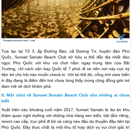
Tọa lạc tại Tổ 3, ấp Đường Bào, xã Dương Tơ, huyện đảo
Phú
Quốc
, Sunset Sanato Beach Club sở hữu vị thế đắc địa nhất đảo
ngọc
Phú Quốc
với khu vui chơi nằm ngay trung tâm của Bãi
Trường, chỉ cách sân bay Quốc tế 7 phút đi xe nên nơi này cực kỳ
tiện lợi cho hội nào muốn check-in. Với lợi thế đó, cổng trời view biển
ở đây đang là điểm đến hot chưa từng thấy trong cộng đồng giới trẻ
đam mê xê dịch khám phá.
Một chút về Sunset Sonato Beach Club cho những ai chưa
biết
Xuất hiện vào khoảng cuối năm 2017, Sunset Sanato là dự án khu
thăm quan nghỉ dưỡng với những nhà hàng ven biển, bãi tắm riêng,
resort cao cấp, trục phố đi bộ và cảng neo đậu du thuyền đầu tiên tại
Phú Quốc
. Đây thực chất là một khu tổ hợp dịch vụ vui chơi giải trí