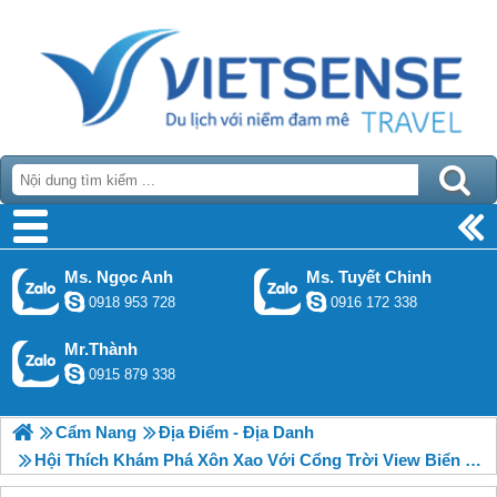
Ms. Ngọc Anh
Ms. Tuyết Chinh
0918 953 728
0916 172 338
Mr.Thành
0915 879 338
Cẩm Nang
Địa Điểm - Địa Danh
Hội Thích Khám Phá Xôn Xao Với Cổng Trời View Biển Cực Hot Ở Phú Quốc