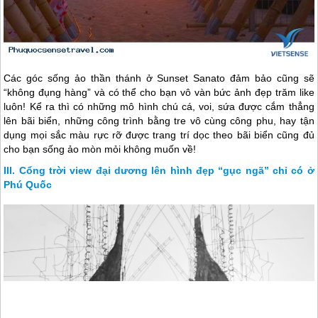
Các góc sống ảo thần thánh ở Sunset Sanato đảm bảo cũng sẽ
“không đụng hàng” và có thể cho bạn vô vàn bức ảnh đẹp trăm like
luôn! Kể ra thì có những mô hình chú cá, voi, sứa được cắm thẳng
lên bãi biển, những công trình bằng tre vô cùng công phu, hay tận
dụng mọi sắc màu rực rỡ được trang trí dọc theo bãi biển cũng đủ
cho bạn sống ảo mòn mỏi không muốn về!
Cổng trời view đại dương lên hình đẹp “gục ngã” chỉ có ở
Phú Quốc