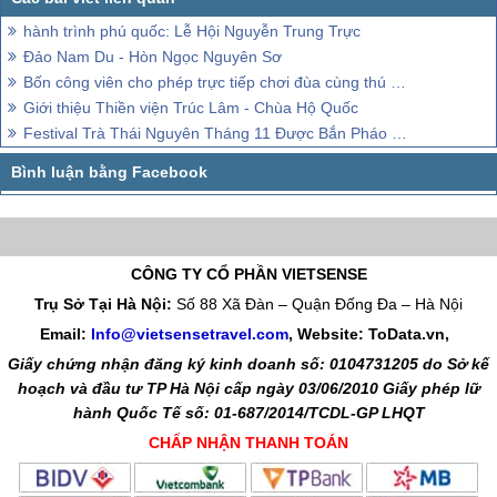
hành trình phú quốc: Lễ Hội Nguyễn Trung Trực
Đảo Nam Du - Hòn Ngọc Nguyên Sơ
Bốn công viên cho phép trực tiếp chơi đùa cùng thú dữ
Giới thiệu Thiền viện Trúc Lâm - Chùa Hộ Quốc
Festival Trà Thái Nguyên Tháng 11 Được Bắn Pháo Hoa Tầm Thấp
CÔNG TY CỔ PHẦN VIETSENSE
Trụ Sở Tại Hà Nội:
Số 88 Xã Đàn – Quận Đống Đa – Hà Nội
Email:
Info@vietsensetravel.com
, Website: ToData.vn,
Giấy chứng nhận đăng ký kinh doanh số: 0104731205 do Sở kế
hoạch và đầu tư TP Hà Nội cấp ngày 03/06/2010 Giấy phép lữ
hành Quốc Tế số: 01-687/2014/TCDL-GP LHQT
CHẤP NHẬN THANH TOÁN