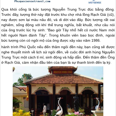
Qua khỏi cổng là bức tượng Nguyễn Trung Trực đúc bằng đồng.
Trước đây, tượng thờ này đặt trước khu chợ nhà lồng Rạch Giá (cũ),
nay được sơn lại màu nâu đỏ, và di dời vào đây. Bức tượng rất oai
nghiêm, sống động với khí thế trung nghĩa, bất khuất, như câu nói
của ông trước lúc hy sinh: “Bao giờ Tây nhổ hết cỏ nước Nam mới
hết người Nam đánh Tây”. Trong khuôn viên bao bọc đình, ngoài
bức tượng còn có ngôi mộ của ông được xây vào năm 1986.
hành trình
Phú Quốc
nếu đến thăm ngôi đền này, bạn cũng sẽ được
nghe thuyết minh về lịch sử ngôi đền, về cuộc đời anh hùng Nguyễn
Trung Trực một cách tỉ mỉ, sinh động và hấp dẫn. Đến thăm đền Ông
ở Rạch Giá, cảm nhận đầu tiên của bạn là sự thanh bình đến lạ kỳ.