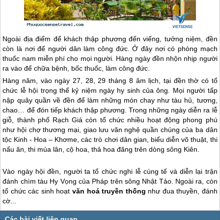
Ngoài địa điểm để khách thập phương đến viếng, tưởng niệm, đền
còn là nơi để người dân làm công đức. Ở đây nơi có phòng mạch
thuốc nam miễn phí cho mọi người. Hàng ngày đền nhộn nhịp người
ra vào để chữa bệnh, bốc thuốc, làm công đức.
Hàng năm, vào ngày 27, 28, 29 tháng 8 âm lịch, tại đền thờ có tổ
chức lễ hội trọng thể kỷ niệm ngày hy sinh của ông. Mọi người tấp
nập quây quần về đền để làm những món chay như tàu hủ, tương,
chao… để đón tiếp khách thập phương. Trong những ngày diễn ra lễ
giỗ, thành phố Rạch Giá còn tổ chức nhiều hoạt động phong phú
như hội chợ thương mại, giao lưu văn nghệ quần chúng của ba dân
tộc Kinh - Hoa – Khơme, các trò chơi dân gian, biểu diễn võ thuật, thi
nấu ăn, thi múa lân, cộ hoa, thả hoa đăng trên dòng sông Kiên.
Vào ngày hội đền, người ta tổ chức nghi lễ cúng tế và diễn lại trận
đánh chìm tàu Hy Vọng của Pháp trên sông Nhật Tảo. Ngoài ra, còn
tổ chức các sinh hoạt
văn hoá truyền thống
như đua thuyền, đánh
cờ...