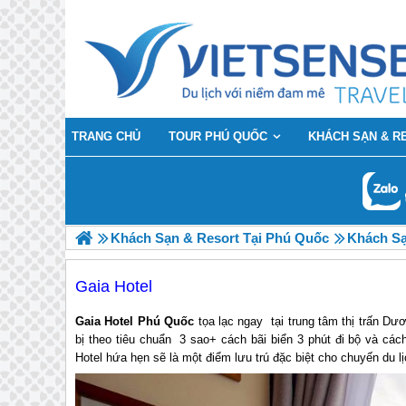
TRANG CHỦ
TOUR PHÚ QUỐC
KHÁCH SẠN & R
Khách Sạn & Resort Tại Phú Quốc
Khách Sạ
Gaia Hotel
Gaia Hotel Phú Quốc
tọa lạc ngay tại trung tâm thị trấn D
bị theo tiêu chuẩn 3 sao+ cách bãi biển 3 phút đi bộ và c
Hotel hứa hẹn sẽ là một điểm lưu trú đặc biệt cho chuyến du 