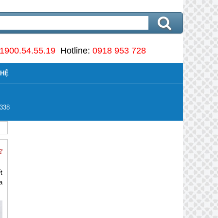
1900.54.55.19
Hotline:
0918 953 728
 HỆ
338
t
a