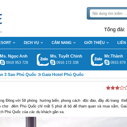
Tổng đài:
ESORT
DỊCH VỤ
CẨM NANG
GIỚI THIỆU
LIÊN
Ms. Ngọc Anh
Ms. Tuyết Chinh
Mr.Thành
0918 953 728
0916 172 338
0915 879 
n 3 Sao Phú Quốc
Gaia Hotel Phú Quốc
ương Đông với 59 phòng hướng biển, phong cách độc đáo, đầy đủ trang thiế
ách chợ đêm Phú Quốc chỉ mất 5 phút đi bộ để tham quan và mua sắm, Gai
lịch Phú Quốc của các du khách gần xa.