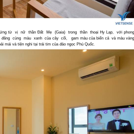
 hứng từ vị nữ thần Đất Mẹ (Gaia) trong thần thoại Hy Lạp, với phon
áng đãng cùng màu xanh của cây cối, gam màu của biển cả và màu vàn
i mái và tiện nghi tại trái tim của đảo ngọc Phú Quốc.