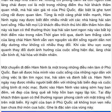
làng chài được coi là một trong những điểm thu hút khách thăm
quan nhất, mà hải sản giá rẻ của
Phú Quốc
, đặc biệt là ghẹ tươi
cũng rất được quan tâm. Từng là một cảng phát triển mạnh, Hàm
Ninh ngày nay được biết đến nhiều nhất với các nhà hàng hải sản
tươi sống. Hầu hết mọi Lữ khách đều thích thú khi đến thăm hòn đảo
này và bạn có thể thưởng thức loại hải sản tươi ngon này vào bất kỳ
thời điểm nào trong năm.Thời gian trôi qua, danh lam thắng cảnh
của làng chài Hàm Ninh vẫn vẹn nguyên và đời sống người dân nơi
đây dường như không có nhiều thay đổi. Khi các khu vực xung
quanh thay đổi dưới ảnh hưởng của cuộc sống hiện đại, làng chài
vẫn bình dị, hài hòa với thiên nhiên.
Một chuyến đi đến Hàm Ninh là một trong những điều nên làm ở
Phú
Quốc
. Bạn sẽ được hòa mình vào cuộc sống của những ngư dân với
công việc là lặn tìm ngọc trai, hải sâm và đánh bắt cá. Hàm Ninh
ngày nay được nhiều người biết đến với những bãi biển đẹp và cuộc
sống bình dị mộc mạc. Bước vào Hàm Ninh vào sáng sớm hay ban
đêm, vẻ đẹp của làng quê sẽ hớp hồn bạn ngay lập tức. Tại đây
khách thăm quan có thể thưởng ngoạn phong cảnh với mặt trăng nổi
trên mặt biển. Kỳ nghỉ của bạn ở
Phú Quốc
sẽ không trọn vẹn nếu
bạn chưa thử món cua luộc. Ghẹ là đặc sản của vùng này.