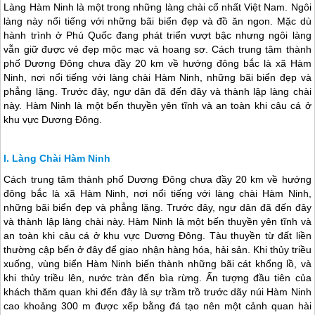
Làng Hàm Ninh là một trong những làng chài cổ nhất Việt Nam. Ngôi
làng này nổi tiếng với những bãi biển đẹp và đồ ăn ngon. Mặc dù
hành trình ở Phú Quốc đang phát triển vượt bậc nhưng ngôi làng
vẫn giữ được vẻ đẹp mộc mạc và hoang sơ. Cách trung tâm thành
phố Dương Đông chưa đầy 20 km về hướng đông bắc là xã Hàm
Ninh, nơi nổi tiếng với làng chài Hàm Ninh, những bãi biển đẹp và
phẳng lặng. Trước đây, ngư dân đã đến đây và thành lập làng chài
này. Hàm Ninh là một bến thuyền yên tĩnh và an toàn khi câu cá ở
khu vực Dương Đông.
Làng Chài Hàm Ninh
Cách trung tâm thành phố Dương Đông chưa đầy 20 km về hướng
đông bắc là xã Hàm Ninh, nơi nổi tiếng với làng chài Hàm Ninh,
những bãi biển đẹp và phẳng lặng. Trước đây, ngư dân đã đến đây
và thành lập làng chài này. Hàm Ninh là một bến thuyền yên tĩnh và
an toàn khi câu cá ở khu vực Dương Đông. Tàu thuyền từ đất liền
thường cập bến ở đây để giao nhận hàng hóa, hải sản. Khi thủy triều
xuống, vùng biển Hàm Ninh biến thành những bãi cát khổng lồ, và
khi thủy triều lên, nước tràn đến bìa rừng. Ấn tượng đầu tiên của
khách thăm quan khi đến đây là sự trầm trồ trước dãy núi Hàm Ninh
cao khoảng 300 m được xếp bằng đá tạo nên một cảnh quan hài