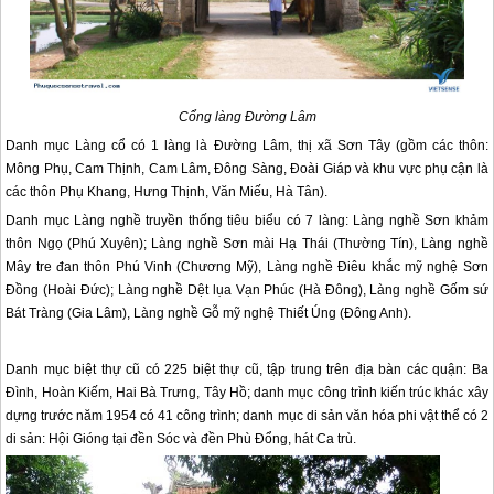
Cổng làng Đường Lâm
Danh mục Làng cổ có 1 làng là Đường Lâm, thị xã Sơn Tây (gồm các thôn:
Mông Phụ, Cam Thịnh, Cam Lâm, Đông Sàng, Đoài Giáp và khu vực phụ cận là
các thôn Phụ Khang, Hưng Thịnh, Văn Miếu, Hà Tân).
Danh mục Làng nghề truyền thống tiêu biểu có 7 làng: Làng nghề Sơn khảm
thôn Ngọ (Phú Xuyên); Làng nghề Sơn mài Hạ Thái (Thường Tín), Làng nghề
Mây tre đan thôn Phú Vinh (Chương Mỹ), Làng nghề Điêu khắc mỹ nghệ Sơn
Đồng (Hoài Đức); Làng nghề Dệt lụa Vạn Phúc (Hà Đông), Làng nghề Gốm sứ
Bát Tràng (Gia Lâm), Làng nghề Gỗ mỹ nghệ Thiết Úng (Đông Anh).
Danh mục biệt thự cũ có 225 biệt thự cũ, tập trung trên địa bàn các quận: Ba
Đình, Hoàn Kiếm, Hai Bà Trưng, Tây Hồ; danh mục công trình kiến trúc khác xây
dựng trước năm 1954 có 41 công trình; danh mục di sản văn hóa phi vật thể có 2
di sản: Hội Gióng tại đền Sóc và đền Phù Đổng, hát Ca trù.