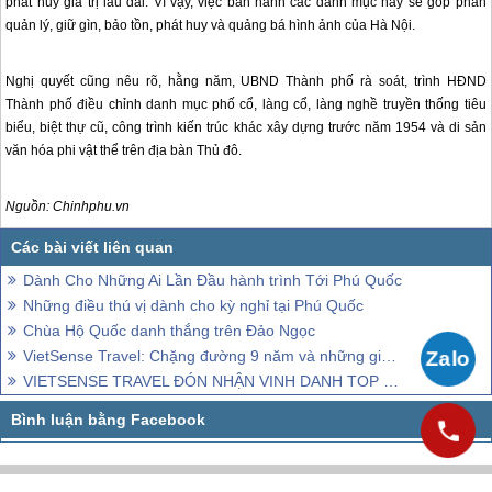
phát huy giá trị lâu dài. Vì vậy, việc ban hành các danh mục này sẽ góp phần
quản lý, giữ gìn, bảo tồn, phát huy và quảng bá hình ảnh của Hà Nội.
Nghị quyết cũng nêu rõ, hằng năm, UBND Thành phố rà soát, trình HĐND
Thành phố điều chỉnh danh mục phố cổ, làng cổ, làng nghề truyền thống tiêu
biểu, biệt thự cũ, công trình kiến trúc khác xây dựng trước năm 1954 và di sản
văn hóa phi vật thể trên địa bàn Thủ đô.
Nguồn: Chinhphu.vn
Dành Cho Những Ai Lần Đầu hành trình Tới Phú Quốc
Những điều thú vị dành cho kỳ nghỉ tại Phú Quốc
Chùa Hộ Quốc danh thắng trên Đảo Ngọc
VietSense Travel: Chặng đường 9 năm và những giải thưởng danh giá
VIETSENSE TRAVEL ĐÓN NHẬN VINH DANH TOP 100 SẢN PHẨM - DỊCH VỤ CHẤT LƯỢNG CAO ASEAN