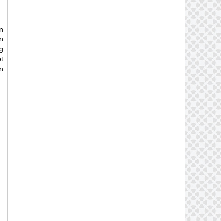
ên
n
g
t
n