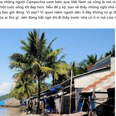
của những người Campuchia vượt biên qua Việt Nam và cũng là nơi m
một cuộc sống tốt đẹp hơn. Nếu để ý kỹ, bạn sẽ thấy những ngôi nhà 
bao giờ đóng. Vì sao? Vì quan niệm người dân ở đây không có gì đ
 ai thứ gì, nên đừng bất ngờ khi đi thấy trước nhà có ti vi mà cửa r