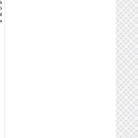
à
ở
ể
a