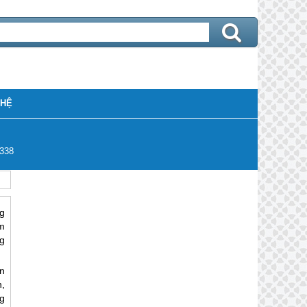
 HỆ
338
g
m
g
n
,
g