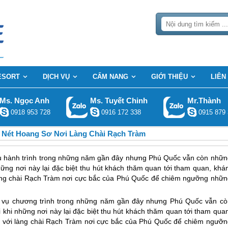
ESORT
DỊCH VỤ
CẨM NANG
GIỚI THIỆU
LIÊN
Ms. Ngọc Anh
Ms. Tuyết Chinh
Mr.Thành
0918 953 728
0916 172 338
0915 879 
Nét Hoang Sơ Nơi Làng Chài Rạch Tràm
 vụ hành trình trong những năm gần đây nhưng Phú Quốc vẫn còn nhữn
hững nơi này lại đặc biệt thu hút khách thăm quan tới tham quan, khá
 làng chài Rạch Tràm nơi cực bắc của Phú Quốc để chiêm ngưỡng nhữn
ục vụ chương trình trong những năm gần đây nhưng
Phú Quốc
vẫn cò
khi những nơi này lại đặc biệt thu hút khách thăm quan tới tham quan
n với làng chài Rạch Tràm nơi cực bắc của
Phú Quốc
để chiêm ngưỡn