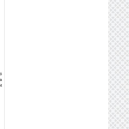
ó
ua
t