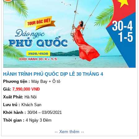
nhất Việt Nam. Đảo chỉ cách đất liền 50kms và cách thành phố Hồ Chí
Minh 1 giờ bay. Phú Quốc là điểm đến lý tưởng cho những ai muốn thư
giản sau một năm dài làm việc, tự thưởng cho mình một chuyến đi cùng
gia đình để tận hưởng những gì thiên nhiên ban tặng đó là bãi cát trắng
tinh đến làn nước trong xanh mát rượi, từ những món ăn đậm chất biển
hay giấc ngủ êm đềm bên sóng biển rì rào.. chắc chắn sẽ mang đến cho
bạn một trãi nghiệm thú vị trong kỳ nghỉ chào đón năm mới.
HÀNH TRÌNH PHÚ QUỐC DỊP LỄ 30 THÁNG 4
Phương tiện :
Máy Bay + Ô tô
Giá:
7,990,000 VNĐ
Xuất Phát:
Hà Nội
Lưu trú :
Khách Sạn
Khởi hành :
30/04 – 03/05/2021
Thời gian :
4 Ngày 3 Đêm
Đảo Phú Quốc (hay còn gọi là Đảo Ngọc) là hòn đảo lớn nhất và đẹp nhất
Xem thêm
Việt Nam, trên đảo có bãi biển cát trắng tuyệt đẹp. Các điểm tham quan