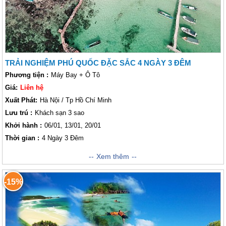
đến Phú Quốc với lịch trình 3 ngày 2 đêm để có một chuyến đi đáng nhớ
nhé!
TRẢI NGHIỆM PHÚ QUỐC ĐẶC SẮC 4 NGÀY 3 ĐÊM
Phương tiện :
Máy Bay + Ô Tô
Giá:
Liên hệ
Xuất Phát:
Hà Nội / Tp Hồ Chí Minh
Lưu trú :
Khách sạn 3 sao
Khởi hành :
06/01, 13/01, 20/01
Thời gian :
4 Ngày 3 Đêm
Những bãi biển trắng tinh, làn nước trong veo và những cảm giác thoải
Xem thêm
mái của Phú Quốc đã khiến nơi đây ghi dấu ấn trong lòng nhiều khách
thăm quan. Nếu ban ngày ở đây là để tắm biển, giải trí, vui thì ban đêm
-15%
là để thưởng thức hải sản tươi sống và ngắm sao. Đảo Phú Quốc là hòn
đảo lớn nhất của Việt Nam và là nơi có đường bờ biển tuyệt đẹp. Hãy
cùng Vietsense Travel trải nghiệm thiên nhiên hoang sơ, chinh phục vùng
đất nơi tận cùng xa xôi của Tổ quốc, tận hưởng những giây phút thoải