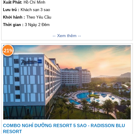
Xuất Phát:
Hồ Chí Minh
Lưu trú :
Khách sạn 3 sao
Khởi hành :
Theo Yêu Cầu
Thời gian :
3 Ngày 2 Đêm
Thường được người Việt Nam gọi với cái tên 'đảo Ngọc', đảo này là một
Xem thêm
trong những hòn đảo đẹp nhất Việt Nam . không hổ danh là nơi lý tưởng
nhất để bạn thoát khỏi cuộc sống nhộn nhịp của thành phố. Không nơi
-21%
nào khác ngoài nơi đây bạn có thể tìm thấy sự kết hợp hoàn hảo giữa
hiện đại và yên bình. Vietsense Travel sẽ đồng hành cùng các bạn
đến với lộ trình 3 ngày 2 đêm từ thành phố Hồ Chí Minh sẽ đưa quý
khách đến với một vùng biển đảo đẹp và ấn tượng nổi tiếng bậc nhất
Việt Nam. Đến với nơi đây, Lữ khách sẽ được nghỉ dưỡng tại những bãi
biển trong xanh cát trắng nắng vàng tuyệt đẹp, được thưởng thức thủy
hải sản tươi ngon với giá cả phải chăng và hơn hết, hàng loạt những trải
nghiệm thú vị như lặn biển ngắm san hô hay ra khơi câu mực cùng ngư
dân sẽ để lại những ấn tượng khó phai trong tâm trí của khách thăm
quan.
COMBO NGHỈ DƯỠNG RESORT 5 SAO - RADISSON BLU
RESORT