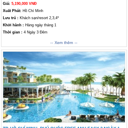
Giá:
5,190,000 VNĐ
Xuất Phát:
Hồ Chí Minh
Lưu trú :
Khách sạn/resort 2,3,4*
Khởi hành :
Hàng ngày tháng 1
Thời gian :
4 Ngày 3 Đêm
Xem thêm
Bạn đang băn khoăn không biết nên đi trải nghiệm ở đâu khi đến Việt
Nam, vậy hãy đến với Phú Quốc - một trong những điểm khám phá
biển hàng đầu ở Việt Nam. Nằm cách bờ biển Hà Tiên 45 km, Phú Quốc
là một hòn đảo hoang sơ với những bãi biển cát trắng và hàng cọ… đó
chính là thiên đường nhiệt đới trong mơ của bạn. Hãy cùng Vietsense
Travel đến Phú Quốc 4 ngày 3 đêm khởi hành từ thành phố Hồ Chí
Minh. Đây sẽ là một chuyến trải nghiệm nghỉ dưỡng thiết thực và đầy ý
nghĩa với khách thăm quan khi tại đây, bạn sẽ được trải nghiệm những
giờ phút thư giãn sảng khoái nơi những bãi biển tuyệt đẹp thuộc top
thế giới, khám phá những làng chài cổ bình yên đầy thơ mộng, thường
thức những món ăn hải sản tươi ngon và tham gia vào những hoạt
động đầy thú vị như lặn biển ngắm san hô hay ra khơi câu mực đêm,...