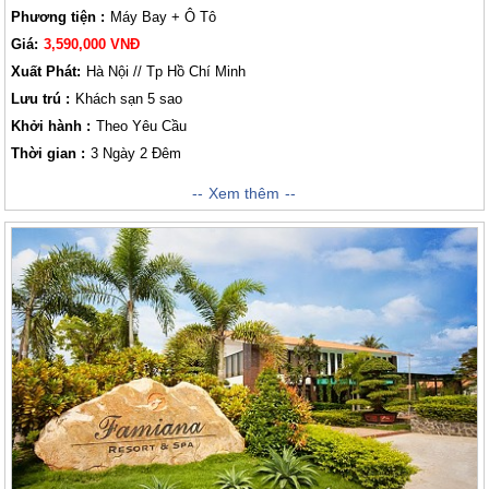
Phương tiện :
Máy Bay + Ô Tô
Giá:
3,590,000 VNĐ
Xuất Phát:
Hà Nội // Tp Hồ Chí Minh
Lưu trú :
Khách sạn 5 sao
Khởi hành :
Theo Yêu Cầu
Thời gian :
3 Ngày 2 Đêm
Radisson Blu Resort
có khu vực bãi biển riêng, sòng bạc và trung tâm
Xem thêm
lặn. Công viên nước, khu thiên nhiên hoang dã và sân golf cách resort
chưa đến 5 phút. Bao quanh resort là khu vườn nhiệt đới cũng như sân
hiên