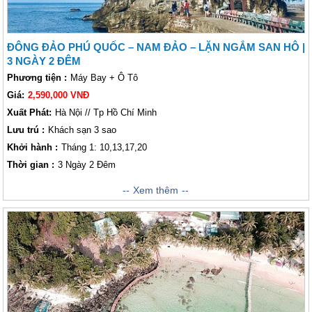
ĐÔNG ĐẢO PHÚ QUỐC – NAM ĐẢO – LẶN NGẮM SAN HÔ |
3 NGÀY 2 ĐÊM
Phương tiện :
Máy Bay + Ô Tô
Giá:
2,590,000 VNĐ
Xuất Phát:
Hà Nội // Tp Hồ Chí Minh
Lưu trú :
Khách sạn 3 sao
Khởi hành :
Tháng 1: 10,13,17,20
Thời gian :
3 Ngày 2 Đêm
Được mệnh danh là Đảo Ngọc của Việt Nam, Phú Quốc là điểm đến ấn
Xem thêm
tượng cho những ai yêu thích kỳ nghỉ biển và thiên nhiên hoang sơ.
Dành những ngày nghỉ tại Phú Quốc sẽ giúp bạn hoàn toàn thư giãn. Bạn
có thể tận hưởng không khí trong lành và tắm nắng trên bãi biển cát
trắng rất đẹp, tắm biển trong xanh và tham gia một loạt các hoạt động thể
thao. Đến thăm Phú Quốc, bạn cũng sẽ có cơ hội tuyệt vời để trải
nghiệm cuộc sống địa phương với việc trồng ớt, làm nước mắm và câu
cá với người dân địa phương. Nhà tù Phú Quốc và Vườn quốc gia Phú
Quốc sẽ giúp bạn hiểu thêm về Lịch sử và Thiên nhiên Phú Quốc. Hãy