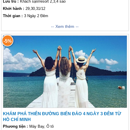
Lưu trú :
Khách sạn/resort 2,3,4 sao
Khởi hành :
29,30,31/12
Thời gian :
3 Ngày 2 Đêm
Đảo Phú Quốc chỉ cách bờ biển tỉnh Hà Tiên 45 km. Nơi đây tự hào là
Xem thêm
một trong những bãi biển đẹp nhất thế giới cùng với hải sản ngon nhất
Việt Nam. Được bao phủ bởi phong cảnh núi non rộng lớn, những khu
-5%
rừng mưa rậm rạp và dân số hơn 100.000 người trong một khu vực rộng
lớn, rất đáng để bạn dừng lại vài ngày để khám phá. Đến với Phú Quốc,
khách thăm quan sẽ được tận hưởng những giây phút thoải mái nhất
cùng biển xanh cát trắng của một trong mười bãi biển hoang sơ và đẹp
nhất thế giới của đảo, thưởng thức hải sản tươi ngon và có những kỉ
niệm không bao giờ quên được… Cùng Vietsense Travel đến với hòn
đảo này ngay thôi nào!
KHÁM PHÁ THIÊN ĐƯỜNG BIỂN ĐẢO 4 NGÀY 3 ĐÊM TỪ
HỒ CHÍ MINH
Phương tiện :
Máy Bay, Ô tô