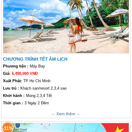
phương. Hãy để Vietsense Travel đồng hành cùng bạn trong chuyến đi
này. Chắc chắn bạn sẽ có chuyến đi vui vẻ và đáng nhớ đấy !
CHƯƠNG TRÌNH TẾT ÂM LỊCH
Phương tiện :
Máy Bay
Giá:
6,490,000 VNĐ
Xuất Phát:
TP Ho Chi Minh
Lưu trú :
Khách sạn/resort 2,3,4 sao
Khởi hành :
Mùng 2,3,4 Tết
Thời gian :
3 Ngày 2 Đêm
Nổi tiếng với những bãi biển cát trắng đáng kinh ngạc với hàng dừa và
Xem thêm
làn nước xanh như ngọc, cảnh quan thiên nhiên hoang sơ và bầu không
khí thoải mái, Phú Quốc hiện được đánh giá là một trong những bãi biển
-11%
đẹp nhất miền Nam Việt Nam mà còn là thiên đường bãi biển hấp dẫn