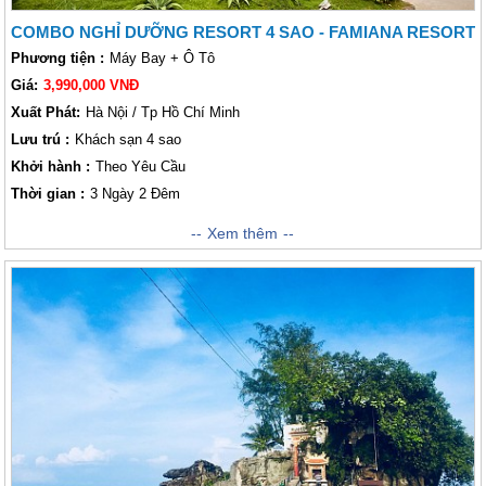
COMBO NGHỈ DƯỠNG RESORT 4 SAO - FAMIANA RESORT
Phương tiện :
Máy Bay + Ô Tô
Giá:
3,990,000 VNĐ
Xuất Phát:
Hà Nội / Tp Hồ Chí Minh
Lưu trú :
Khách sạn 4 sao
Khởi hành :
Theo Yêu Cầu
Thời gian :
3 Ngày 2 Đêm
Nằm trải dọc theo Bãi Trường, một trong những bãi biển dài nhất đảo,
Xem thêm
khu nghỉ dưỡng
Famiana Resort & Spa
rộng hơn 4 hecta có bãi biển
riêng tuyệt đẹp với bãi cát vàng mịn dài thoai thoải bên hàng dừa xanh
rợp bóng và làn nước trong xanh vô cùng nên thơ. Nơi đây còn nổi tiếng
là bãi biển duy nhất tại Việt Nam có thể ngắm mặt trời lặn với hoàng hôn
buông xuống trên biển đẹp như một bức tranh.