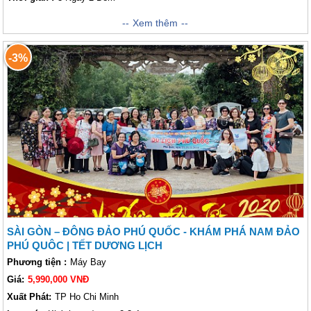
Hòa vào cảnh sắc thiên nhiên là dịch vụ đẳng cấp 5 sao của
Xem thêm
Premier
Residences Emerald Bay
. Từ sảnh chào ngập nắng đến những nụ cười
thân thiện hiếu khách của nhân viên khu nghỉ dưỡng, tất cả được chuẩn
-3%
bị chu đáo cho sự thư giãn của quý khách. Thỏa sức lựa chọn một trong
nhiều loại phòng của chúng tôi với ban công hướng ra biển, bếp tiện nghi
và bể bơi riêng.
SÀI GÒN – ĐÔNG ĐẢO PHÚ QUỐC - KHÁM PHÁ NAM ĐẢO
PHÚ QUÔC | TẾT DƯƠNG LỊCH
Phương tiện :
Máy Bay
Giá:
5,990,000 VNĐ
Xuất Phát:
TP Ho Chi Minh