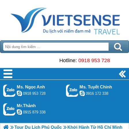
Hotline:
0918 953 728
Ms. Ngọc Anh
Ms. Tuyết Chinh
0918 953 728
0916 172 338
Mr.Thành
0915 879 338
Tour Du Lịch Phú Quốc
Khởi Hành Từ Hồ Chí Minh