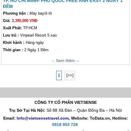
TP. HỒ CHÍ MINH- PHÚ QUỐC FREE ANH EASY 2 NGÀY 1
ĐÊM
Phương tiện :
Máy bay/ô tô
Giá:
3,390,000 VNĐ
Xuất Phát:
TP.HCM
Lưu trú :
Vinpearl Resort 5 sao
Khởi hành :
Hàng ngày
Thời gian :
2 Ngày 1 Đêm
Khi tham gia chương trình tham quan
Xem thêm
Thành phố Hồ Chí Minh - Phú
Quốc 2 ngày 1 đêm
của Vietsense Travel
Lữ khách sẽ được trải nghiệm
lối sống đẳng cấp tại
Vinpearl Resort. Đ
ây là một khu Resort 5 sao với
1
[>>]
nội thất hiện đại đẳng cấp quốc tế khiến khách thăm quan như lạc vào xứ
sở phương Tây. Tại đây
Vinpearl Resort
sở h
ữu những bãi biển đẹp
lộng lẫy với làn nước trong mát, bãi biển dài vô tân, cùng bờ biển trắng
mịn sẽ khiến những Lữ khách khó tính nhất cũng phải hài lòng.
Hãy để
Vietsense Travel đồng hành cùng bạn trong chuyến đi này. Chắc chắn
CÔNG TY CỔ PHẦN VIETSENSE
bạn sẽ có chuyến đi vui vẻ và đáng nhớ đấy !
Trụ Sở Tại Hà Nội:
Số 88 Xã Đàn – Quận Đống Đa – Hà Nội
Email:
Info@vietsensetravel.com
, Website: ToData.vn,
Hotline:
0918 953 728