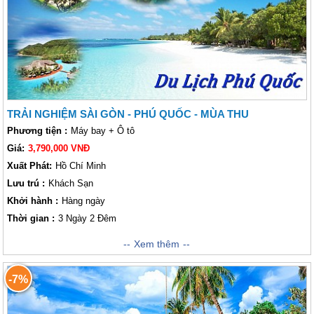
mái nhất cùng biển xanh cát trắng của một trong mười bãi biển hoang sơ
và đẹp nhất thế giới của đảo cùng với hành trình khám phá trọn vẹn Đảo
Ngọc và chương trình ra khơi câu cá, lặn ngắm san hô, khám phá đảo
hoang kỳ thú..
TRẢI NGHIỆM SÀI GÒN - PHÚ QUỐC - MÙA THU
Phương tiện :
Máy bay + Ô tô
Giá:
3,790,000 VNĐ
Xuất Phát:
Hồ Chí Minh
Lưu trú :
Khách Sạn
Khởi hành :
Hàng ngày
Thời gian :
3 Ngày 2 Đêm
Vietsense Travel giới thiệu đến quý khách Hành Trình khám phá
Xem thêm
Phú Quốc 3 Ngày 2 Đêm
với nhiều ưu đãi, giá rẻ vô cùng hấp dẫn cùng
rất nhiều hoạt động thú vị hấp dẫn như lặn biển ngắm san hô, câu cá
-7%
mực, thăm nhà tù ,... Đồng hành cùng chúng tôi quý khách còn được
nghỉ ngơi ở những bãi biển tuyệt đẹp.
Hơn thế, Lữ khách sẽ có cơ hội
thưởng thức những món ăn ngon, hấp dẫn mang đậm hương vị địa