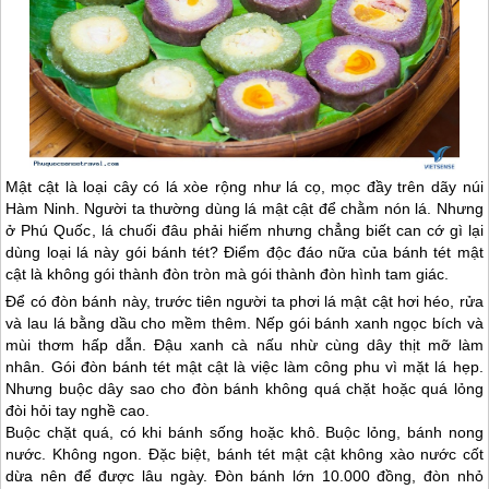
Mật cật là loại cây có lá xòe rộng như lá cọ, mọc đầy trên dãy núi
Hàm Ninh. Người ta thường dùng lá mật cật để chằm nón lá. Nhưng
ở
Phú Quốc
, lá chuối đâu phải hiếm nhưng chẳng biết can cớ gì lại
dùng loại lá này gói bánh tét? Điểm độc đáo nữa của bánh tét mật
cật là không gói thành đòn tròn mà gói thành đòn hình tam giác.
Để có đòn bánh này, trước tiên người ta phơi lá mật cật hơi héo, rửa
và lau lá bằng dầu cho mềm thêm. Nếp gói bánh xanh ngọc bích và
mùi thơm hấp dẫn. Đậu xanh cà nấu nhừ cùng dây thịt mỡ làm
nhân. Gói đòn bánh tét mật cật là việc làm công phu vì mặt lá hẹp.
Nhưng buộc dây sao cho đòn bánh không quá chặt hoặc quá lỏng
đòi hỏi tay nghề cao.
Buộc chặt quá, có khi bánh sống hoặc khô. Buộc lỏng, bánh nong
nước. Không ngon. Đặc biệt, bánh tét mật cật không xào nước cốt
dừa nên để được lâu ngày. Đòn bánh lớn 10.000 đồng, đòn nhỏ