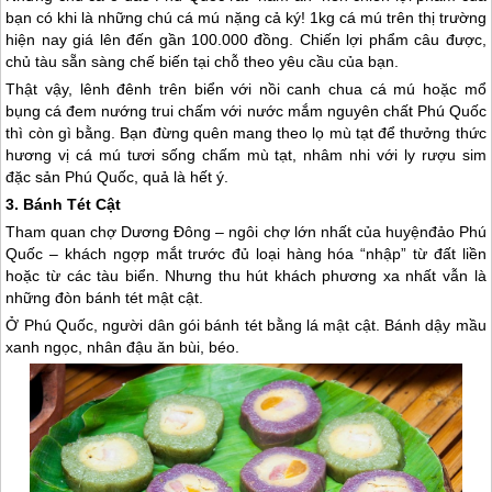
bạn có khi là những chú cá mú nặng cả ký! 1kg cá mú trên thị trường
hiện nay giá lên đến gần 100.000 đồng. Chiến lợi phẩm câu được,
chủ tàu sẵn sàng chế biến tại chỗ theo yêu cầu của bạn.
Thật vậy, lênh đênh trên biển với nồi canh chua cá mú hoặc mổ
bụng cá đem nướng trui chấm với nước mắm nguyên chất
Phú Quốc
thì còn gì bằng. Bạn đừng quên mang theo lọ mù tạt để thưởng thức
hương vị cá mú tươi sống chấm mù tạt, nhâm nhi với ly rượu sim
đặc sản
Phú Quốc
, quả là hết ý.
3. Bánh Tét Cật
Tham quan chợ Dương Đông – ngôi chợ lớn nhất của huyệnđảo
Phú
Quốc
– khách ngợp mắt trước đủ loại hàng hóa “nhập” từ đất liền
hoặc từ các tàu biển. Nhưng thu hút khách phương xa nhất vẫn là
những đòn bánh tét mật cật.
Ở
Phú Quốc
, người dân gói bánh tét bằng lá mật cật. Bánh dậy mầu
xanh ngọc, nhân đậu ăn bùi, béo.