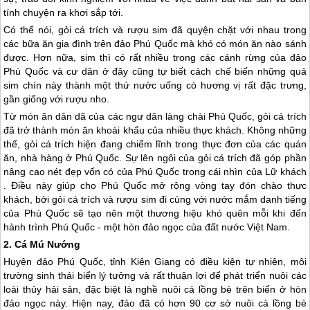
tính chuyện ra khơi sắp tới.
Có thể nói, gỏi cá trích và rượu sim đã quyện chặt với nhau trong
các bữa ăn gia đình trên đảo
Phú Quốc
mà khó có món ăn nào sánh
được. Hơn nữa, sim thì có rất nhiều trong các cánh rừng của đảo
Phú Quốc
và cư dân ở đây cũng tự biết cách chế biến những quả
sim chín này thành một thứ nước uống có hương vị rất đặc trưng,
gần giống với rượu nho.
Từ món ăn dân dã của các ngư dân làng chài
Phú Quốc
, gỏi cá trích
đã trở thành món ăn khoái khẩu của nhiều thực khách. Không những
thế, gỏi cá trích hiện đang chiếm lĩnh trong thực đơn của các quán
ăn, nhà hàng ở
Phú Quốc
. Sự lên ngôi của gỏi cá trích đã góp phần
nâng cao nét đẹp vốn có của
Phú Quốc
trong cái nhìn của Lữ khách
. Điều này giúp cho
Phú Quốc
mở rộng vòng tay đón chào thực
khách, bởi gỏi cá trích và rượu sim đi cùng với nước mắm danh tiếng
của
Phú Quốc
sẽ tạo nên một thương hiệu khó quên mỗi khi đến
hành trình
Phú Quốc
- một hòn đảo ngọc của đất nước Việt Nam.
2. Cá Mú Nướng
Huyện đảo
Phú Quốc
, tỉnh Kiên Giang có điều kiện tự nhiên, môi
trường sinh thái biển lý tưởng và rất thuận lợi để phát triển nuôi các
loài thủy hải sản, đặc biệt là nghề nuôi cá lồng bè trên biển ở hòn
đảo ngọc này. Hiện nay, đảo đã có hơn 90 cơ sở nuôi cá lồng bè