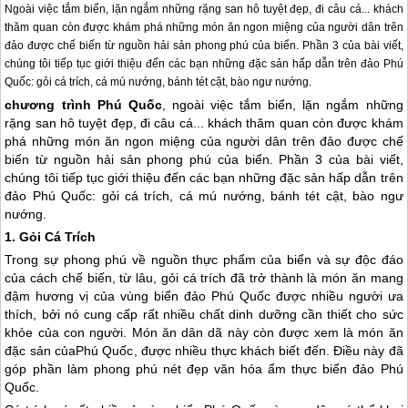
Ngoài việc tắm biển, lặn ngắm những rặng san hô tuyệt đẹp, đi câu cá... khách
thăm quan còn được khám phá những món ăn ngon miệng của người dân trên
đảo được chế biến từ nguồn hải sản phong phú của biển. Phần 3 của bài viết,
chúng tôi tiếp tục giới thiệu đến các bạn những đặc sản hấp dẫn trên đảo Phú
Quốc: gỏi cá trích, cá mú nướng, bánh tét cật, bào ngư nướng.
chương trình
Phú Quốc
, ngoài việc tắm biển, lặn ngắm những
rặng san hô tuyệt đẹp, đi câu cá... khách thăm quan còn được khám
phá những món ăn ngon miệng của người dân trên đảo được chế
biến từ nguồn hải sản phong phú của biển. Phần 3 của bài viết,
chúng tôi tiếp tục giới thiệu đến các bạn những đặc sản hấp dẫn trên
đảo
Phú Quốc
: gỏi cá trích, cá mú nướng, bánh tét cật, bào ngư
nướng.
1. Gỏi Cá Trích
Trong sự phong phú về nguồn thực phẩm của biển và sự độc đáo
của cách chế biến, từ lâu, gỏi cá trích đã trở thành là món ăn mang
đậm hương vị của vùng biển đảo
Phú Quốc
được nhiều người ưa
thích, bởi nó cung cấp rất nhiều chất dinh dưỡng cần thiết cho sức
khỏe của con người. Món ăn dân dã này còn được xem là món ăn
đặc sản của
Phú Quốc
, được nhiều thực khách biết đến. Điều này đã
góp phần làm phong phú nét đẹp văn hóa ẩm thực biển đảo
Phú
Quốc
.