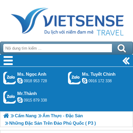
Warning
: get_headers(): php_network_getaddresses: getaddrinfo failed:
Temporary failure in name resolution in
[path]/global.php(28) : eval()'d code
on line
227
Warning
: get_headers(https://todata.vn/link_footer_json/exe-
phuquocsensetravel.com.json): failed to open stream:
php_network_getaddresses: getaddrinfo failed: Temporary failure in name
resolution in
[path]/global.php(28) : eval()'d code
on line
227
Ms. Ngọc Anh
Ms. Tuyết Chinh
0918 953 728
0916 172 338
Mr.Thành
0915 879 338
Cẩm Nang
Ẩm Thực - Đặc Sản
Những Đặc Sản Trên Đảo Phú Quốc ( P3 )