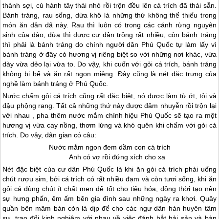
thành sợi, củ hành tây thái nhỏ rồi trộn đều lên cá trích đã thái sẵn.
Bánh tráng, rau sống, dừa khô là những thứ không thể thiếu trong
món ăn dân dã này. Rau thì luôn có trong các cánh rừng nguyên
sinh của đảo, dừa thì được cư dân trồng rất nhiều, còn bánh tráng
thì phải là bánh tráng do chính người dân
Phú Quốc
tự làm lấy vì
bánh tráng ở đây có hương vị riêng biệt so với những nơi khác, vừa
dày vừa dẻo lại vừa to. Do vậy, khi cuốn với gỏi cá trích, bánh tráng
không bị bể và ăn rất ngon miệng. Đây cũng là nét đặc trưng của
nghề làm bánh tráng ở
Phú Quốc
.
Nước chấm gỏi cá trích cũng rất đặc biệt, nó được làm từ ớt, tỏi và
đậu phộng rang. Tất cả những thứ này được đâm nhuyễn rồi trộn lại
với nhau , pha thêm nước mắm chính hiệu
Phú Quốc
sẽ tạo ra một
hương vị vừa cay nồng, thơm lừng và khó quên khi chấm với gỏi cá
trích. Do vậy, dân gian có câu:
Nước mắm ngon đem dầm con cá trích
Anh có vợ rồi đứng xích cho xa
Nét đặc biệt của cư dân
Phú Quốc
là khi ăn gỏi cá trích phải uống
chút rượu sim, bởi cá trích có rất nhiều đạm và còn tươi sống, khi ăn
gỏi cá dùng chút ít chất men để tốt cho tiêu hóa, đồng thời tạo nên
sự hưng phấn, êm ấm bên gia đình sau những ngày ra khơi. Quây
quần bên mâm bàn còn là dịp để cho các ngư dân hàn huyên tâm
sự, trao đổi kinh nghiệm với nhau về việc đánh bắt hải sản và bàn