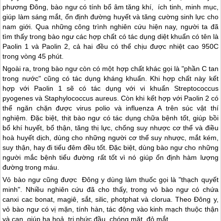
phương Đông, bào ngư có tính bổ âm tăng khí, ích tinh, minh mục,
giúp làm sáng mắt, ổn định đường huyết và tăng cường sinh lực cho
nam giới. Qua những công trình nghiên cứu hiện nay, người ta đã
tìm thấy trong bào ngư các hợp chất có tác dụng diệt khuẩn có tên là
Paolin 1 và Paolin 2, cả hai đều có thể chịu được nhiệt cao 950C
trong vòng 45 phút.
Ngoài ra, trong bào ngư còn có một hợp chất khác gọi là "phần C tan
trong nước" cũng có tác dụng kháng khuẩn. Khi hợp chất này kết
hợp với Paolin 1 sẽ có tác dụng với vi khuẩn Streptococcus
pyogenes và Staphylococcus aureus. Còn khi kết hợp với Paolin 2 có
thể ngăn chặn được virus polio và influenza A trên súc vật thí
nghiệm. Đặc biệt, thịt bào ngư có tác dụng chữa bệnh tốt, giúp bồi
bổ khí huyết, bổ thận, tăng thị lực, chống suy nhược cơ thể và điều
hoà huyết dịch, dùng cho những người cơ thể suy nhược, mắt kém,
suy thận, hay đi tiểu đêm đều tốt. Đặc biệt, dùng bào ngư cho những
người mắc bệnh tiểu đường rất tốt vì nó giúp ổn định hàm lượng
đường trong máu.
Vỏ bào ngư cũng được Đông y dùng làm thuốc gọi là "thạch quyết
minh". Nhiều nghiên cứu đã cho thấy, trong vỏ bào ngư có chứa
canxi cac bonat, magiê, sắt, silic, photphat và clorua. Theo Đông y,
vỏ bào ngư có vị mặn, tính hàn, tác động vào kinh mạch thuộc thận
và can, giúp hạ hoả, trị nhức đầu, chóng mặt, đỏ mắt.