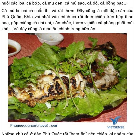
nuôi các loài cá bớp, cá mú đen, cá mú sao, cá đỏ, cá hồng bạc…
Cá mú là loại cá chắc thịt và rất thơm. Đây cũng là một đặc sản của
Phú Quốc
. Khía vài nhát vào mình cá rồi đem chiên trên bếp than
hoa, gắp miếng cá dai dai, săn chắc, thơm vị biển và phảng phất mùi
khói…Và đây cũng là món ăn chính trong bữa ăn.
Những chú cá ở đảo
Phú Quốc
rất “ham ăn” nên chiến lợi phẩm của