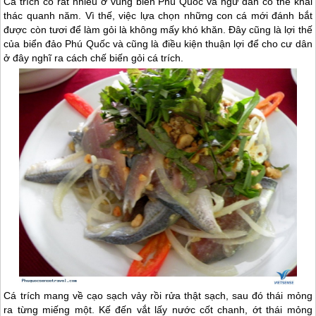
Cá trích có rất nhiều ở vùng biển
Phú Quốc
và ngư dân có thể khai
thác quanh năm. Vì thế, việc lựa chọn những con cá mới đánh bắt
được còn tươi để làm gỏi là không mấy khó khăn. Đây cũng là lợi thế
của biển đảo
Phú Quốc
và cũng là điều kiện thuận lợi để cho cư dân
ở đây nghĩ ra cách chế biến gỏi cá trích.
Cá trích mang về cạo sạch vảy rồi rửa thật sạch, sau đó thái mỏng
ra từng miếng một. Kế đến vắt lấy nước cốt chanh, ớt thái mỏng