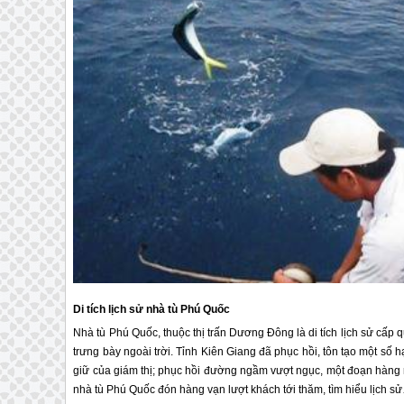
Di tích lịch sử nhà tù
Phú Quốc
Nhà tù
Phú Quốc
, thuộc thị trấn Dương Đông là di tích lịch sử cấ
trưng bày ngoài trời. Tỉnh Kiên Giang đã phục hồi, tôn tạo một số
giữ của giám thị; phục hồi đường ngầm vượt ngục, một đoạn hàng 
nhà tù
Phú Quốc
đón hàng vạn lượt khách tới thăm, tìm hiểu lịch s