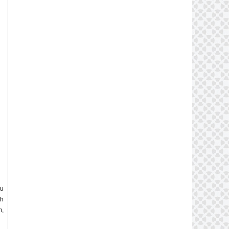
hu
nh
m,