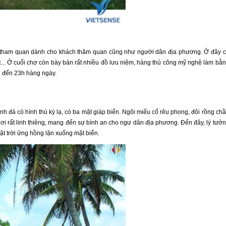
, tham quan dành cho khách thăm quan cũng như người dân địa phương. Ở đây 
c... Ở cuối chợ còn bày bán rất nhiều đồ lưu niệm, hàng thủ công mỹ nghệ làm bằ
h đến 23h hàng ngày.
 đá có hình thù kỳ lạ, có ba mặt giáp biển. Ngôi miếu cổ rêu phong, đôi rồng ch
ơi rất linh thiêng, mang đến sự bình an cho ngư dân địa phương. Đến đây, lý tưở
t trời ửng hồng lặn xuống mặt biển.