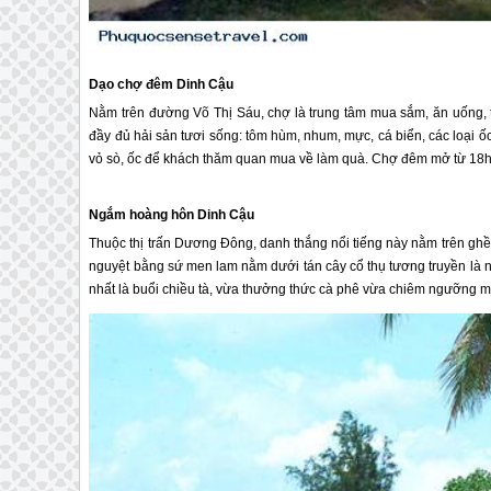
Dạo chợ đêm Dinh Cậu
Nằm trên đường Võ Thị Sáu, chợ là trung tâm mua sắm, ăn uống
đầy đủ hải sản tươi sống: tôm hùm, nhum, mực, cá biển, các loại ố
vỏ sò, ốc để khách thăm quan mua về làm quà. Chợ đêm mở từ 18
Ngắm hoàng hôn Dinh Cậu
Thuộc thị trấn Dương Đông, danh thắng nổi tiếng này nằm trên ghềnh
nguyệt bằng sứ men lam nằm dưới tán cây cổ thụ tương truyền là n
nhất là buổi chiều tà, vừa thưởng thức cà phê vừa chiêm ngưỡng mặ