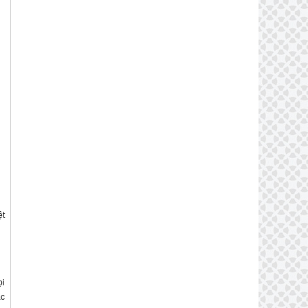
ệt
ọi
ặc