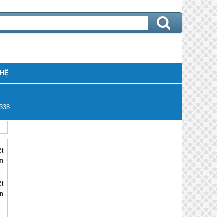
 HỆ
338
ột
ệm
ột
ạn