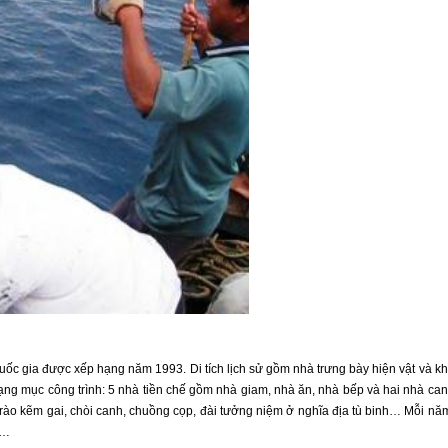
p quốc gia được xếp hạng năm 1993. Di tích lịch sử gồm nhà trưng bày hiện vật và k
 hạng mục công trình: 5 nhà tiền chế gồm nhà giam, nhà ăn, nhà bếp và hai nhà ca
rào kẽm gai, chòi canh, chuồng cọp, đài tưởng niệm ở nghĩa địa tù binh… Mỗi nă
ử…