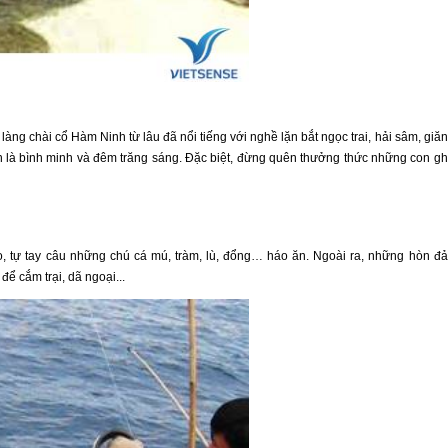
ng chài cổ Hàm Ninh từ lâu đã nổi tiếng với nghề lặn bắt ngọc trai, hải sâm, giă
h là bình minh và đêm trăng sáng. Đặc biệt, đừng quên thưởng thức những con g
, tự tay câu những chú cá mú, tràm, lù, đổng… háo ăn. Ngoài ra, những hòn đ
để cắm trại, dã ngoại...