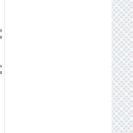
có
ng
ầu
ng