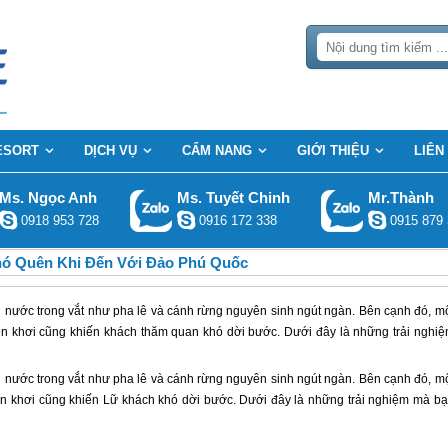
ESORT
DỊCH VỤ
CẨM NANG
GIỚI THIỆU
LIÊN
Ms. Ngọc Anh
Ms. Tuyết Chinh
Mr.Thành
0918 953 728
0916 172 338
0915 879 
hó Quên Khi Đến Với Đảo Phú Quốc
nước trong vắt như pha lê và cánh rừng nguyên sinh ngút ngàn. Bên cạnh đó, m
 khơi cũng khiến khách thăm quan khó dời bước. Dưới đây là những trải nghi
 nước trong vắt như pha lê và cánh rừng nguyên sinh ngút ngàn. Bên cạnh đó, m
 khơi cũng khiến Lữ khách khó dời bước. Dưới đây là những trải nghiệm mà b