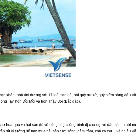
 bạn khám phá đại dương với 17 loài san hô, hải quỳ rực rỡ, quý hiếm hàng đầu Vi
óng Tay, hòn Đồi Mồi và hòn Thầy Bói (Bắc đảo).
chở hoa quả và hải sản đổ về cùng cuộc sống bình dị của người dân sẽ thu hút m
rấn rất lý tưởng để bạn mua hải sản tươi sống, nấm tràm, chả cá thu… và nhiều đ