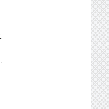
ng
hẹ
ảo