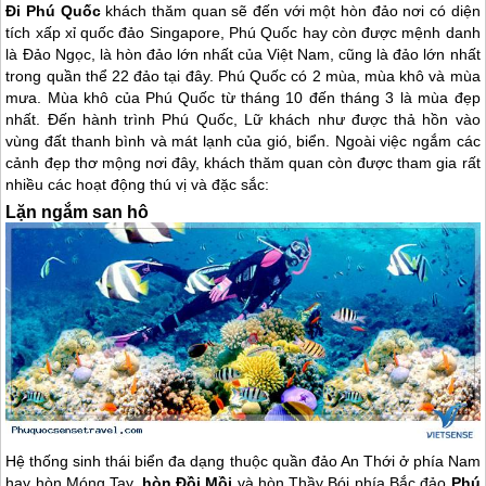
Đi Phú Quốc
khách thăm quan sẽ đến với một hòn đảo nơi có diện
tích xấp xỉ quốc đảo Singapore, Phú Quốc hay còn được mệnh danh
là Đảo Ngọc, là hòn đảo lớn nhất của Việt Nam, cũng là đảo lớn nhất
trong quần thể 22 đảo tại đây. Phú Quốc có 2 mùa, mùa khô và mùa
mưa. Mùa khô của Phú Quốc từ tháng 10 đến tháng 3 là mùa đẹp
nhất. Đến hành trình Phú Quốc, Lữ khách như được thả hồn vào
vùng đất thanh bình và mát lạnh của gió, biển. Ngoài việc ngắm các
cảnh đẹp thơ mộng nơi đây, khách thăm quan còn được tham gia rất
nhiều các hoạt động thú vị và đặc sắc:
Lặn ngắm san hô
Hệ thống sinh thái biển đa dạng thuộc quần đảo An Thới ở phía Nam
hay hòn Móng Tay,
hòn Đồi Mồi
và hòn Thầy Bói phía Bắc đảo
Phú