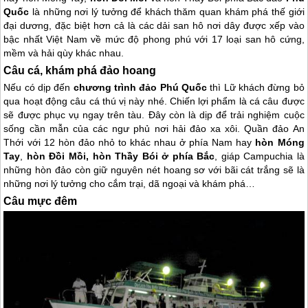
Quốc
là những nơi lý tưởng để khách thăm quan khám phá thế giới
đại dương, đặc biệt hơn cả là các dải san hô nơi dây được xếp vào
bậc nhất Việt Nam về mức độ phong phú với 17 loại san hô cứng,
mềm và hải qùy khác nhau.
Câu cá, khám phá đảo hoang
Nếu có dịp đến
chương trình đảo
Phú Quốc
thì Lữ khách đừng bỏ
qua hoạt động câu cá thú vị này nhé. Chiến lợi phẩm là cá câu được
sẽ được phục vụ ngay trên tàu. Đây còn là dịp để trải nghiệm cuộc
sống cần mẫn của các ngư phủ nơi hải đảo xa xôi. Quần đảo An
Thới với 12 hòn đảo nhỏ to khác nhau ở phía Nam hay
hòn Móng
Tay
,
hòn Đồi Mồi, hòn Thầy Bói ở phía Bắc
, giáp Campuchia là
những hòn đảo còn giữ nguyên nét hoang sơ với bãi cát trắng sẽ là
những nơi lý tưởng cho cắm trại, dã ngoại và khám phá…
Câu mực đêm