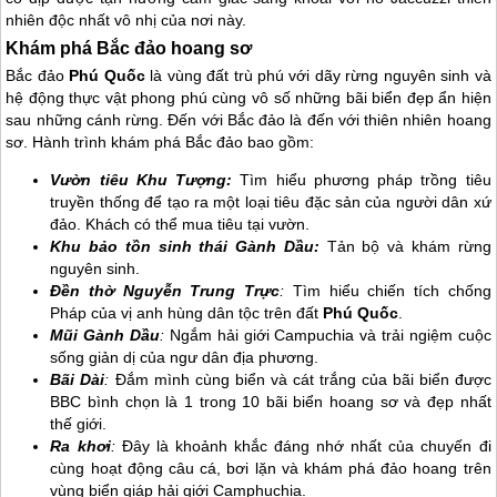
nhiên độc nhất vô nhị của nơi này.
Khám phá Bắc đảo hoang sơ
Bắc đảo
Phú Quốc
là vùng đất trù phú với dãy rừng nguyên sinh và
hệ động thực vật phong phú cùng vô số những bãi biển đẹp ẩn hiện
sau những cánh rừng. Đến với Bắc đảo là đến với thiên nhiên hoang
sơ. Hành trình khám phá Bắc đảo bao gồm:
Vườn tiêu Khu Tượng:
Tìm hiểu phương pháp trồng tiêu
truyền thống để tạo ra một loại tiêu đặc sản của người dân xứ
đảo. Khách có thể mua tiêu tại vườn.
Khu bảo tồn sinh thái Gành Dầu:
Tản bộ và khám rừng
nguyên sinh.
Đền thờ Nguyễn Trung Trực
:
Tìm hiểu chiến tích chống
Pháp của vị anh hùng dân tộc trên đất
Phú Quốc
.
Mũi Gành Dầu
:
Ngắm hải giới Campuchia và trải ngiệm cuộc
sống giản dị của ngư dân địa phương.
Bãi Dài
:
Đắm mình cùng biển và cát trắng của bãi biển được
BBC bình chọn là 1 trong 10 bãi biển hoang sơ và đẹp nhất
thế giới.
Ra khơi
:
Đây là khoảnh khắc đáng nhớ nhất của chuyến đi
cùng hoạt động câu cá, bơi lặn và khám phá đảo hoang trên
vùng biển giáp hải giới Camphuchia.