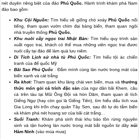
nét duyên riêng biệt của đảo
Phú Quốc
.
Hành trình khám phá Nam
đảo bao gồm:
Khu Cội Nguồn:
Tìm hiểu về giống chó xoáy
Phú Quốc
nổi
tiếng, tham quan vườn chim đại bàng biển, tham quan ngôi
nhà truyền thống
Phú Quốc
.
Khu nuôi cấy ngọc trai Nhật Bản:
Tìm hiểu quy trình sản
xuất ngọc trai, khách có thể mua những viên ngọc trai đươc
nuôi cấy tại đảo để làm quà lưu niêm.
Di Tích Lịch sử nhà tù
Phú Quốc
:
Tìm hiểu tội ác chiến
tranh của đế quốc Mỹ
Bãi Sao
Phú Quốc
: Đắm mình cùng làn nước trong mát của
biển xanh và cát trắng
Ra khơi:
Tham quan khu làng chài ven biển, mua và
thưởng
thức món gỏi cá trích đặc sản
của ngư dân bãi Khem, câu
cá trên tàu tại Mũi Ông Đội và hòn Dăm, tham quan di tích
Giếng Ngự (hay còn gọi là Giếng Tiên), tìm hiểu dấu tích vua
Gia Long khi trốn chạy quân Tây Sơn, sau đó tự do tắm biển
và khám phá nét hoang sơ của bãi cát trắng…
Suối Tranh:
Khám phá sinh thái khu bảo tồn rừng nguyên
sinh và tận hưởng làn nước trong mát bắt nguồn từ dãy
núi
Hàm Ninh
(vào mùa mưa)