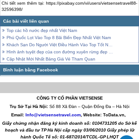
Chi tiết xem thêm tại: https://pixabay.com/vi/users/vietsensetravel88-
32596398/
Top các hồ nước đẹp nhất Việt Nam
Phú Quốc Lọt Vào Top 8 Bãi Biển Đẹp Nhất Việt Nam
Khách Sạn Do Người Việt Điều Hành Vào Top Tốt Nhất Thế Giới
Hình ảnh tuyệt đẹp của con đường xuyên rừng đẹp nhất Việt Nam
Cập Nhật Mới Nhất Bảng Giá Vé Tham Quan
CÔNG TY CỔ PHẦN VIETSENSE
Trụ Sở Tại Hà Nội:
Số 88 Xã Đàn – Quận Đống Đa – Hà Nội
Email:
Info@vietsensetravel.com
, Website: ToData.vn,
Giấy chứng nhận đăng ký kinh doanh số: 0104731205 do Sở kế
hoạch và đầu tư TP Hà Nội cấp ngày 03/06/2010 Giấy phép lữ
hành Quốc Tế số: 01-687/2014/TCDL-GP LHQT