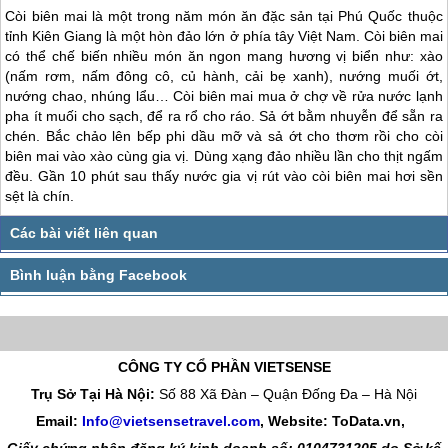
Còi biên mai là một trong năm món ăn đặc sản tại
Phú Quốc
thuộc
tỉnh Kiên Giang là một hòn đảo lớn ở phía tây Việt Nam. Còi biên mai
có thể chế biến nhiều món ăn ngon mang hương vị biển như: xào
(nấm rơm, nấm đông cô, củ hành, cải bẹ xanh), nướng muối ớt,
nướng chao, nhúng lẩu… Còi biên mai mua ở chợ về rửa nước lạnh
pha ít muối cho sạch, để ra rổ cho ráo. Sả ớt bằm nhuyễn để sẵn ra
chén. Bắc chảo lên bếp phi dầu mỡ và sả ớt cho thơm rồi cho còi
biên mai vào xào cùng gia vị. Dùng xạng đảo nhiều lần cho thịt ngấm
đều. Gần 10 phút sau thấy nước gia vị rút vào còi biên mai hơi sền
sệt là chín.
CÔNG TY CỔ PHẦN VIETSENSE
Trụ Sở Tại Hà Nội:
Số 88 Xã Đàn – Quận Đống Đa – Hà Nội
Email:
Info@vietsensetravel.com
, Website: ToData.vn,
Giấy chứng nhận đăng ký kinh doanh số: 0104731205 do Sở kế