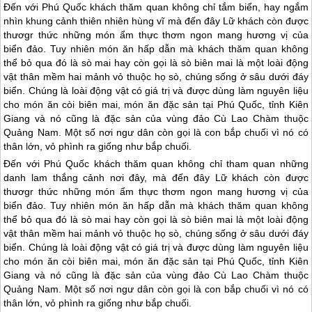
Đến với Phú Quốc khách thăm quan không chỉ tắm biển, hay ngắm
nhìn khung cảnh thiên nhiên hùng vĩ mà đến đây Lữ khách còn được
thươgr thức những món ẩm thực thơm ngon mang hương vị của
biển đảo. Tuy nhiên món ăn hấp dẫn mà khách thăm quan không
thể bỏ qua đó là sò mai hay còn gọi là sò biên mai là một loài động
vật thân mềm hai mảnh vỏ thuộc họ sò, chúng sống ở sâu dưới đáy
biển. Chúng là loài động vật có giá trị và được dùng làm nguyên liệu
cho món ăn còi biên mai, món ăn đặc sản tại Phú Quốc, tỉnh Kiên
Giang và nó cũng là đặc sản của vùng đảo Cù Lao Chàm thuộc
Quảng Nam. Một số nơi ngư dân còn gọi là con bắp chuối vì nó có
thân lớn, vỏ phình ra giống như bắp chuối.
Đến với
Phú Quốc
khách thăm quan không chỉ tham quan những
danh lam thắng cảnh nơi đây, mà đến đây Lữ khách còn được
thươgr thức những món ẩm thực thơm ngon mang hương vị của
biển đảo. Tuy nhiên món ăn hấp dẫn mà khách thăm quan không
thể bỏ qua đó là sò mai hay còn gọi là sò biên mai là một loài động
vật thân mềm hai mảnh vỏ thuộc họ sò, chúng sống ở sâu dưới đáy
biển. Chúng là loài động vật có giá trị và được dùng làm nguyên liệu
cho món ăn còi biên mai, món ăn đặc sản tại
Phú Quốc
, tỉnh Kiên
Giang và nó cũng là đặc sản của vùng đảo Cù Lao Chàm thuộc
Quảng Nam. Một số nơi ngư dân còn gọi là con bắp chuối vì nó có
thân lớn, vỏ phình ra giống như bắp chuối.