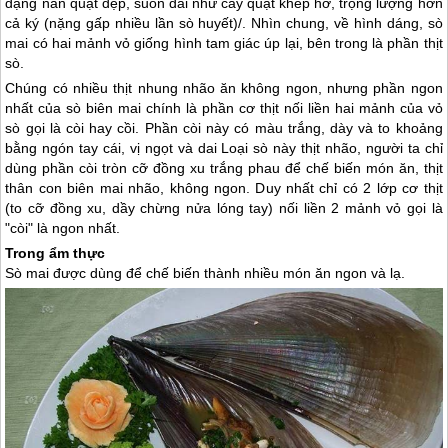
dạng nan quạt dẹp, suôn dài như cây quạt khép hờ, trọng lượng hơn
cả ký (nặng gấp nhiều lần sò huyết)/. Nhìn chung, về hình dáng, sò
mai có hai mảnh vỏ giống hình tam giác úp lại, bên trong là phần thịt
sò.
Chúng có nhiều thịt nhung nhão ăn không ngon, nhưng phần ngon
nhất của sò biên mai chính là phần cơ thịt nối liền hai mảnh của vỏ
sò gọi là còi hay cồi. Phần còi này có màu trắng, dày và to khoảng
bằng ngón tay cái, vị ngọt và dai Loại sò này thịt nhão, người ta chỉ
dùng phần còi tròn cỡ đồng xu trắng phau để chế biến món ăn, thịt
thân con biên mai nhão, không ngon. Duy nhất chỉ có 2 lớp cơ thịt
(to cỡ đồng xu, dầy chừng nửa lóng tay) nối liền 2 mảnh vỏ gọi là
"còi" là ngon nhất.
Trong ẩm thực
Sò mai được dùng để chế biến thành nhiều món ăn ngon và lạ.