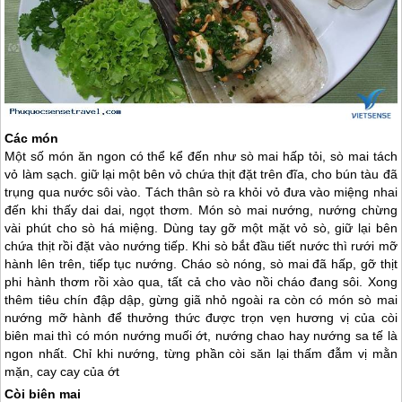
Các món
Một số món ăn ngon có thể kể đến như sò mai hấp tỏi, sò mai tách
vỏ làm sạch. giữ lại một bên vỏ chứa thịt đặt trên đĩa, cho bún tàu đã
trụng qua nước sôi vào. Tách thân sò ra khỏi vỏ đưa vào miệng nhai
đến khi thấy dai dai, ngọt thơm. Món sò mai nướng, nướng chừng
vài phút cho sò há miệng. Dùng tay gỡ một mặt vỏ sò, giữ lại bên
chứa thịt rồi đặt vào nướng tiếp. Khi sò bắt đầu tiết nước thì rưới mỡ
hành lên trên, tiếp tục nướng. Cháo sò nóng, sò mai đã hấp, gỡ thịt
phi hành thơm rồi xào qua, tất cả cho vào nồi cháo đang sôi. Xong
thêm tiêu chín đập dập, gừng giã nhỏ ngoài ra còn có món sò mai
nướng mỡ hành để thưởng thức được trọn vẹn hương vị của còi
biên mai thì có món nướng muối ớt, nướng chao hay nướng sa tế là
ngon nhất. Chỉ khi nướng, từng phần còi săn lại thấm đẫm vị mằn
mặn, cay cay của ớt
Còi biên mai