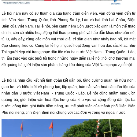
Lễ hội năm nay có sự tham gia của hàng trăm diễn viên, vận động viên đến từ
tỉnh Vân Nam, Trung Quốc; tỉnh Phong Sa Lỳ, Lào và hai tỉnh Lai Châu, Điện
Biên của Việt Nam. Tại lễ hội, bên cạnh ném Còn được xác định là môn thể thao
chính, còn có nhiều hoạt động thể thao phong phú và hấp dẫn khác như bắn nỏ,
tù lu, đẩy gậy, cùng các môn vui chơi giải trí dân gian như nhảy bao bố, bịt mắt
đập chiêng, kéo co. Cũng tại lễ hội, một số hoạt động văn hóa đặc sắc khác như
Thi người đẹp với trang phục dân tộc của ba nước Việt Nam - Trung Quốc - Lào;
thi ẩm thực vào các buổi tối trong những ngày diễn ra lễ hội; hội chợ thương mại
để quảng bá, giới thiệu sản phẩm, hàng tiêu dùng của Việt Nam phục vụ lễ hội.
Lễ hội là nhịp cầu kết nối tình đoàn kết gắn bó, tăng cường quan hệ hữu nghị,
giao lưu và hiểu biết về phong tục, tập quán, bản sắc văn hoá các dân tộc của
nhân dân 3 nước Việt Nam - Trung Quốc - Lào. Lễ hội cũng nhằm mục đích
quảng bá, giới thiệu văn hoá đặc trưng của khu vực và cộng đồng dân tộc ba
nước, đồng thời giới thiệu tiềm năng, ưu thế phát triển của thành phố Điện Biên
Phủ nói riêng, tỉnh Điện Biên nói chung với các đơn vị trong và ngoài nước.