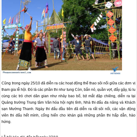
Cũng trong ngày 25/10 đã diễn ra các hoạt động thể thao sôi nổi giữa các đơn vị
tham gia lễ hội. Đó là các phần thi như tung Còn, bắn nỏ, quần vợt, đẩy gậy, tù lu
cùng các trò chơi dân gian như nhảy bao bố, bịt mắt đập chiêng, diễn ra tại
Quảng trường Trung tâm Văn hóa hội nghị tỉnh, Nhà thi đấu đa năng và Khách
sạn Mường Thanh. Ngày thi đấu đầu tiên đã diễn ra rất sôi nổi, các vận động
viên thi đấu hết mình, cống hiến cho khán giả những phần thi hấp dẫn, hào
hứng.