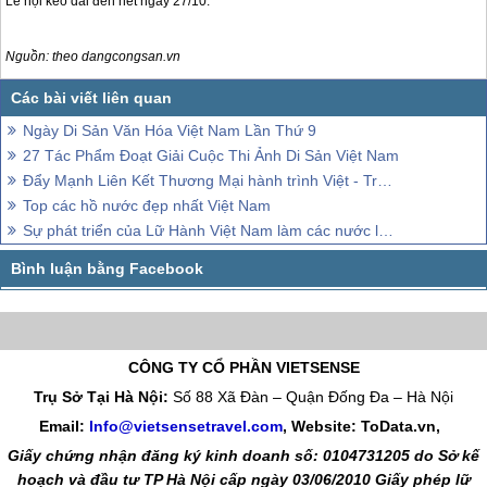
Lễ hội kéo dài đến hết ngày 27/10.
Nguồn: theo dangcongsan.vn
Ngày Di Sản Văn Hóa Việt Nam Lần Thứ 9
27 Tác Phẩm Đoạt Giải Cuộc Thi Ảnh Di Sản Việt Nam
Đẩy Mạnh Liên Kết Thương Mại hành trình Việt - Trung
Top các hồ nước đẹp nhất Việt Nam
Sự phát triển của Lữ Hành Việt Nam làm các nước lân cận e dè
CÔNG TY CỔ PHẦN VIETSENSE
Trụ Sở Tại Hà Nội:
Số 88 Xã Đàn – Quận Đống Đa – Hà Nội
Email:
Info@vietsensetravel.com
, Website: ToData.vn,
Giấy chứng nhận đăng ký kinh doanh số: 0104731205 do Sở kế
hoạch và đầu tư TP Hà Nội cấp ngày 03/06/2010 Giấy phép lữ