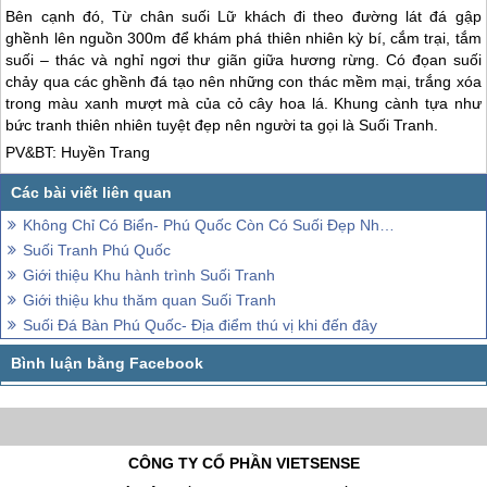
Bên cạnh đó, Từ chân suối Lữ khách đi theo đường lát đá gập
ghềnh lên nguồn 300m để khám phá thiên nhiên kỳ bí, cắm trại, tắm
suối – thác và nghỉ ngơi thư giãn giữa hương rừng. Có đọan suối
chảy qua các ghềnh đá tạo nên những con thác mềm mại, trắng xóa
trong màu xanh mượt mà của cỏ cây hoa lá. Khung cành tựa như
bức tranh thiên nhiên tuyệt đẹp nên người ta gọi là Suối Tranh.
PV&BT: Huyền Trang
Không Chỉ Có Biển- Phú Quốc Còn Có Suối Đẹp Như Tranh Vẽ
Suối Tranh Phú Quốc
Giới thiệu Khu hành trình Suối Tranh
Giới thiệu khu thăm quan Suối Tranh
Suối Đá Bàn Phú Quốc- Địa điểm thú vị khi đến đây
CÔNG TY CỔ PHẦN VIETSENSE