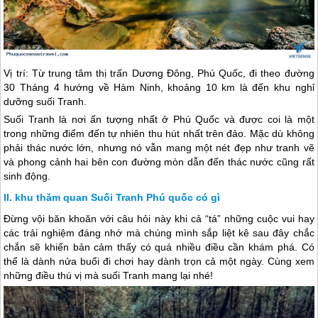
Vị trí: Từ trung tâm thị trấn Dương Đông,
Phú Quốc
, đi theo đường
30 Tháng 4 hướng về Hàm Ninh, khoảng 10 km là đến khu nghỉ
dưỡng suối Tranh.
Suối Tranh là nơi ấn tượng nhất ở
Phú Quốc
và được coi là một
trong những điểm đến tự nhiên thu hút nhất trên đảo. Mặc dù không
phải thác nước lớn, nhưng nó vẫn mang một nét đẹp như tranh vẽ
và phong cảnh hai bên con đường mòn dẫn đến thác nước cũng rất
sinh động.
khu thăm quan Suối Tranh Phú quốc có gì
Đừng vội băn khoăn với câu hỏi này khi cả “tá” những cuộc vui hay
các trải nghiệm đáng nhớ mà chúng mình sắp liệt kê sau đây chắc
chắn sẽ khiến bản cảm thấy có quá nhiều điều cần khám phá. Có
thể là dành nửa buổi đi chơi hay dành trọn cả một ngày. Cùng xem
những điều thú vị mà suối Tranh mang lại nhé!