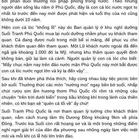
bơi phần đuôi thường nổi phập phồng trong nước. Theo những
người dân sống lâu năm ở
Phú Quốc
, đây là con cá lóc nước ngọt to
nhất từ trước đến nay mới được phát hiện và tuổi thọ của nó cũng
không dưới 10 năm.
Hiện con cá lóc “khổng lồ” này do Ban quản lý ở khu nghỉ dưỡng
Suối Tranh
Phú Quốc
mua lại nuôi dưỡng nhằm phục vụ khách tham
quan. Cá đang được nuôi trong một bể xi măng, để phục vụ cho
khách thăm quan đến tham quan. Một Lữ khách nước ngoài đã đến
ngã giá khoảng 1.000 đô la Mỹ, nhưng khu thăm quan quyết định
không bán, giữ lại làm cá cảnh. Người quản lý con cá lóc cho biết:
“Mấy chục năm nay trên đảo nước mặn
Phú Quốc
này mới bắt được
con cá lóc nước ngọt lớn và kỳ lạ đến vậy”...
Sau khi đã khám phá thỏa thích, hãy cùng nhau bày tiệc picnic bên
bờ suối. Thưởng thức các món “nướng mọi” ngay bên bờ suối, nhấp
chút rượu sim ấm hương thơm
Phú Quốc
rồi rôm rả những câu
chuyện “trên trời dưới biển” trong bầu không khí trong lành của thiên
nhiên, có khi bạn sẽ “quên cả lối về” ấy chứ!
Suối Tranh
Phú Quốc
là nơi tham quan lý tưởng cho khách thăm
quan, nằm cách trung tâm thị Dương Đông khoảng 9km về phía
Đông. Trước kia Suối còn rất hoang sơ và là một trong những điểm
nghỉ ngơi giải trí của dân địa phương sau những ngày làm việc mệt
mỏi và mỗi khi có lễ hội lớn trên đảo.