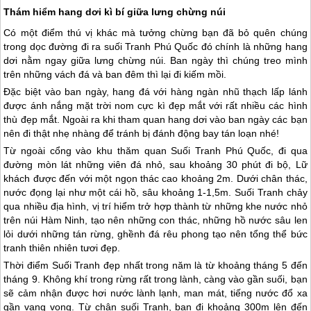
Thám hiểm hang dơi kì bí giữa lưng chừng núi
Có một điểm thú vị khác mà tưởng chừng bạn đã bỏ quên chúng
trong dọc đường đi ra suối Tranh
Phú Quốc
đó chính là những hang
dơi nằm ngay giữa lưng chừng núi. Ban ngày thì chúng treo mình
trên những vách đá và ban đêm thì lại đi kiếm mồi.
Đặc biệt vào ban ngày, hang đá với hàng ngàn nhũ thạch lấp lánh
được ánh nắng mặt trời nom cực kì đẹp mắt với rất nhiều các hình
thù đẹp mắt. Ngoài ra khi tham quan hang dơi vào ban ngày các bạn
nên đi thật nhẹ nhàng để tránh bị đánh động bay tán loạn nhé!
Từ ngoài cổng vào khu thăm quan Suối Tranh
Phú Quốc
, đi qua
đường mòn lát những viên đá nhỏ, sau khoảng 30 phút đi bộ, Lữ
khách được đến với một ngọn thác cao khoảng 2m. Dưới chân thác,
nước đọng lại như một cái hồ, sâu khoảng 1-1,5m. Suối Tranh chảy
qua nhiều địa hình, vị trí hiểm trở hợp thành từ những khe nước nhỏ
trên núi Hàm Ninh, tạo nên những con thác, những hồ nước sâu len
lỏi dưới những tán rừng, ghềnh đá rêu phong tạo nên tổng thể bức
tranh thiên nhiên tươi đẹp.
Thời điểm Suối Tranh đẹp nhất trong năm là từ khoảng tháng 5 đến
tháng 9. Không khí trong rừng rất trong lành, càng vào gần suối, bạn
sẽ cảm nhận được hơi nước lành lạnh, man mát, tiếng nước đổ xa
gần vang vọng. Từ chân suối Tranh, bạn đi khoảng 300m lên đến