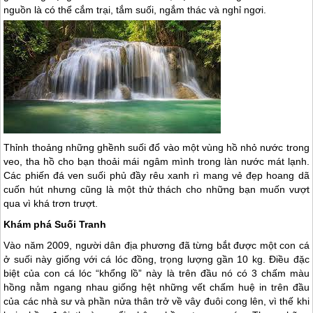
nguồn là có thể cắm trại, tắm suối, ngắm thác và nghỉ ngơi.
Thỉnh thoảng những ghềnh suối đổ vào một vùng hồ nhỏ nước trong
veo, tha hồ cho bạn thoải mái ngâm mình trong làn nước mát lạnh.
Các phiến đá ven suối phủ đầy rêu xanh rì mang vẻ đẹp hoang dã
cuốn hút nhưng cũng là một thử thách cho những bạn muốn vượt
qua vì khá trơn trượt.
Khám phá Suối Tranh
Vào năm 2009, người dân địa phương đã từng bắt được một con cá
ở suối này giống với cá lóc đồng, trọng lượng gần 10 kg. Điều đặc
biệt của con cá lóc “khổng lồ” này là trên đầu nó có 3 chấm màu
hồng nằm ngang nhau giống hệt những vết chấm huệ in trên đầu
của các nhà sư và phần nửa thân trở về vây đuôi cong lên, vì thế khi