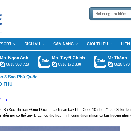
ESORT
DỊCH VỤ
CẨM NANG
GIỚI THIỆU
LIÊN
Ms. Ngọc Anh
Ms. Tuyết Chinh
Mr.Thành
0918 953 728
0916 172 338
0915 879 
n 3 Sao Phú Quốc
O THU
Thu
vực Bà Keo, thị trấn Đông Dương, cách sân bay Phú Quốc 10 phút đi ôtô, 35km bế
khi đến nơi có thể quý khách có thể hoà mình cùng thiên nhiên và tận hưởng nhữn