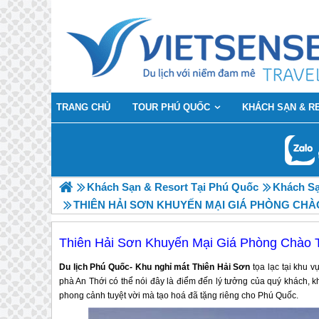
TRANG CHỦ
TOUR PHÚ QUỐC
KHÁCH SẠN & R
Khách Sạn & Resort Tại Phú Quốc
Khách Sạ
THIÊN HẢI SƠN KHUYẾN MẠI GIÁ PHÒNG CHÀ
Thiên Hải Sơn Khuyến Mại Giá Phòng Chào 
Du lịch Phú Quốc- Khu nghỉ mát Thiên Hải Sơn
tọa lạc tại khu 
phà An Thới có thể nói đây là điểm đến lý tưởng của quý khách, 
phong cảnh tuyệt vời mà tạo hoá đã tặng riêng cho Phú Quốc.