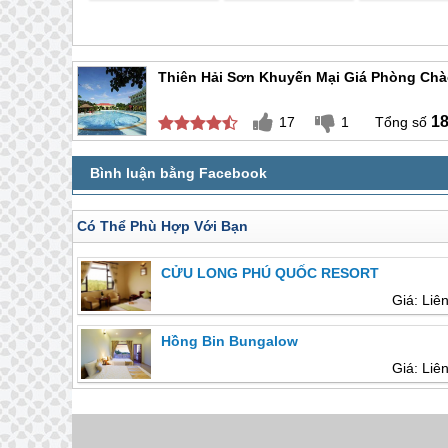
Thiên Hải Sơn Khuyến Mại Giá Phòng Ch
1
17
1
Có Thể Phù Hợp Với Bạn
CỬU LONG PHÚ QUỐC RESORT
Giá: Liê
Hồng Bin Bungalow
Giá: Liê