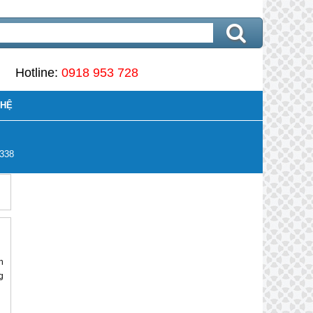
Hotline:
0918 953 728
 HỆ
338
n
g