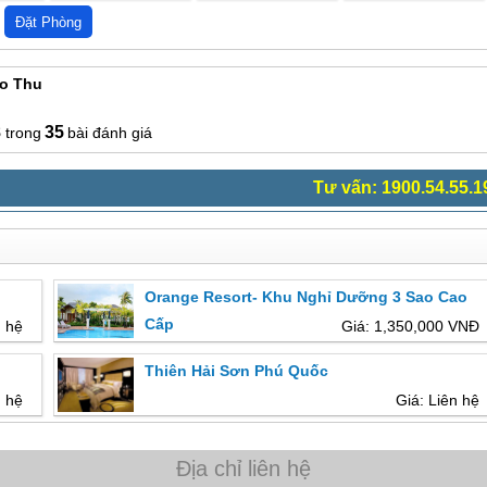
ào Thu
8
35
bài đánh giá
Tư vấn: 1900.54.55.1
Orange Resort- Khu Nghỉ Dưỡng 3 Sao Cao
Cấp
n hệ
Giá: 1,350,000 VNĐ
Thiên Hải Sơn Phú Quốc
n hệ
Giá: Liên hệ