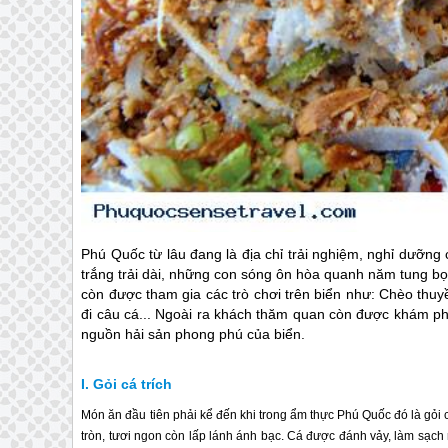
Phú Quốc
từ lâu đang là địa chỉ trải nghiệm, nghỉ dưỡng
trắng trải dài, những con sóng ôn hòa quanh năm tung b
còn được tham gia các trò chơi trên biển như: Chèo thuy
đi câu cá... Ngoài ra khách thăm quan còn được khám p
nguồn hải sản phong phú của biển.
Gỏi cá trích
Món ăn đầu tiên phải kể đến khi trong ẩm thực
Phú Quốc
đó là gỏi 
tròn, tươi ngon còn lấp lánh ánh bạc. Cá được đánh vảy, làm sạch 