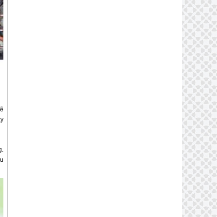
sẽ
ầy
g.
au