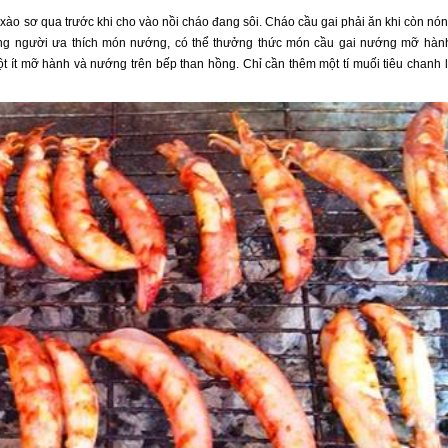
rồi xào sơ qua trước khi cho vào nồi cháo đang sôi. Cháo cầu gai phải ăn khi còn nó
ng người ưa thích món nướng, có thể thưởng thức món cầu gai nướng mỡ hàn
t ít mỡ hành và nướng trên bếp than hồng. Chỉ cần thêm một tí muối tiêu chanh 