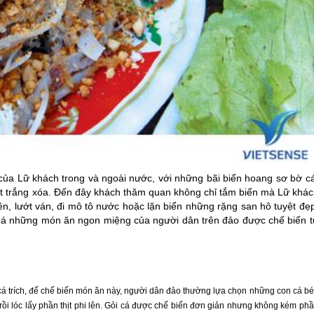
 của Lữ khách trong và ngoài nước, với những bãi biển hoang sơ bờ c
ọt trắng xóa. Đến đây khách thăm quan không chỉ tắm biển mà Lữ khác
ền, lướt ván, đi mô tô nước hoặc lặn biển những rặng san hô tuyệt đẹ
há những món ăn ngon miệng của người dân trên đảo được chế biến t
cá trích, để chế biến món ăn này, người dân đảo thường lựa chọn những con cá b
rồi lóc lấy phần thịt phi lên. Gỏi cá được chế biến đơn giản nhưng không kém ph