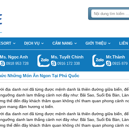
ESORT
DỊCH VỤ
CẨM NANG
GIỚI THIỆU
LIÊN
Ms. Ngọc Anh
Ms. Tuyết Chinh
Mr.Thành
0918 953 728
0916 172 338
0915 879 
ức Những Món Ăn Ngon Tại Phú Quốc
ới địa danh nơi đã từng được mệnh danh là thiên đường giữa biển, đế
 ngưỡng danh lam thắng cảnh nơi đây như: Bãi Sao, Suối Đá Bàn, Làn
ng thế đến đây khách thăm quan không chỉ tham quan phong cảnh nơ
gon mang đậm hương vị biển.
ới địa danh nơi đã từng được mệnh danh là thiên đường giữa biển, đế
 ngưỡng danh lam thắng cảnh nơi đây như: Bãi Sao, Suối Đá Bàn, Làn
ng thế đến đây khách thăm quan không chỉ tham quan phong cảnh nơ