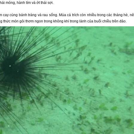
hái mỏng, hành tím và ớt thái sợi.
 cay cùng bánh tráng và rau sống. Mùa cá trích còn nhiều trong các tháng hè, n
g thức món gỏi thơm ngon trong không khí trong lành của buổi chiều trên đảo.