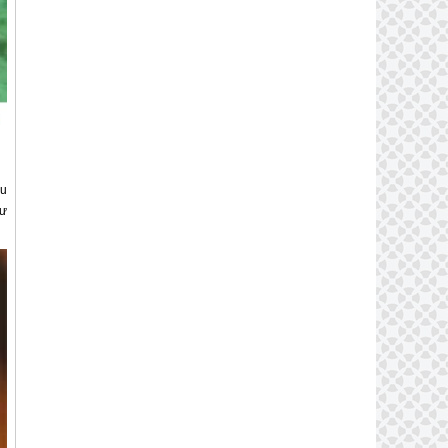
ầu
hư