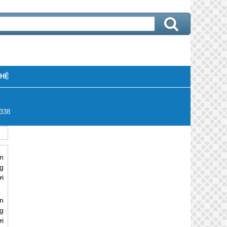
 HỆ
338
n
g
i
n
g
i