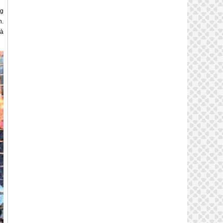
ng
h.
là