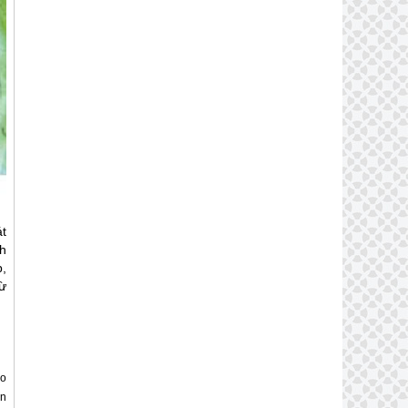
át
h
p,
ừ
éo
ần