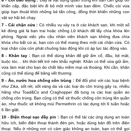
6 - Còi báo động :
Đây là vật dụng quan trọng khi bạn cần giúp đỡ
khẩn cấp, đặc biệt khi đi bộ một mình vào ban đêm. Chiếc còi vừa
giúp bạn thoát khỏi những kẻ tấn công, đồng thời khiến những con
vật sợ hãi bỏ chạy.
7 - Cái chặn cửa :
Có nhiều vụ xảy ra ở các khách sạn, khi một số
kẻ đóng giả là bạn trai hoặc chồng Lữ khách để lấy chìa khóa lên
phòng. Ngoài việc yêu cầu nhân viên khách sạn không đưa chìa
khóa cho bất cứ ai, bạn còn có thể mang theo một cái chặn cửa. Có
loại chặn cửa còn phát chuông báo động khi có áp lực tác động vào.
8 - Khăn tay :
Bạn có thể dùng khăn để giữ ấm cổ, đầu, bịt mặt,
buộc tóc… khi thời tiết trở nên khắc nghiệt. Khăn có thể vừa giữ ấm,
vừa làm mát cho bạn do chất liệu mềm mại và thoáng. Khi cần, khăn
cũng có thể dùng để băng vết thương.
9 - Áo, nước hoa chống côn trùng :
Để đối phó với các loại bệnh
như Zika, sốt rét, sốt vàng da và các loại do côn trùng gây ra, nhiều
hãng như Toad&Co and Craghopper đã tung ra các loại quần áo
chống côn trùng. Bạn cũng có thể xịt thuốc chống côn trùng lên quần
áo, như thuốc xịt không mùi Permethrin có tác dụng tới 6 tuần hoặc
6 lần giặt.
10 -
Điện thoại sạc đầy pin :
Bạn có thể tải các ứng dụng an toàn
hữu ích, biến điện thoại thành đèn pin, hoặc dùng bản đồ trên điện
thoại. Nếu ở những nơi có cảm giác không an toàn, bạn có thể gọi