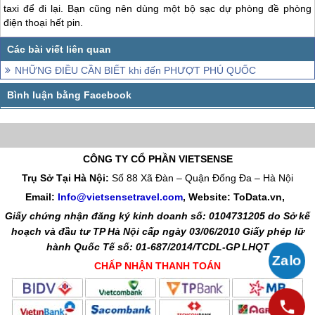
taxi để đi lại. Bạn cũng nên dùng một bộ sạc dự phòng đề phòng
điện thoại hết pin.
NHỮNG ĐIỀU CẦN BIẾT khi đến PHƯỢT PHÚ QUỐC
CÔNG TY CỔ PHẦN VIETSENSE
Trụ Sở Tại Hà Nội:
Số 88 Xã Đàn – Quận Đống Đa – Hà Nội
Email:
Info@vietsensetravel.com
, Website: ToData.vn,
Giấy chứng nhận đăng ký kinh doanh số: 0104731205 do Sở kế
hoạch và đầu tư TP Hà Nội cấp ngày 03/06/2010 Giấy phép lữ
hành Quốc Tế số: 01-687/2014/TCDL-GP LHQT
CHẤP NHẬN THANH TOÁN