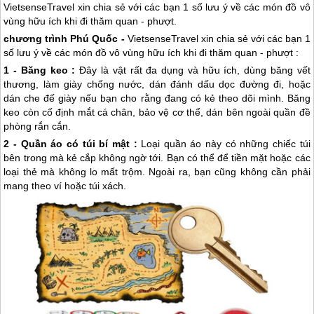
VietsenseTravel xin chia sẻ với các bạn 1 số lưu ý về các món đồ vô
vùng hữu ích khi đi thăm quan - phượt.
chương trình
Phú Quốc
-
VietsenseTravel xin chia sẻ với các bạn 1
số lưu ý về các món đồ vô vùng hữu ích khi đi thăm quan - phượt :
1 - Băng keo :
Đây là vật rất đa dụng và hữu ích, dùng băng vết
thương, làm giày chống nước, dán đánh dấu dọc đường đi, hoặc
dán che đế giày nếu bạn cho rằng đang có kẻ theo dõi mình. Băng
keo còn cố định mắt cá chân, bảo vệ cơ thể, dán bên ngoài quần đề
phòng rắn cắn.
2 - Quần áo có túi bí mật :
Loại quần áo này có những chiếc túi
bên trong mà kẻ cắp không ngờ tới. Bạn có thể để tiền mặt hoặc các
loại thẻ mà không lo mất trộm. Ngoài ra, bạn cũng không cần phải
mang theo ví hoặc túi xách.