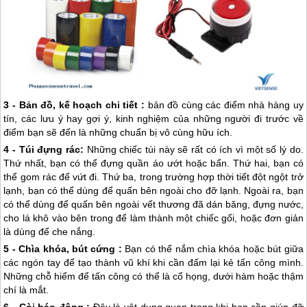
3 -
Bản đồ, kế hoạch chi tiết :
bản đồ cùng các điểm nhà hàng uy
tín, các lưu ý hay gợi ý, kinh nghiệm của những người đi trước về
điểm bạn sẽ đến là những chuẩn bị vô cùng hữu ích.
4 - Túi đựng rác:
Những chiếc túi này sẽ rất có ích vì một số lý do.
Thứ nhất, bạn có thể đựng quần áo ướt hoặc bẩn. Thứ hai, bạn có
thể gom rác để vứt đi. Thứ ba, trong trường hợp thời tiết đột ngột trở
lạnh, bạn có thể dùng để quấn bên ngoài cho đỡ lạnh. Ngoài ra, bạn
có thể dùng để quấn bên ngoài vết thương đã dán băng, đựng nước,
cho lá khô vào bên trong để làm thành một chiếc gối, hoặc đơn giản
là dùng để che nắng.
5 - Chìa khóa, bút cứng :
Bạn có thể nắm chìa khóa hoặc bút giữa
các ngón tay để tạo thành vũ khí khi cần đấm lại kẻ tấn công mình.
Những chỗ hiểm để tấn công có thể là cổ họng, dưới hàm hoặc thậm
chí là mắt.