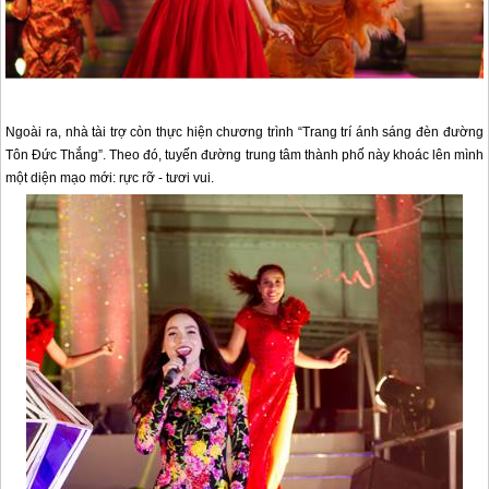
Ngoài ra, nhà tài trợ còn thực hiện chương trình “Trang trí ánh sáng đèn đường
Tôn Đức Thắng”. Theo đó, tuyến đường trung tâm thành phố này khoác lên mình
một diện mạo mới: rực rỡ - tươi vui.