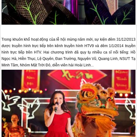
Trong khuôn khổ hoạt động của lễ hội mừng năm mới, sự kiện đêm 31/12/2013
được truyền hình trực tiếp trên kênh truyền hình HTV9 và đêm 1/1/2014 truyền
hình trực tiếp trên HTV. Hai chương trình đã quy tụ nhiều ca sĩ nổi tiếng: Hồ
Ngọc Hà, Hiền Thục, Lệ Quyên, Đan Trường, Nguyên Vũ, Quang Linh, NSƯT Tạ
Minh Tâm, Nhóm Mặt Trời Đỏ, diễn viên hài Hoài Linh...