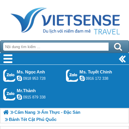
Ms. Ngọc Anh
Ms. Tuyết Chinh
0918 953 728
0916 172 338
Mr.Thành
0915 879 338
Cẩm Nang
Ẩm Thực - Đặc Sản
Bánh Tét Cật Phú Quốc