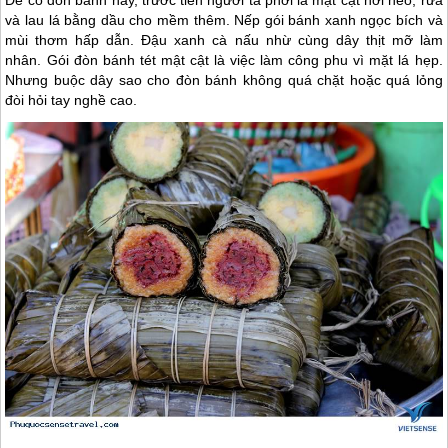
Để có đòn bánh này, trước tiên người ta phơi lá mật cật hơi héo, rửa
và lau lá bằng dầu cho mềm thêm. Nếp gói bánh xanh ngọc bích và
mùi thơm hấp dẫn. Đậu xanh cà nấu nhừ cùng dây thịt mỡ làm
nhân. Gói đòn bánh tét mật cật là việc làm công phu vì mặt lá hẹp.
Nhưng buộc dây sao cho đòn bánh không quá chặt hoặc quá lỏng
đòi hỏi tay nghề cao.