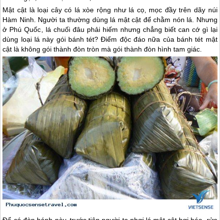
Mật cật là loại cây có lá xòe rộng như lá cọ, mọc đầy trên dãy núi
Hàm Ninh. Người ta thường dùng lá mật cật để chằm nón lá. Nhưng
ở Ph
ú Quốc
, lá chuối đâu phải hiếm nhưng chẳng biết can cớ gì lại
dùng loại lá này gói bánh tét? Điểm độc đáo nữa của bánh tét mật
cật là không gói thành đòn tròn mà gói thành đòn hình tam giác.