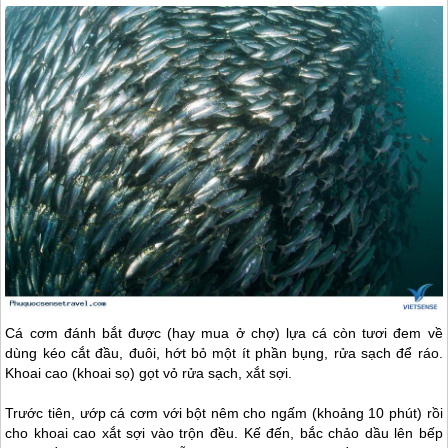
Cá cơm đánh bắt được (hay mua ở chợ) lựa cá còn tươi đem về
dùng kéo cắt đầu, đuôi, hớt bỏ một ít phần bụng, rửa sạch để ráo.
Khoai cao (khoai sọ) gọt vỏ rửa sạch, xắt sợi.
Trước tiên, ướp cá cơm với bột nêm cho ngấm (khoảng 10 phút) rồi
cho khoai cao xắt sợi vào trộn đều. Kế đến, bắc chảo dầu lên bếp