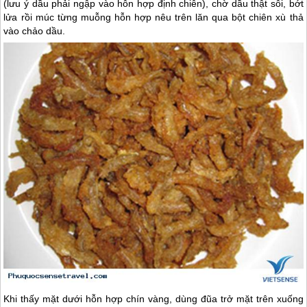
(lưu ý dầu phải ngập vào hỗn hợp định chiên), chờ dầu thật sôi, bớt
lửa rồi múc từng muỗng hỗn hợp nêu trên lăn qua bột chiên xù thả
vào chảo dầu.
Khi thấy mặt dưới hỗn hợp chín vàng, dùng đũa trở mặt trên xuống