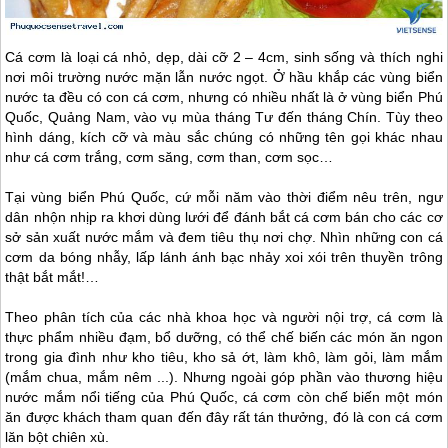
Cá cơm là loại cá nhỏ, dẹp, dài cỡ 2 – 4cm, sinh sống và thích nghi
nơi môi trường nước mặn lẫn nước ngọt. Ở hầu khắp các vùng biển
nước ta đều có con cá cơm, nhưng có nhiều nhất là ở vùng biển
Phú
Quốc
, Quảng Nam, vào vụ mùa tháng Tư đến tháng Chín. Tùy theo
hình dáng, kích cỡ và màu sắc chúng có những tên gọi khác nhau
như cá cơm trắng, cơm săng, cơm than, cơm sọc…
Tại vùng biển
Phú Quốc
, cứ mỗi năm vào thời điểm nêu trên, ngư
dân nhộn nhịp ra khơi dùng lưới để đánh bắt cá cơm bán cho các cơ
sở sản xuất nước mắm và đem tiêu thụ nơi chợ. Nhìn những con cá
cơm da bóng nhẫy, lấp lánh ánh bạc nhảy xoi xói trên thuyền trông
thật bắt mắt!…
Theo phân tích của các nhà khoa học và người nội trợ, cá cơm là
thực phẩm nhiều đạm, bổ dưỡng, có thể chế biến các món ăn ngon
trong gia đình như kho tiêu, kho sả ớt, làm khô, làm gỏi, làm mắm
(mắm chua, mắm nêm ...). Nhưng ngoài góp phần vào thương hiệu
nước mắm nổi tiếng của
Phú Quốc
, cá cơm còn chế biến một món
ăn được khách tham quan đến đây rất tán thưởng, đó là con cá cơm
lăn bột chiên xù.