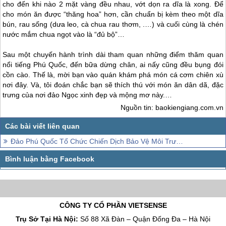
cho đến khi nào 2 mặt vàng đều nhau, vớt dọn ra dĩa là xong. Để
cho món ăn được “thăng hoa” hơn, cần chuẩn bị kèm theo một dĩa
bún, rau sống (dưa leo, cà chua rau thơm, .…) và cuối cùng là chén
nước mắm chua ngọt vào là “đủ bộ”…
Sau một chuyến hành trình dài tham quan những điểm thăm quan
nổi tiếng
Phú Quốc
, đến bữa dừng chân, ai nấy cũng đều bụng đói
cồn cào. Thế là, mời bạn vào quán khám phá món cá cơm chiên xù
nơi đây. Và, tôi đoán chắc bạn sẽ thích thú với món ăn dân dã, đặc
trưng của nơi đảo Ngọc xinh đẹp và mộng mơ này.…
Nguồn tin: baokiengiang.com.vn
Đảo Phú Quốc Tổ Chức Chiến Dịch Bảo Vệ Môi Trường
CÔNG TY CỔ PHẦN VIETSENSE
Trụ Sở Tại Hà Nội:
Số 88 Xã Đàn – Quận Đống Đa – Hà Nội