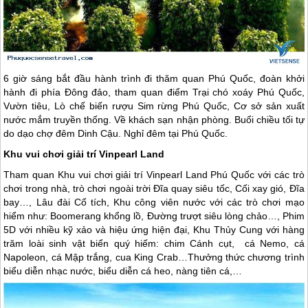
6 giờ sáng bắt đầu hành trình đi thăm quan
Phú Quốc
, đoàn khởi
hành đi phía Đông đảo, tham quan điểm Trại chó xoáy
Phú Quốc
,
Vườn tiêu, Lò chế biến rượu Sim rừng
Phú Quốc
, Cơ sở sản xuất
nước mắm truyền thống. Về khách sạn nhận phòng. Buổi chiều tối tự
do dạo chợ đêm Dinh Cậu. Nghỉ đêm tại
Phú Quốc
.
Khu vui chơi giải trí Vinpearl Land
Tham quan Khu vui chơi giải trí Vinpearl Land
Phú Quốc
với các trò
chơi trong nhà, trò chơi ngoài trời Đĩa quay siêu tốc, Cối xay gió, Đĩa
bay…, Lâu đài Cổ tích, Khu công viên nước với các trò chơi mạo
hiểm như: Boomerang khổng lồ, Đường trượt siêu lòng chảo…, Phim
5D với nhiều kỹ xảo và hiệu ứng hiện đại, Khu Thủy Cung với hàng
trăm loài sinh vật biển quý hiếm: chim Cánh cụt, cá Nemo, cá
Napoleon, cá Mập trắng, cua King Crab…Thưởng thức chương trình
biểu diễn nhạc nước, biểu diễn cá heo, nàng tiên cá,…