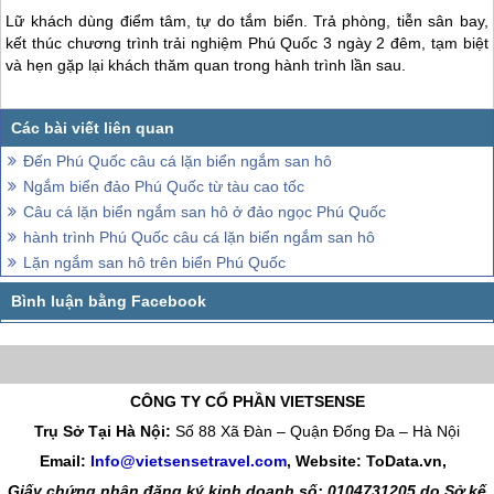
Lữ khách dùng điểm tâm, tự do tắm biển. Trả phòng, tiễn sân bay,
kết thúc chương trình trải nghiệm
Phú Quốc
3 ngày 2 đêm, tạm biệt
và hẹn gặp lại khách thăm quan trong hành trình lần sau.
Đến Phú Quốc câu cá lặn biển ngắm san hô
Ngắm biển đảo Phú Quốc từ tàu cao tốc
Câu cá lặn biển ngắm san hô ở đảo ngọc Phú Quốc
hành trình Phú Quốc câu cá lặn biển ngắm san hô
Lặn ngắm san hô trên biển Phú Quốc
CÔNG TY CỔ PHẦN VIETSENSE
Trụ Sở Tại Hà Nội:
Số 88 Xã Đàn – Quận Đống Đa – Hà Nội
Email:
Info@vietsensetravel.com
, Website: ToData.vn,
Giấy chứng nhận đăng ký kinh doanh số: 0104731205 do Sở kế