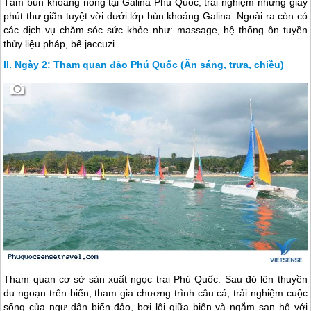
Tắm bùn khoáng nóng tại Galina
Phú Quốc
, trải nghiệm những giây
phút thư giãn tuyệt vời dưới lớp bùn khoáng Galina. Ngoài ra còn có
các dịch vụ chăm sóc sức khỏe như: massage, hệ thống ôn tuyền
thủy liệu pháp, bể jaccuzi…
Ngày 2: Tham quan đảo Phú Quốc (Ăn sáng, trưa, chiều)
Tham quan cơ sở sản xuất ngọc trai
Phú Quốc
. Sau đó lên thuyền
du ngoạn trên biển, tham gia chương trình câu cá, trải nghiệm cuộc
sống của ngư dân biển đảo, bơi lội giữa biển và ngắm san hô với