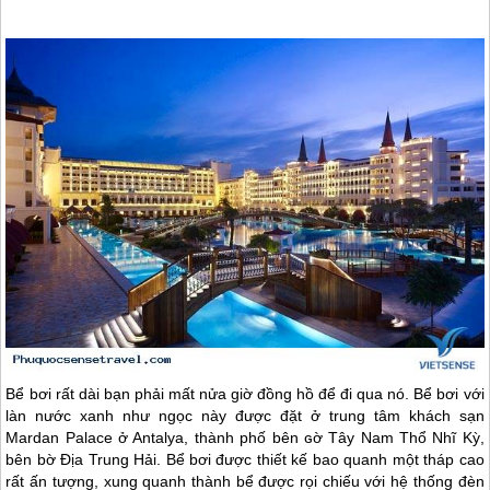
Bể bơi rất dài bạn phải mất nửa giờ đồng hồ để đi qua nó. Bể bơi với
làn nước xanh như ngọc này được đặt ở trung tâm khách sạn
Mardan Palace ở Antalya, thành phố bên ɢờ Tây Nam Thổ Nhĩ Kỳ,
bên bờ Địa Trung Hải. Bể bơi được thiết kế bao quanh một tháp cao
rất ấn tượng, xung quanh thành bể được rọi chiếu với hệ thống đèn