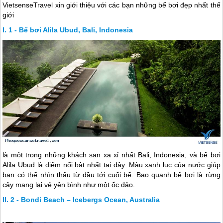
VietsenseTravel xin giới thiệu với các bạn những bể bơi đẹp nhất thế
giới
1 - Bể bơi Alila Ubud, Bali, Indonesia
là một trong những khách sạn xa xỉ nhất Bali, Indonesia, và bể bơi
Alila Ubud là điểm nổi bật nhất tại đây. Màu xanh lục của nước giúp
bạn có thể nhìn thấu từ đầu tới cuối bể. Bao quanh bể bơi là rừng
cây mang lại vẻ yên bình như một ốc đảo.
2 - Bondi Beach – Icebergs Ocean, Australia