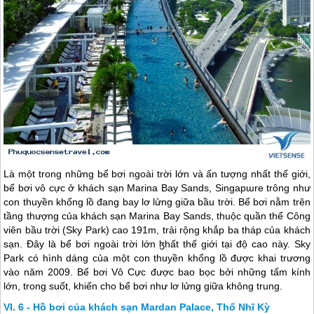
Là một trong những bể bơi ngoài trời lớn và ấn tượng nhất thế giới,
bể bơi vô cực ở khách sạn Marina Bay Sands, Singapɯre trông như
con thuyền khổng lồ đang bay lơ lửng giữa bầu trời. Bể bơi nằm trên
tầng thượng của khách sạn Marina Bay Sands, thuộc quần thể Công
viên bầu trời (Sky Park) cao 191m, trải rộng khắp ba tháp của khách
sạn. Đây là bể bơi ngoài trời lớn ɮhất thế giới tại độ cao này. Sky
Park có hình dáng của một con thuyền khổng lồ được khai trương
vào năm 2009. Bể bơi Vô Cực được bao bọc bởi những tấm kính
lớn, trong suốt, khiến cho bể bơi như lơ lửng giữa không trung.
6 - Hồ bơi của khách sạn Mardan Palace, Thổ Nhĩ Kỳ