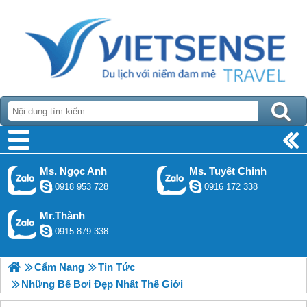
Ms. Ngọc Anh
Ms. Tuyết Chinh
0918 953 728
0916 172 338
Mr.Thành
0915 879 338
Cẩm Nang
Tin Tức
Những Bể Bơi Đẹp Nhất Thế Giới