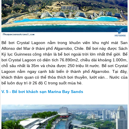
Bể bơi Crystal Lagoon nằm trong khuôn viên khu nghỉ mát San
Alfonso del Mar ở thànɨ phố Algarrobo, Chile. Bể bơi này được Sách
Kỷ lục Guinness công nhận là bể bơi ngoài trời lớn nhất thế giới. Bể
bơi Crystal Lagoon có diện tích 76.890m2, chiều dài khoảng 1.000m,
chỗ sâu nhất là 35m và chứa được 250 triệu lít nước. Bể ɢơi Crystal
Lagoon nằm ngay cạnh bãi biển ở thành phố Algarrobo. Tại đây,
khách thăm quan có thể thỏa thích bơi thuyền, lướt ván... Nước của
bể luôn duy trì ở 26 độ C trong suốt mùa hè.
5 - Bể bơi khách sạn Marina Bay Sands