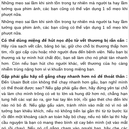
Những mẹo sai lầm khi sinh tồn trong tự nhiên mà người ta hay lầm
tưởng qua phim ảnh, các bạn cũng có thể vận dụng 1 số mẹo khi
phượt nữa.
Những mẹo sai lầm khi sinh tồn trong tự nhiên mà người ta hay lầm
tưởng qua phim ảnh, các bạn cũng có thể vận dụng 1 số mẹo khi
phượt nữa.
Có thể dùng miệng để hút nọc độc từ vết thương bị rắn cắn :
Hãy rửa sạch vết cắn, băng bó lại, giữ cho chỗ bị thương thấp hơn
tim, rồi gọi cấp cứu hoặc nhờ người đưa đến bệnh viện. Nếu bạn bị
thương và tự mình hút chất độc, bạn sẽ làm cho nó phát tán nhanh
hơn. Còn nếu bạn hút cho người khác, vết thương của họ càng
nhiễm trùng nặng hơn vì vi khuẩn trong miệng bạn.
Gặp phải gấu hãy cố gắng chạy nhanh hơn nó để thoát thân :
Đến Usain Bolt còn không thể chạy nhanh hơn gấu, bạn nghĩ mình
có thể thoát được sao? Nếu gặp phải gấu đen, hãy đứng yên tại chỗ
và làm cho mình trông có vẻ to lớn và hung dữ hơn nó, chẳng hạn
tung hết các vạt áo ra, giơ hai tay lên trời, rồi gào thét cho đến khi
nào nó bỏ đi. Nếu gặp gấu xám, tránh nhìn vào mắt nó vì nó sẽ
tưởng bạn khiêu khích, nếu nó không tiến lại gần thì từ từ bước lùi
rồi đến một khoảng cách an toàn hãy bỏ chạy, nếu nó tiến lại thì hãy
cầu nguyện là bạn có mang theo bình xịt cay bên mình (xịt vào mắt
nó rồi chạy). Nếu nó cố gắng chạm vào người bạn, hãy che các