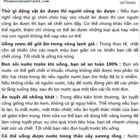
Thứ gì động vật ăn được thì người cũng ăn được :
Nếu bạn
nghĩ rằng thứ gì chim chóc hay sóc chuột ăn được thì con người
cũng ăn được thì bạn sẽ chết sớm đấy. Cơ thể chúng khác hẳn cơ
thể người, thậm chí chúng có thể ăn được những loại quả hay nấm
mà con người không thể nạp vào cơ thể.
Uống rượu để giữ ấm trong vùng lạnh giá :
Trong thực tế, chất
cồn sẽ khiến cho các mạch máu bạn giãn nở ra, khiến bạn rất dễ
chết cóng. Tốt nhất là uống trà nóng.
Đun sôi nước trước khi uống, bạn sẽ an toàn 100% :
Đun sôi
nước có thể giết chết vi khuẩn nhưng không diệt được mọi phân tử
độc hại chứa trong đó nếu nguồn nước bạn tìm thấy đã bị ô nhiễm.
Nếu không chắc về nguồn nước, hãy để nước đứng yên để các phân
tử lắng xuống đáy, sau đó lọc nước qua một tấm vải rồi mới đun.
Ăn tuyết để chống khát :
Trong điều kiện bình thường, ăn tuyết
cũng giống như ăn kem, không có gì nguy hiểm. Thế nhưng nếu bạn
bị lạc, bị mất nước, mất thân nhiệt, nếu ăn tuyết thân nhiệt của bạn
sẽ giảm trầm trọng. Hơn nữa cơ thể bạn sẽ dùng hết năng lượng để
làm nóng tuyết phục vụ cho quá trình tiêu hóa, bạn sẽ nhanh chóng
kiệt sức và chết. Tốt nhất bạn nên đun tuyết trước khi uống.
Có thể uống được nước trong thân cây xương rồng :
Nước