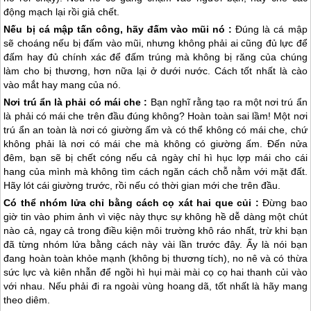
động mạch lại rồi giả chết.
Nếu bị cá mập tấn công, hãy đấm vào mũi nó :
Đúng là cá mập
sẽ choáng nếu bị đấm vào mũi, nhưng không phải ai cũng đủ lực để
đấm hay đủ chính xác để đấm trúng mà không bị răng của chúng
làm cho bị thương, hơn nữa lại ở dưới nước. Cách tốt nhất là cào
vào mắt hay mang của nó.
Nơi trú ẩn là phải có mái che :
Bạn nghĩ rằng tạo ra một nơi trú ẩn
là phải có mái che trên đầu đúng không? Hoàn toàn sai lầm! Một nơi
trú ẩn an toàn là nơi có giường ấm và có thể không có mái che, chứ
không phải là nơi có mái che mà không có giường ấm. Đến nửa
đêm, bạn sẽ bị chết cóng nếu cả ngày chỉ hì hục lợp mái cho cái
hang của mình mà không tìm cách ngăn cách chỗ nằm với mặt đất.
Hãy lót cái giường trước, rồi nếu có thời gian mới che trên đầu.
Có thể nhóm lửa chỉ bằng cách cọ xát hai que củi :
Đừng bao
giờ tin vào phim ảnh vì việc này thực sự không hề dễ dàng một chút
nào cả, ngay cả trong điều kiện môi trường khô ráo nhất, trừ khi bạn
đã từng nhóm lửa bằng cách này vài lần trước đây. Ấy là nói bạn
đang hoàn toàn khỏe mạnh (không bị thương tích), no nê và có thừa
sức lực và kiên nhẫn để ngồi hì hụi mài mài cọ cọ hai thanh củi vào
với nhau. Nếu phải đi ra ngoài vùng hoang dã, tốt nhất là hãy mang
theo diêm.