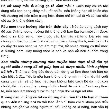
Hễ cứ chảy máu là dùng ga rô cầm máu :
Cách này chỉ có tác
dụng nếu bạn đang chảy máu rất nhiều, nếu không bạn sẽ khiến cho
vết thương trở nên trầm trọng hơn, thậm chí bị hoại tử và cắt cụt nếu
cột ga rô không đúng cách.
Rêu mọc theo hướng bắc trên thân cây :
Nếu áp dụng cách này
để xác định phương hướng thì không biết bao lâu bạn mới tìm được
đường ra khỏi rừng. Tùy thuộc vào khí hậu và từng loài rêu mà
chúng có thể mọc theo bất cứ hướng nào chúng thích, miễn là ở đó
có đầy đủ ánh sáng và hơi ấm mặt trời, tất nhiên chúng có thể mọc
ở hướng nam. Hãy mang theo la bàn và bản đồ nếu đi chơi trong
rừng.
Xem nhiều những chương trình truyền hình thực tế về tồn tại
ngoài miền hoang dã sẽ giúp bạn có được nhiều kinh nghiệm
bổ ích :
Thật ra chúng đều được dàn dựng và làm theo kịch bản có
sẵn hết cả đấy. Tức là nếu bạn không thể tự mình nhóm lửa thì cuối
cùng bạn vẫn sẽ có lửa, nếu bạn không biết cách lột da một con
chuột, thì cuối cùng bạn cũng có thịt chuột để mà ăn. Còn trong thực
tế, nếu bạn làm không được thì bạn nhịn đói và ngủ rét nhé.
Không cần lo lắng về tất cả những điều trên trừ khi bạn đi thăm
quan đến những nơi xa xôi hẻo lánh :
Thậm chí đi khám phá đến
những nơi gần và đông người thì nếu không có kĩ năng, bạn vẫn bị