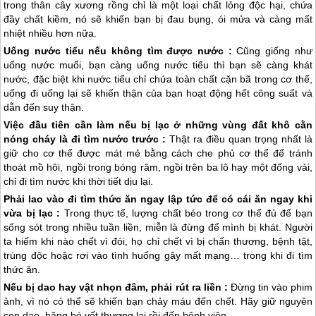
trong thân cây xương rồng chỉ là một loại chất lỏng độc hại, chứa
đầy chất kiềm, nó sẽ khiến bạn bị đau bụng, ói mửa và càng mất
nhiệt nhiều hơn nữa.
Uống nước tiểu nếu không tìm được nước :
Cũng giống như
uống nước muối, bạn càng uống nước tiểu thì bạn sẽ càng khát
nước, đặc biệt khi nước tiểu chỉ chứa toàn chất cặn bã trong cơ thể,
uống đi uống lại sẽ khiến thận của bạn hoạt động hết công suất và
dẫn đến suy thận.
Việc đầu tiên cần làm nếu bị lạc ở những vùng đất khô cằn
nóng cháy là đi tìm nước trước :
Thật ra điều quan trọng nhất là
giữ cho cơ thể được mát mẻ bằng cách che phủ cơ thể để tránh
thoát mồ hôi, ngồi trong bóng râm, ngồi trên ba lô hay một đống vải,
chỉ đi tìm nước khi thời tiết dịu lại.
Phải lao vào đi tìm thức ăn ngay lập tức để có cái ăn ngay khi
vừa bị lạc :
Trong thực tế, lượng chất béo trong cơ thể đủ để bạn
sống sót trong nhiều tuần liền, miễn là đừng để mình bị khát. Người
ta hiếm khi nào chết vì đói, họ chỉ chết vì bị chấn thương, bệnh tật,
trúng độc hoặc rơi vào tình huống gây mất mạng… trong khi đi tìm
thức ăn.
Nếu bị dao hay vật nhọn đâm, phải rút ra liền :
Đừng tin vào phim
ảnh, vì nó có thể sẽ khiến bạn chảy máu đến chết. Hãy giữ nguyên
con dao, băng bó vết thương lại rồi đến bệnh viện.