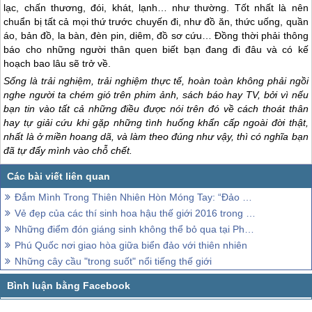
lạc, chấn thương, đói, khát, lạnh… như thường. Tốt nhất là nên
chuẩn bị tất cả mọi thứ trước chuyến đi, như đồ ăn, thức uống, quần
áo, bản đồ, la bàn, đèn pin, diêm, đồ sơ cứu… Đồng thời phải thông
báo cho những người thân quen biết bạn đang đi đâu và có kế
hoạch bao lâu sẽ trở về.
Sống là trải nghiệm, trải nghiệm thực tế, hoàn toàn không phải ngồi
nghe người ta chém gió trên phim ảnh, sách báo hay TV, bởi vì nếu
bạn tin vào tất cả những điều được nói trên đó về cách thoát thân
hay tự giải cứu khi gặp những tình huống khẩn cấp ngoài đời thật,
nhất là ở miền hoang dã, và làm theo đúng như vậy, thì có nghĩa bạn
đã tự đẩy mình vào chỗ chết.
Đắm Mình Trong Thiên Nhiên Hòn Móng Tay: “Đảo Robinson” Phú Quốc, Việt Nam
Vẻ đẹp của các thí sinh hoa hậu thế giới 2016 trong phần thi bikini (phần 2)
Những điểm đón giáng sinh không thể bỏ qua tại Phú Quốc
Phú Quốc nơi giao hòa giữa biển đảo với thiên nhiên
Những cây cầu "trong suốt" nổi tiếng thế giới